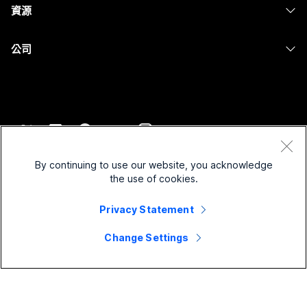
Messaging
資源
Desk 系列
螢幕共用
醫療保健
Slido
下載
Room 系列
公司
政府
Webinars
加入測驗會議
Board 系列
Cisco
財務
Events
線上課程
電話系列
聯絡技術支援
運動與娛樂
Contact Center
整合
配件
聯絡銷售人員
前線
CPaaS
協助工具
條款和條件
Webex 部落格
非營利
安全性
By continuing to use our website, you acknowledge
包容性
隱私權聲明
the use of cookies.
Webex 思想領導力
啟動
Control Hub
Cookie
即時和隨選網路研討會
Webex Merch Store
Privacy Statement
商標
混合式工作
Webex 社群
©
2026
Cisco 和/或其子公司。保留所有權利。
職業
Change Settings
Webex 開發人員
新聞與創新