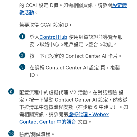
的 CCAI 設定ID值。如需相關資訊，請參閱
設定變
數活動
。
若要取得 CCAI 設定ID，
登入
Control Hub
使用組織認證並導覽至
服
務
>
聯絡中心
>
租戶設定
>
整合
>
功能
。
按一下已設定的 Contact Center AI 卡片。
在
編輯 Contact Center AI 設定
頁，複製
ID。
9
配置流程中的虛擬代理 V2 活動。在
對話體驗
設
定，按一下
變動 Contact Center AI 設定
，然後從
下拉清單中選擇流程變數（在步驟 6 中建立）。如
需相關資訊，請參閱第
虛擬代理 - Webex
Contact Center 中的語音
文章。
10
驗證/測試流程。