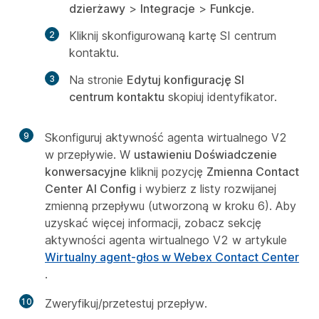
dzierżawy
>
Integracje
>
Funkcje
.
Kliknij skonfigurowaną kartę SI centrum
kontaktu.
Na stronie
Edytuj konfigurację SI
centrum kontaktu
skopiuj identyfikator.
9
Skonfiguruj aktywność agenta wirtualnego V2
w przepływie. W
ustawieniu Doświadczenie
konwersacyjne
kliknij pozycję
Zmienna Contact
Center AI Config
i wybierz z listy rozwijanej
zmienną przepływu (utworzoną w kroku 6). Aby
uzyskać więcej informacji, zobacz sekcję
aktywności agenta wirtualnego V2 w artykule
Wirtualny agent-głos w Webex Contact Center
.
10
Zweryfikuj/przetestuj przepływ.