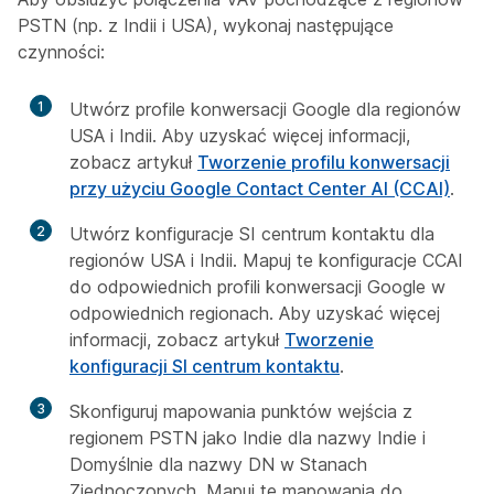
PSTN (np. z Indii i USA), wykonaj następujące
czynności:
1
Utwórz profile konwersacji Google dla regionów
USA i Indii. Aby uzyskać więcej informacji,
zobacz artykuł
Tworzenie profilu konwersacji
przy użyciu Google Contact Center AI (CCAI)
.
2
Utwórz konfiguracje SI centrum kontaktu dla
regionów USA i Indii. Mapuj te konfiguracje CCAI
do odpowiednich profili konwersacji Google w
odpowiednich regionach. Aby uzyskać więcej
informacji, zobacz artykuł
Tworzenie
konfiguracji SI centrum kontaktu
.
3
Skonfiguruj mapowania punktów wejścia z
regionem PSTN jako Indie dla nazwy Indie i
Domyślnie dla nazwy DN w Stanach
Zjednoczonych. Mapuj te mapowania do