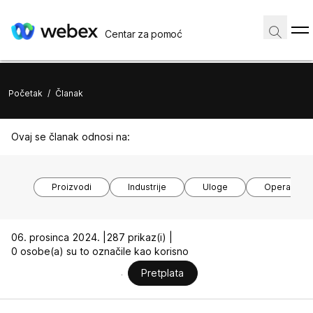
Centar za pomoć
Početak
/
Članak
Ovaj se članak odnosi na:
Proizvodi
Industrije
Uloge
Operacijski
06. prosinca 2024. |
287 prikaz(i) |
0 osobe(a) su to označile kao korisno
Pretplata