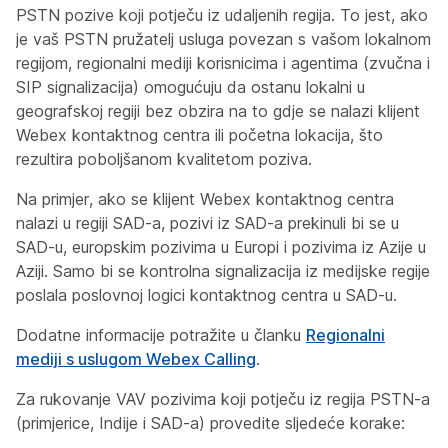
PSTN pozive koji potječu iz udaljenih regija. To jest, ako
je vaš PSTN pružatelj usluga povezan s vašom lokalnom
regijom, regionalni mediji korisnicima i agentima (zvučna i
SIP signalizacija) omogućuju da ostanu lokalni u
geografskoj regiji bez obzira na to gdje se nalazi klijent
Webex kontaktnog centra ili početna lokacija, što
rezultira poboljšanom kvalitetom poziva.
Na primjer, ako se klijent Webex kontaktnog centra
nalazi u regiji SAD-a, pozivi iz SAD-a prekinuli bi se u
SAD-u, europskim pozivima u Europi i pozivima iz Azije u
Aziji. Samo bi se kontrolna signalizacija iz medijske regije
poslala poslovnoj logici kontaktnog centra u SAD-u.
Dodatne informacije potražite u članku
Regionalni
mediji s uslugom Webex Calling
.
Za rukovanje VAV pozivima koji potječu iz regija PSTN-a
(primjerice, Indije i SAD-a) provedite sljedeće korake: