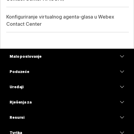
Konfiguriranje virtualnog agenta-glasa u Webex
Contact Center
Malo poslovanje
Cijene
Poduzeće
Aplikacija Webex
Webex Suite
Uređaji
Sastanci
Calling
Slušalice
Calling
Rješenja za
Sastanci
Kamere
Obrazovanje
Poruke
Poruke
Resursi
Serija stolova
Zdravstvo
Dijeljenje zaslona
Preuzimanja
Slido
Serija Room
Tvrtka