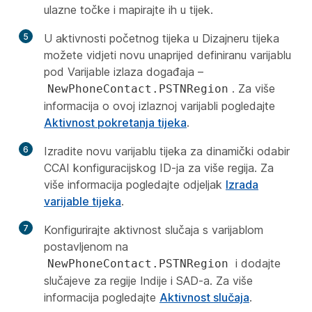
ulazne točke i mapirajte ih u tijek.
5
U aktivnosti početnog tijeka u Dizajneru tijeka
možete vidjeti novu unaprijed definiranu varijablu
pod Varijable izlaza događaja –
. Za više
NewPhoneContact.PSTNRegion
informacija o ovoj izlaznoj varijabli pogledajte
Aktivnost pokretanja tijeka
.
6
Izradite novu varijablu tijeka za dinamički odabir
CCAI konfiguracijskog ID-ja za više regija. Za
više informacija pogledajte odjeljak
Izrada
varijable tijeka
.
7
Konfigurirajte aktivnost slučaja s varijablom
postavljenom na
i dodajte
NewPhoneContact.PSTNRegion
slučajeve za regije Indije i SAD-a. Za više
informacija pogledajte
Aktivnost slučaja
.