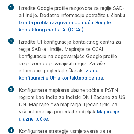
1
Izradite Google profile razgovora za regije SAD-
a i Indije. Dodatne informacije potražite u članku
Izrada profila razgovora pomoću Google
kontaktnog centra AI (CCAI)
.
2
Izradite UI konfiguracije kontaktnog centra za
regije SAD-a i Indije. Mapirajte te CCAI
konfiguracije na odgovarajuće Google profile
razgovora odgovarajućih regija. Za više
informacija pogledajte članak
Izrada
konfiguracije UI-ja kontaktnog centra
.
3
Konfigurirajte mapiranja ulazne točke s PSTN
regijom kao Indija za Indijski DN i Zadano za US
DN. Mapirajte ova mapiranja u jedan tijek. Za
više informacija pogledajte odjeljak
Mapiranje
ulazne točke
.
4
Konfigurirajte strategije usmjeravanja za te