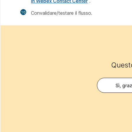
in Webex Contact Center
.
10
Convalidare/testare il flusso.
Questo
Sì, graz