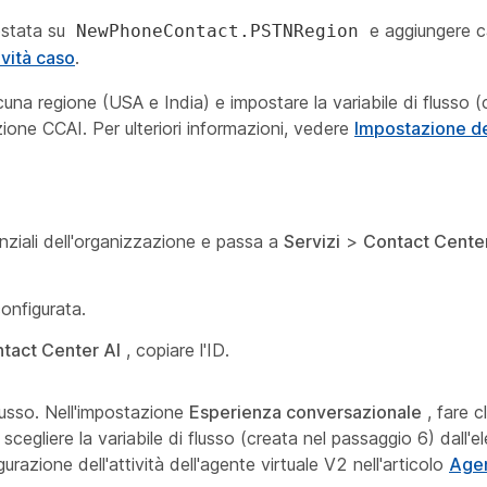
postata su
e aggiungere cas
NewPhoneContact.PSTNRegion
ività caso
.
scuna regione (USA e India) e impostare la variabile di flusso (
zione CCAI. Per ulteriori informazioni, vedere
Impostazione del
nziali dell'organizzazione e passa a
Servizi
>
Contact Cente
onfigurata.
tact Center AI
, copiare l'ID.
flusso. Nell'impostazione
Esperienza conversazionale
, fare cl
scegliere la variabile di flusso (creata nel passaggio 6) dall'
gurazione dell'attività dell'agente virtuale V2 nell'articolo
Agen