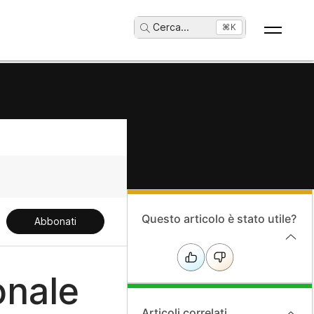
Cerca
...
⌘K
Questo articolo è stato utile?
Abbonati
onale
Articoli correlati