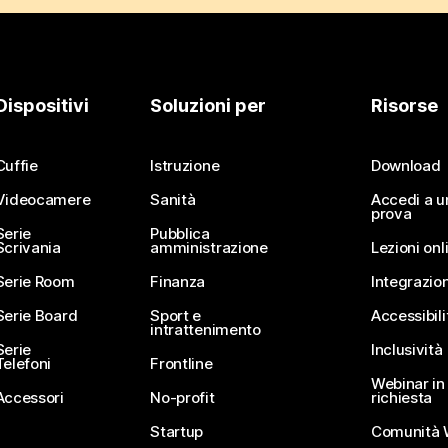
Dispositivi
Soluzioni per
Risorse
Cuffie
Istruzione
Download
Videocamere
Sanità
Accedi a u
prova
Serie
Pubblica
Scrivania
amministrazione
Lezioni onl
Serie Room
Finanza
Integrazion
Serie Board
Sport e
Accessibili
intrattenimento
Serie
Inclusività
Telefoni
Frontline
Webinar in 
Accessori
No-profit
richiesta
Startup
Comunità 