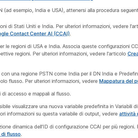
 (ad esempio, India e USA), attenersi alla procedura seguen
ni di Stati Uniti e India. Per ulteriori informazioni, vedere l'ar
oogle Contact Center AI (CCAI)
.
r le regioni di USA e India. Associa queste configurazioni CCAI
tive regioni. Per ulteriori informazioni, vedere l'articolo
Crea
con una regione PSTN come India per il DN India e Predefinit
olo flusso. Per ulteriori informazioni, vedere
Mappatura del p
i di accesso e mappali al flusso.
ibile visualizzare una nuova variabile predefinita in Variabili 
riori informazioni su questa variabile di output, vedere
attività
zione dinamica dell'ID di configurazione CCAI per più regioni. P
 di flusso
.