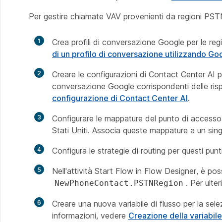
Per gestire chiamate VAV provenienti da regioni PSTN
1
Crea profili di conversazione Google per le regio
di un profilo di conversazione utilizzando G
2
Creare le configurazioni di Contact Center AI pe
conversazione Google corrispondenti delle rispet
configurazione di Contact Center AI
.
3
Configurare le mappature del punto di accesso 
Stati Uniti. Associa queste mappature a un sing
4
Configura le strategie di routing per questi punt
5
Nell'attività Start Flow in Flow Designer, è poss
. Per ulte
NewPhoneContact.PSTNRegion
6
Creare una nuova variabile di flusso per la sele
informazioni, vedere
Creazione della variabile