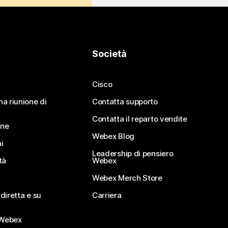
Società
Cisco
na riunione di
Contatta supporto
Contatta il reparto vendite
ine
Webex Blog
i
Leadership di pensiero
tà
Webex
Webex Merch Store
diretta e su
Carriera
Webex