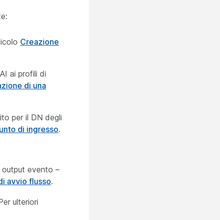
te:
ticolo
Creazione
 ai profili di
zione di una
o per il DN degli
unto di ingresso
.
di output evento –
 di avvio flusso
.
er ulteriori