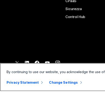
CPaaS
Sicurezza
Control Hub
©
2026
Cisco e/o relative affiliate. Tutti i diritti riservati.
By continuing to use our website, you acknowledge the use of
Privacy Statement
Change Settings