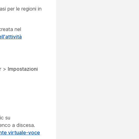
i per le regioni in
creata nel
l'attività
r
>
Impostazioni
ic su
elenco a discesa.
te virtuale-voce