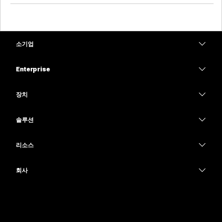
소기업
가격
Enterprise
Webex 앱
Webex Suite
장치
Meetings
Calling
헤드셋
Calling
솔루션
Meetings
카메라
교육
메시징
메시징
리소스
Desk 시리즈
의료 서비스
화면 공유
다운로드
Slido
Room 시리즈
회사
정부
테스트 미팅 참여하기
Webinars
Cisco
Board 시리즈
재무
온라인 학습
이벤트
지원 연락처
전화 시리즈
스포츠 및 엔터테인먼트
통합
Contact Center