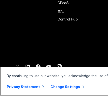
CPaaS
보안
Control Hub
©
2026
Cisco 및/또는 관련 제휴. All rights reserved.
By continuing to use our website, you acknowledge the use of
Privacy Statement
Change Settings