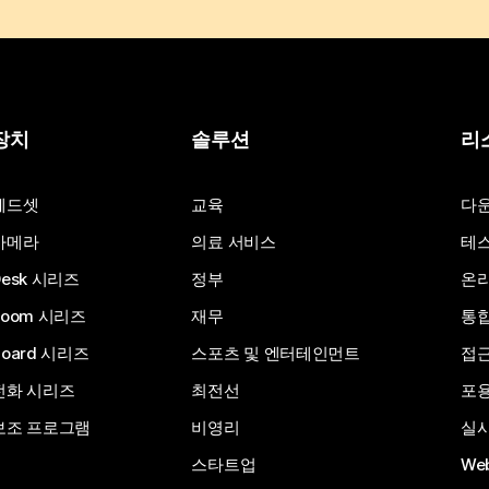
장치
솔루션
리
헤드셋
교육
다
카메라
의료 서비스
테스
Desk 시리즈
정부
온라
Room 시리즈
재무
통
Board 시리즈
스포츠 및 엔터테인먼트
접
전화 시리즈
최전선
포
보조 프로그램
비영리
실시
스타트업
We