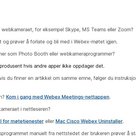
r webkameraet, for eksempel
Skype, MS Teams
eller
Zoom
?
et og prøver å forlate og bli med i Webex-møtet igjen.
mmer som
Photo Booth
eller webkameraprogrammer?
tsprodusent hvis andre apper ikke oppdager det.
vis du finner en artikkel om samme emne, følger du instruks
en?
Kom i gang med Webex Meetings-nettappen
.
kameraet i nettleseren?
 for møtetjenester
eller
Mac Cisco Webex Uninstaller
.
rogrammet manuelt fra nettstedet der brukeren prøver å start