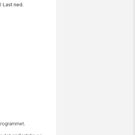
il
Last ned
.
e programmet.