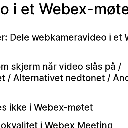
o i et Webex-møt
er: Dele webkameravideo i et
m skjerm når video slås på /
/ Alternativet nedtonet / An
es ikke i Webex-møtet
okvalitet i Webex Meeting