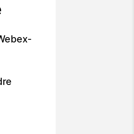
e
 Webex-
dre