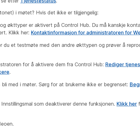
 se etter
Tjenestestatus
.
tonet) i møtet? Hvis det ikke er tilgjengelig:
 og økttyper er aktivert på Control Hub. Du må kanskje kont
rt. Klikk her:
Kontaktinformasjon for administratoren for 
rer du et testmøte med den andre økttypen og prøver å repro
stratoren for å aktivere dem fra Control Hub:
Rediger tjenes
kere
.
bli med i møter. Sørg for at brukerne ikke er begrenset:
Beg
n
Innstillingsmal
som deaktiverer denne funksjonen.
Klikk her
f
ideoen.