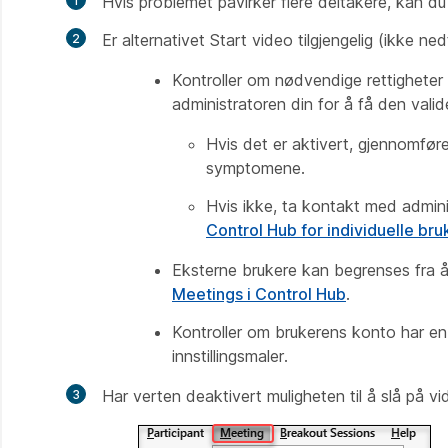
Hvis problemet påvirker flere deltakere, kan du
Er alternativet
Start video
tilgjengelig (ikke ned
Kontroller om nødvendige rettigheter
administratoren din for å få den valide
Hvis det er aktivert, gjennomfø
symptomene.
Hvis ikke, ta kontakt med admini
Control Hub for individuelle bru
Eksterne brukere kan begrenses fra å 
Meetings i Control Hub
.
Kontroller om brukerens konto har e
innstillingsmaler.
Har
verten
deaktivert muligheten til å slå på v