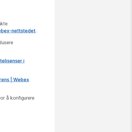
akte
Webex-nettstedet
.
dusere
telisenser i
rens | Webex
or å konfigurere