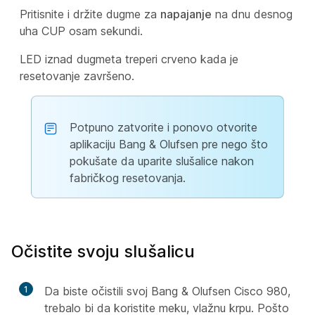
Pritisnite i držite dugme za
napajanje
na dnu desnog
uha CUP osam sekundi.
LED iznad dugmeta treperi crveno kada je
resetovanje završeno.
Potpuno zatvorite i ponovo otvorite
aplikaciju Bang & Olufsen pre nego što
pokušate da uparite slušalice nakon
fabričkog resetovanja.
Očistite svoju slušalicu
1
Da biste očistili svoj Bang & Olufsen Cisco 980,
trebalo bi da koristite meku, vlažnu krpu. Pošto