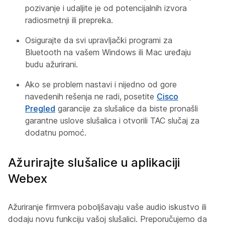
pozivanje i udaljite je od potencijalnih izvora
radiosmetnji ili prepreka.
Osigurajte da svi upravljački programi za
Bluetooth na vašem Windows ili Mac uređaju
budu ažurirani.
Ako se problem nastavi i nijedno od gore
navedenih rešenja ne radi, posetite
Cisco
Pregled
garancije za slušalice da biste pronašli
garantne uslove slušalica i otvorili TAC slučaj za
dodatnu pomoć.
Ažurirajte slušalice u aplikaciji
Webex
Ažuriranje firmvera poboljšavaju vaše audio iskustvo ili
dodaju novu funkciju vašoj slušalici. Preporučujemo da