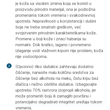
je koža sa visokim zrnima koja se koristi u
proizvodu prirodni materijal, ona je podložna
promenama tokom vremena i svakodnevnoj
upotrebi. Nepravilnosti u konzistenciji i dubini
boje ne treba smatrati greškom, već
svojstvenim prirodnim karakteristikama kože.
Promene u boji kože i znaci habanja su
normalni. Dok kratko, lagano i povremeno
izlaganje vodi vlažnom krpom nije problem, koža
nije vodootporna.
2
(Opciono) Ako slušalice zahtevaju dodatno
čišćenje, nanesite malu količinu sredstva za
čišćenje bez alkohola na meku, čistu krpu bez
dlačica i nežno obrišite slušalice. Izbegavajte
upotrebu 70% rastvora izopropil alkohola, jer
može promeniti boju ili zamagliti površinu i
potencijalno degradirati integritet uređaja tokom
vremena.