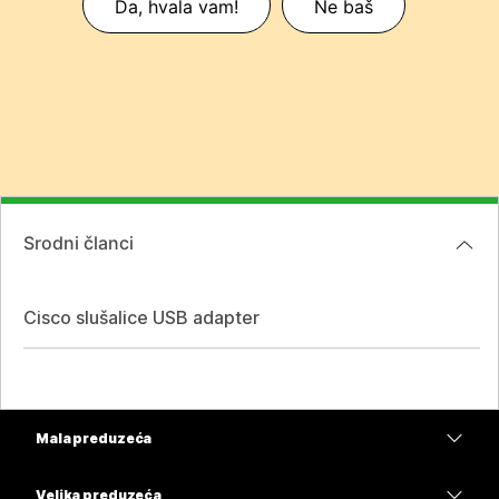
Da, hvala vam!
Ne baš
Srodni članci
Cisco slušalice USB adapter
Mala preduzeća
Cene
Velika preduzeća