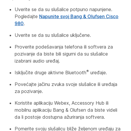
Uverite se da su slušalice potpuno napunjene.
Pogledajte
Napunite svoj Bang & Olufsen Cisco
980
.
Uverite se da su slušalice uključene.
Proverite podešavanja telefona ili softvera za
pozivanje da biste bili sigurni da su slušalice
izabrani audio uređaj.
®
Isključite druge aktivne Bluetooth
uređaje.
Povećajte jačinu zvuka svoje slušalice ili uređaja
za pozivanje.
Koristite aplikaciju Webex, Accessory Hub ili
mobilnu aplikaciju Bang & Olufsen da biste videli
da li postoje dostupna ažuriranja softvera.
Pomerite svoju slušalicu bliže željenom uređaju za