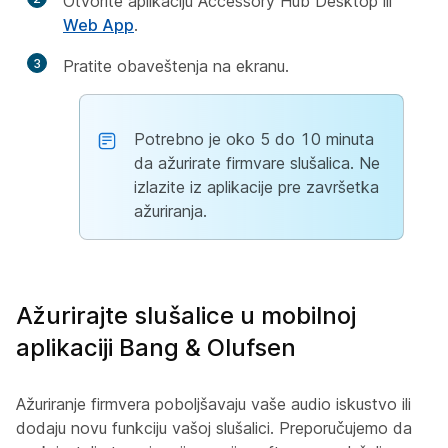
Otvorite aplikaciju Accessory Hub Desktop ili
Web App
.
3
Pratite obaveštenja na ekranu.
Potrebno je oko 5 do 10 minuta
da ažurirate firmvare slušalica. Ne
izlazite iz aplikacije pre završetka
ažuriranja.
Ažurirajte slušalice u mobilnoj
aplikaciji Bang & Olufsen
Ažuriranje firmvera poboljšavaju vaše audio iskustvo ili
dodaju novu funkciju vašoj slušalici. Preporučujemo da