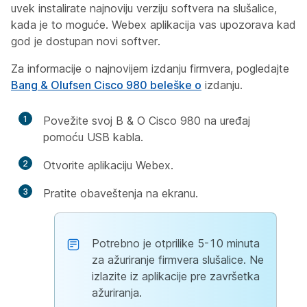
uvek instalirate najnoviju verziju softvera na slušalice,
kada je to moguće. Webex aplikacija vas upozorava kad
god je dostupan novi softver.
Za informacije o najnovijem izdanju firmvera, pogledajte
Bang & Olufsen Cisco 980 beleške o
izdanju.
1
Povežite svoj B & O Cisco 980 na uređaj
pomoću USB kabla.
2
Otvorite aplikaciju Webex.
3
Pratite obaveštenja na ekranu.
Potrebno je otprilike 5-10 minuta
za ažuriranje firmvera slušalice. Ne
izlazite iz aplikacije pre završetka
ažuriranja.