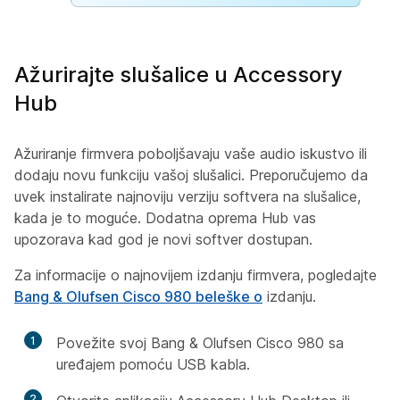
Ažurirajte slušalice u Accessory
Hub
Ažuriranje firmvera poboljšavaju vaše audio iskustvo ili
dodaju novu funkciju vašoj slušalici. Preporučujemo da
uvek instalirate najnoviju verziju softvera na slušalice,
kada je to moguće. Dodatna oprema Hub vas
upozorava kad god je novi softver dostupan.
Za informacije o najnovijem izdanju firmvera, pogledajte
Bang & Olufsen Cisco 980 beleške o
izdanju.
1
Povežite svoj Bang & Olufsen Cisco 980 sa
uređajem pomoću USB kabla.
2