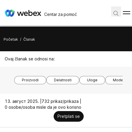
Centar za pomoć
Početak
/
Članak
Ovaj članak se odnosi na:
Proizvodi
Delatnosti
Uloge
Modeli ure
13. август 2025. |
732 prikaz/prikaza |
0 osobe/osoba misle da je ovo korisno
Pretplati se