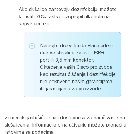
Ako slušalice zahtevaju dezinfekciju, možete
koristiti 70% rastvor izopropil alkohola na
sopstveni rizik.
Nemojte dozvoliti da vlaga uđe u
delove slušalice za uši, USB-C
port ili 3,5 mm konektor.
Oštećenje vaših Cisco proizvoda
kao rezultat čišćenja i dezinfekcije
nije pokriveno našim garancijama
ili garancijama za proizvode.
Zamenski jastučići za uši dostupni su za naručivanje na
slušalicama. Informacije o naručivanju možete pronaći u
listovima sa podacima.