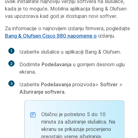
uvek instalirate najnoviju verziju softvera na slušalice,
kada je to moguće. Mobilna aplikacija Bang & Olufsen
vas upozorava kad god je dostupan novi softver.
Za informacije o najnovijem izdanju firmvera, pogledajte
Bang & Olufsen Cisco 980 napomene o
izdanju.
1
Izaberite slušalice u aplikaciji Bang & Olufsen.
2
Dodirnite
Podešavanja
u gornjem desnom uglu
ekrana.
3
Izaberite
Podešavanja
proizvoda>
Softver
>
Ažuriranje softvera
.
Obično je potrebno 5 do 10
minuta za ažuriranje slušalica. Na
ekranu se prikazuje procenjeno
preostalo vreme ažuriranja.