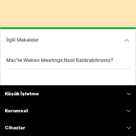
İlgili Makaleler
Mac'te Webex Meetings Nasıl Kaldırabilirsiniz?
Küçük İşletme
Fiyatlar
Kurumsal
Webex Uygulaması
Webex Suite
Cihazlar
Meetings
Calling