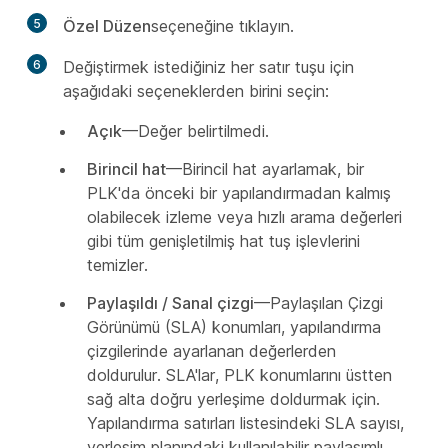
5
Özel Düzen
seçeneğine tıklayın.
6
Değiştirmek istediğiniz her satır tuşu için
aşağıdaki seçeneklerden birini seçin:
Açık
—Değer belirtilmedi.
Birincil hat
—Birincil hat ayarlamak, bir
PLK'da önceki bir yapılandırmadan kalmış
olabilecek izleme veya hızlı arama değerleri
gibi tüm genişletilmiş hat tuş işlevlerini
temizler.
Paylaşıldı / Sanal çizgi
—Paylaşılan Çizgi
Görünümü (SLA) konumları, yapılandırma
çizgilerinde ayarlanan değerlerden
doldurulur. SLA'lar, PLK konumlarını üstten
sağ alta doğru yerleşime doldurmak için.
Yapılandırma satırları listesindeki SLA sayısı,
yerleşim planındaki kullanılabilir paylaşımlı