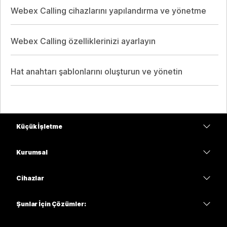
Webex Calling cihazlarını yapılandırma ve yönetme
Webex Calling özelliklerinizi ayarlayın
Hat anahtarı şablonlarını oluşturun ve yönetin
Küçük İşletme
Fiyatlar
Kurumsal
Webex Uygulaması
Webex Suite
Cihazlar
Meetings
Calling
kulaklıklar
Calling
Şunlar İçin Çözümler:
Meetings
Kameralar
Eğitim
Mesajlaşma