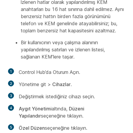
İzlenen hatlar olarak yapılandırılmış KEM
anahtarları bu 16 hat sınırına dahil edilmez. Aynı
benzersiz hattın birden fazla görünümünü
telefon ve KEM genelinde atayabilirsiniz; bu,
toplam benzersiz hat kapasitesini azaltmaz.
Bir kullanıcının veya çalışma alanının
yapılandırılmış satırları ve izlenen listesi,
sağlanan KEM'lere taşar.
1
Control Hub’da Oturum Açın.
2
Yönetime git
>
Cihazlar
.
3
Değiştirmek istediğiniz cihazı seçin.
4
Aygıt Yönetimi
altında,
Düzeni
Yapılandır
seçeneğine tıklayın.
5
Özel Düzen
seçeneğine tıklayın.