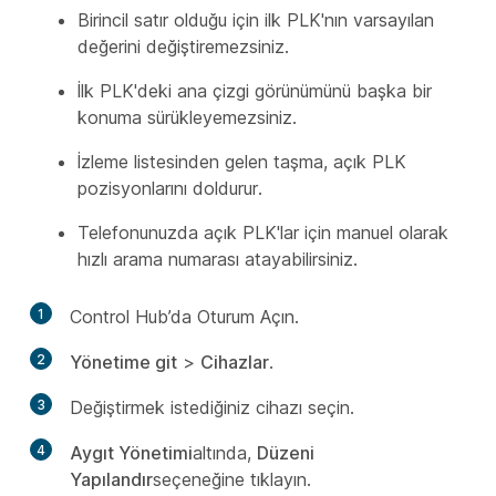
Birincil satır olduğu için ilk PLK'nın varsayılan
değerini değiştiremezsiniz.
İlk PLK'deki ana çizgi görünümünü başka bir
konuma sürükleyemezsiniz.
İzleme listesinden gelen taşma, açık PLK
pozisyonlarını doldurur.
Telefonunuzda açık PLK'lar için manuel olarak
hızlı arama numarası atayabilirsiniz.
1
Control Hub’da Oturum Açın.
2
Yönetime git
>
Cihazlar
.
3
Değiştirmek istediğiniz cihazı seçin.
4
Aygıt Yönetimi
altında,
Düzeni
Yapılandır
seçeneğine tıklayın.