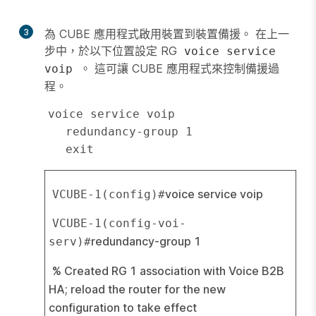
3
為 CUBE 應用程式啟用裝置到裝置備援。 在上一
步中，於以下位置設定 RG
voice service
。 這可讓 CUBE 應用程式來控制備援過
voip
程。
voice service voip

   redundancy-group 1

   exit
voice service voip
VCUBE-1(config)#
VCUBE-1(config-voi-
redundancy-group 1
serv)#
% Created RG 1 association with Voice B2B 
HA; reload the router for the new 
configuration to take effect