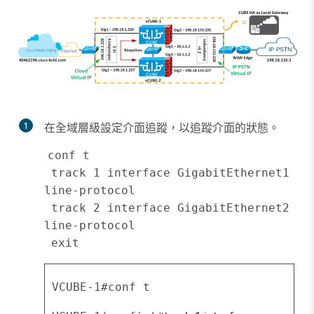
1
在全域層級設定介面追蹤，以追蹤介面的狀態。
conf t

 track 1 interface GigabitEthernet1 
line-protocol

 track 2 interface GigabitEthernet2 
line-protocol

VCUBE-1#conf t