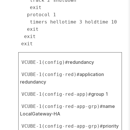
    track 2 shutdown

    exit

   protocol 1

    timers hellotime 3 holdtime 10

   exit

  exit

redundancy
VCUBE-1(config)#
application 
VCUBE-1(config-red)#
redundancy
group 1
VCUBE-1(config-red-app)#
name 
VCUBE-1(config-red-app-grp)#
LocalGateway-HA
priority 
VCUBE-1(config-red-app-grp)#