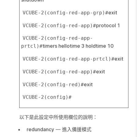
exit
VCUBE-2(config-red-app-grp)#
protocol 1
VCUBE-2(config-red-app)#
VCUBE-2(config-red-app-
timers hellotime 3 holdtime 10
prtcl)#
exit
VCUBE-2(config-red-app-prtcl)#
exit
VCUBE-2(config-red-app)#
exit
VCUBE-2(config-red)#
VCUBE-2(config)#
以下是此設定中所使用欄位的說明：
redundancy
— 進入備援模式