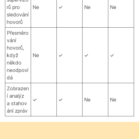
rů pro
Ne
✓
Ne
Ne
sledování
hovorů
Přesměro
vání
hovorů,
když
Ne
✓
✓
✓
někdo
neodpoví
dá
Zobrazen
í analýz
✓
✓
Ne
Ne
a stahov
ání zpráv