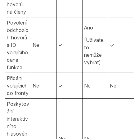
hovorů
na členy
Povolení
Ano
odchozíc
h hovorů
(Uživatel
s ID
Ne
✓
✓
to
volajícího
nemůže
dané
vybrat)
funkce
Přidání
volajících
Ne
✓
Ne
Ne
do fronty
Poskytov
ání
interaktiv
ního
hlasovéh
Ne
Ne