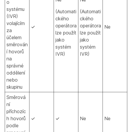
o
systému
(Automati
(Automati
(IVR)
ckého
ckého
volajícím
operátora
operátora
✓
Ne
za
lze použít
lze použít
účelem
jako
jako
směrován
systém
systém
í hovorů
IVR)
IVR)
na
správné
oddělení
nebo
skupinu
Směrová
ní
příchozíc
h hovorů
✓
✓
Ne
Ne
podle