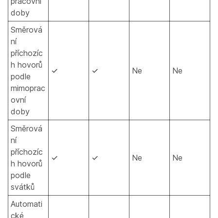
pracovní
doby
Směrová
ní
příchozíc
h hovorů
✓
✓
Ne
Ne
podle
mimoprac
ovní
doby
Směrová
ní
příchozíc
✓
✓
Ne
Ne
h hovorů
podle
svátků
Automati
cké