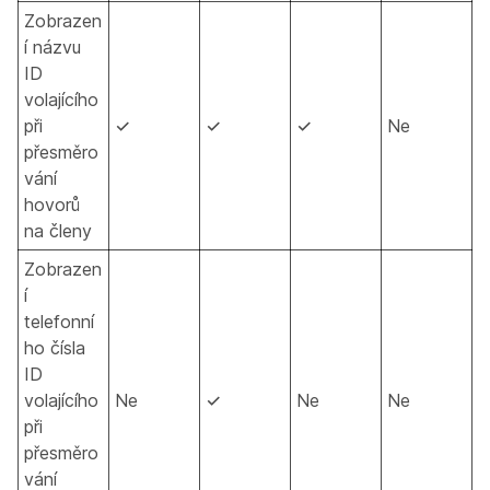
Zobrazen
í názvu
ID
volajícího
při
✓
✓
✓
Ne
přesměro
vání
hovorů
na členy
Zobrazen
í
telefonní
ho čísla
ID
volajícího
Ne
✓
Ne
Ne
při
přesměro
vání