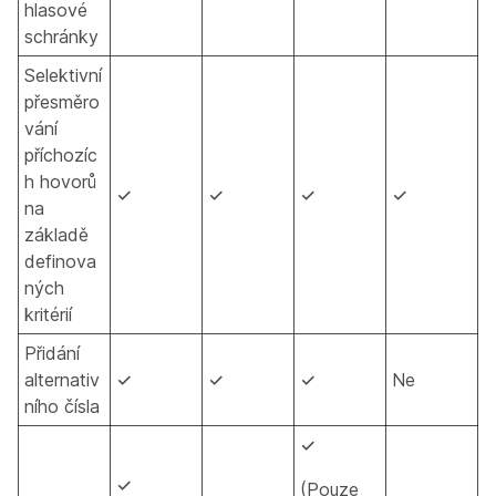
hlasové
schránky
Selektivní
přesměro
vání
příchozíc
h hovorů
✓
✓
✓
✓
na
základě
definova
ných
kritérií
Přidání
alternativ
✓
✓
✓
Ne
ního čísla
✓
✓
(Pouze