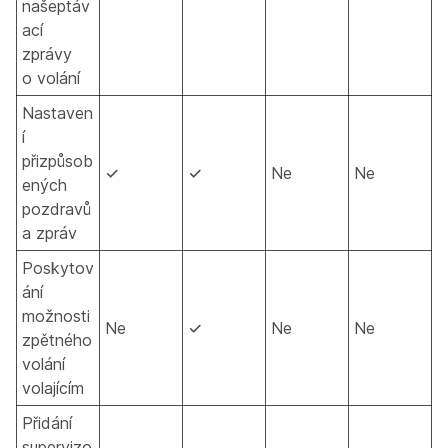
našeptáv
ací
zprávy
o volání
Nastaven
í
přizpůsob
✓
✓
Ne
Ne
ených
pozdravů
a zpráv
Poskytov
ání
možnosti
Ne
✓
Ne
Ne
zpětného
volání
volajícím
Přidání
supervizo