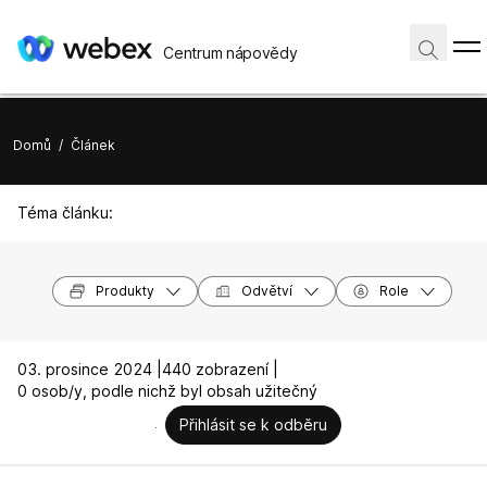
Centrum nápovědy
Domů
/
Článek
Téma článku:
Produkty
Odvětví
Role
03. prosince 2024 |
440 zobrazení |
0 osob/y, podle nichž byl obsah užitečný
Přihlásit se k odběru