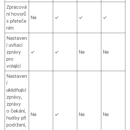
Zpracová
ní hovorů
Ne
✓
✓
✓
s přeteče
ním
Nastaven
í uvítací
zprávy
✓
✓
Ne
Ne
pro
volající
Nastaven
í
uklidňující
zprávy,
zprávy
o čekání,
Ne
✓
Ne
Ne
hudby při
podržení,