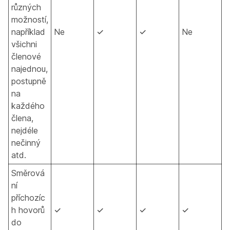
různých
možností,
například
Ne
✓
✓
Ne
všichni
členové
najednou,
postupně
na
každého
člena,
nejdéle
nečinný
atd.
Směrová
ní
příchozíc
h hovorů
✓
✓
✓
✓
do