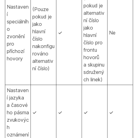
pokud je
Nastaven
(Pouze
alternativ
í
pokud je
ní číslo
speciálníh
jako
jako
o
hlavní
✓
Ne
hlavní
zvonění
číslo
číslo pro
pro
nakonfigu
frontu
příchozí
rováno
hovorů
hovory
alternativ
a skupinu
ní číslo)
sdružený
ch linek)
Nastaven
í jazyka
a časové
ho pásma
✓
✓
✓
✓
zvukovýc
h
oznámení