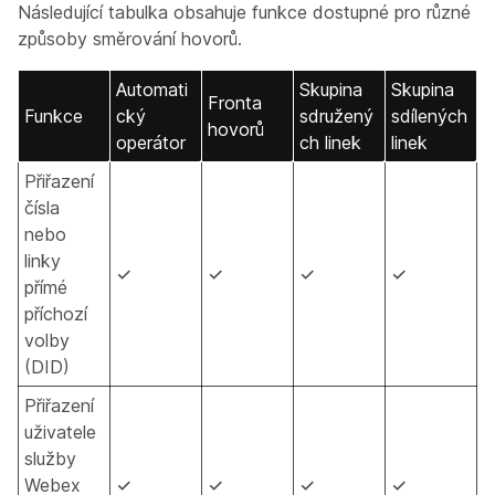
Následující tabulka obsahuje funkce dostupné pro různé
způsoby směrování hovorů.
Automati
Skupina
Skupina
Fronta
Funkce
cký
sdružený
sdílených
hovorů
operátor
ch linek
linek
Přiřazení
čísla
nebo
linky
✓
✓
✓
✓
přímé
příchozí
volby
(DID)
Přiřazení
uživatele
služby
Webex
✓
✓
✓
✓