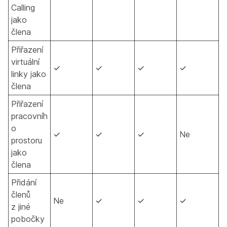
Calling
jako
člena
Přiřazení
virtuální
✓
✓
✓
✓
linky jako
člena
Přiřazení
pracovníh
o
✓
✓
✓
Ne
prostoru
jako
člena
Přidání
členů
Ne
✓
✓
✓
z jiné
pobočky