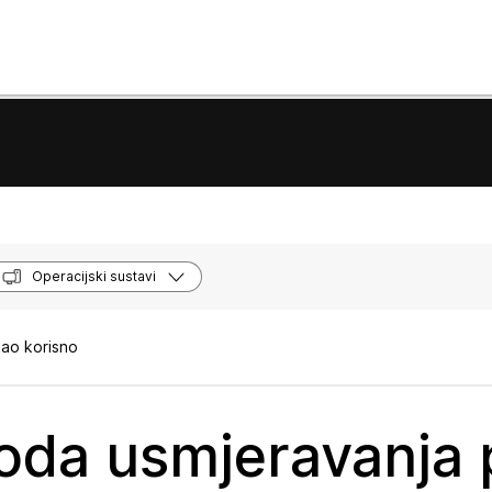
Operacijski sustavi
kao korisno
da usmjeravanja 