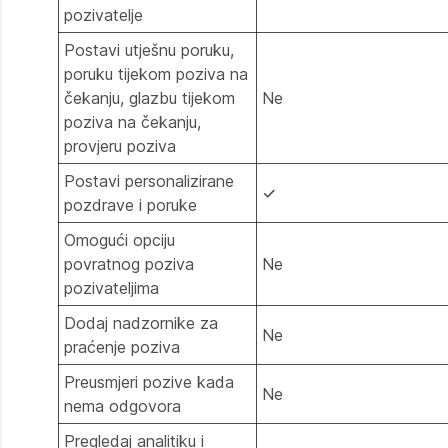
pozivatelje
Postavi utješnu poruku,
poruku tijekom poziva na
čekanju, glazbu tijekom
Ne
poziva na čekanju,
provjeru poziva
Postavi personalizirane
✓
pozdrave i poruke
Omogući opciju
povratnog poziva
Ne
pozivateljima
Dodaj nadzornike za
Ne
praćenje poziva
Preusmjeri pozive kada
Ne
nema odgovora
Pregledaj analitiku i