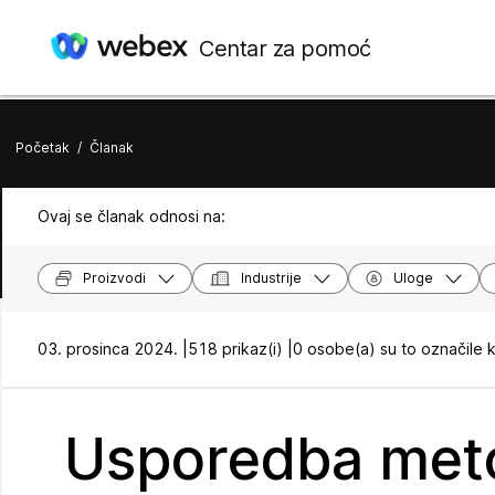
Centar za pomoć
Početak
/
Članak
Ovaj se članak odnosi na:
Proizvodi
Industrije
Uloge
03. prosinca 2024. |
518 prikaz(i) |
0 osobe(a) su to označile 
Usporedba meto