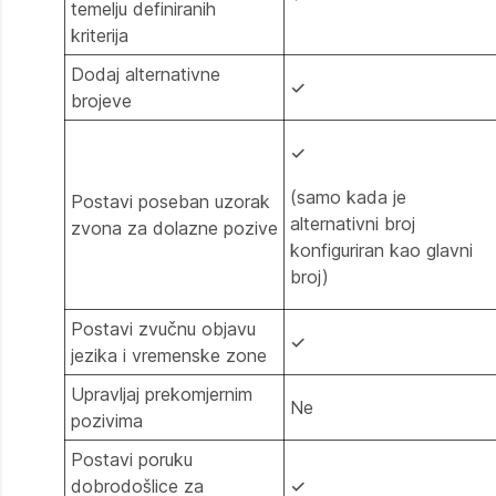
temelju definiranih
kriterija
Dodaj alternativne
✓
brojeve
✓
(samo kada je
Postavi poseban uzorak
alternativni broj
zvona za dolazne pozive
konfiguriran kao glavni
broj)
Postavi zvučnu objavu
✓
jezika i vremenske zone
Upravljaj prekomjernim
Ne
pozivima
Postavi poruku
dobrodošlice za
✓