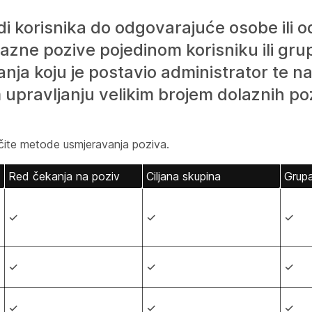
 korisnika do odgovarajuće osobe ili od
azne pozive pojedinom korisniku ili grup
nja koju je postavio administrator te na
upravljanju velikim brojem dolaznih po
ičite metode usmjeravanja poziva.
Red čekanja na poziv
Ciljana skupina
Grupa 
✓
✓
✓
✓
✓
✓
✓
✓
✓