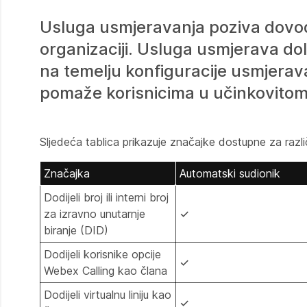
Usluga usmjeravanja poziva dovodi
organizaciji. Usluga usmjerava dol
na temelju konfiguracije usmjerava
pomaže korisnicima u učinkovitom 
Sljedeća tablica prikazuje značajke dostupne za razl
Značajka
Automatski sudionik
Dodijeli broj ili interni broj
za izravno unutarnje
✓
biranje (DID)
Dodijeli korisnike opcije
✓
Webex Calling kao člana
Dodijeli virtualnu liniju kao
✓