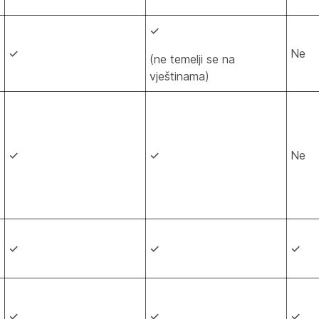
✓
✓
Ne
(ne temelji se na
vještinama)
✓
✓
Ne
✓
✓
✓
✓
✓
✓