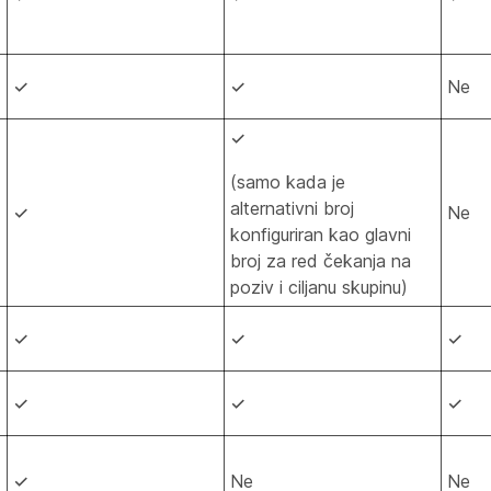
✓
✓
Ne
✓
(samo kada je
alternativni broj
✓
Ne
konfiguriran kao glavni
broj za red čekanja na
poziv i ciljanu skupinu)
✓
✓
✓
✓
✓
✓
✓
Ne
Ne