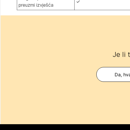
✓
preuzmi izvješća
Je li
Da, hva