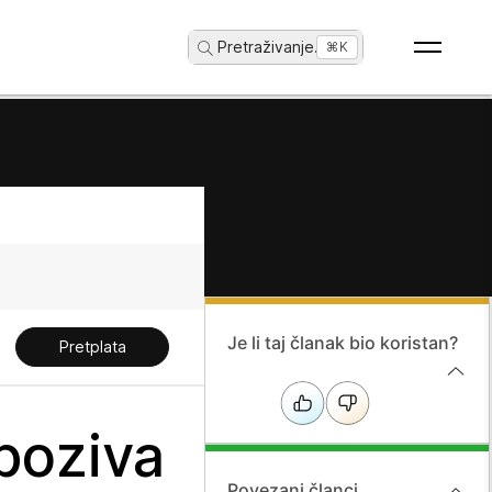
Pretraživanje
...
⌘K
Je li taj članak bio koristan?
Pretplata
poziva
Povezani članci