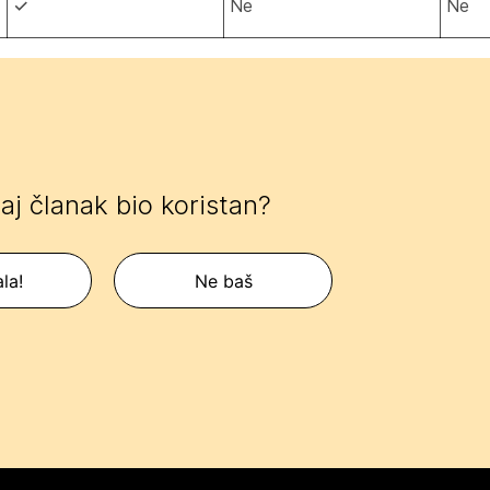
✓
Ne
Ne
 taj članak bio koristan?
la!
Ne baš