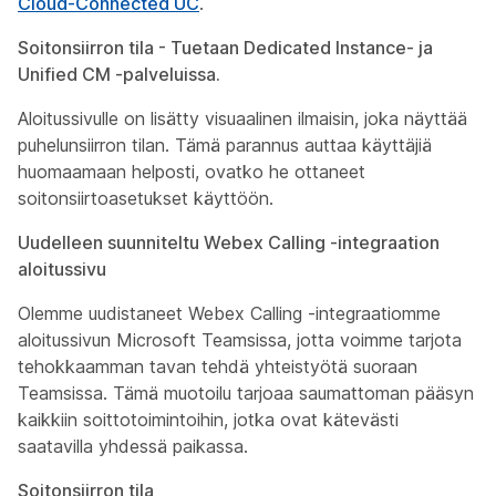
Cloud-Connected UC
.
Soitonsiirron tila - Tuetaan Dedicated Instance- ja
Unified CM -palveluissa.
Aloitussivulle on lisätty visuaalinen ilmaisin, joka näyttää
puhelunsiirron tilan. Tämä parannus auttaa käyttäjiä
huomaamaan helposti, ovatko he ottaneet
soitonsiirtoasetukset käyttöön.
Uudelleen suunniteltu Webex Calling -integraation
aloitussivu
Olemme uudistaneet Webex Calling -integraatiomme
aloitussivun Microsoft Teamsissa, jotta voimme tarjota
tehokkaamman tavan tehdä yhteistyötä suoraan
Teamsissa. Tämä muotoilu tarjoaa saumattoman pääsyn
kaikkiin soittotoimintoihin, jotka ovat kätevästi
saatavilla yhdessä paikassa.
Soitonsiirron tila