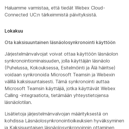
Haluamme varmistaa, että tiedät Webex Cloud-
Connected UC:n tärkeimmistä päivityksistä.
Lokakuu
Ota kaksisuuntainen läsnäolosynkronointi käyttöön
Järjestelmänvalvojat voivat ottaa käyttöön läsnäolon
synkronointiominaisuuden, jolla käyttäjän läsnäolo
(Puhelussa, Kokouksessa, Esitelmöinti ja Älä häiritse)
voidaan synkronoida Microsoft Teamsin ja Webexin
välillä kaksisuuntaisesti. Tämä synkronointi auttaa
Microsoft Teamsin käyttäjiä, jotka käyttävät Webex
Calling -integraatiota, tietämään yhteystietojensa
läsnäolotilan.
Lisätietoja järjestelmänvalvojan määrityksestä on
kohdissa
Läsnäolosynkronointioikeuksien hyväksyminen
ja
Kaksisuuntaisen läsnäolosynkronoinnin ottaminen