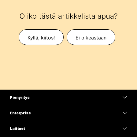
Oliko tästä artikkelista apua?
Kyllä, kiitos!
Ei oikeastaan
Pienyritys
Hinnoittelu
Enterprise
Webex-sovellus
Webex Suite
Laitteet
Meetings
Calling