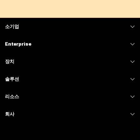
소기업
가격
Enterprise
Webex 앱
Webex Suite
장치
Meetings
Calling
헤드셋
Calling
솔루션
Meetings
카메라
메시징
교육
메시징
리소스
Desk 시리즈
화면 공유
의료 서비스
Slido
다운로드
Room 시리즈
회사
정부
Webinars
테스트 미팅 참여하기
Board 시리즈
Cisco
재무
이벤트
온라인 학습
전화 시리즈
지원 연락처
스포츠 및 엔터테인먼트