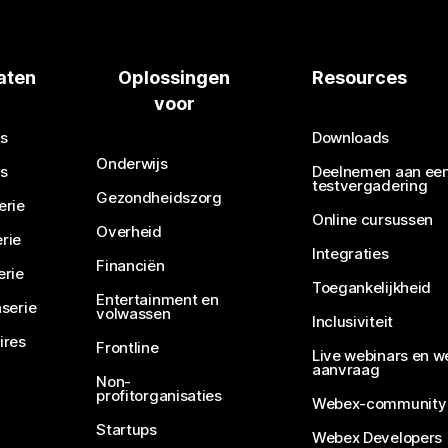
aten
Oplossingen
Resources
voor
s
Downloads
Onderwijs
s
Deelnemen aan ee
testvergadering
Gezondheidszorg
erie
Online cursussen
Overheid
rie
Integraties
Financiën
erie
Toegankelijkheid
Entertainment en
serie
volwassen
Inclusiviteit
ires
Frontline
Live webinars en w
aanvraag
Non-
profitorganisaties
Webex-community
Startups
Webex Developers