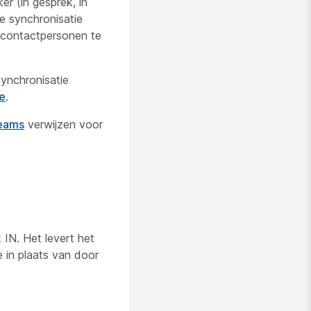
r (in gesprek, in
e synchronisatie
 contactpersonen te
ynchronisatie
e
.
Teams
verwijzen voor
 IN. Het levert het
e in plaats van door