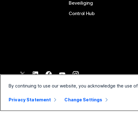
Beveiliging
Control Hub
©
2026
Cisco en/of de dochterondernemingen. Alle rechten voo
By continuing to use our website, you acknowledge the use of
Privacy Statement
Change Settings