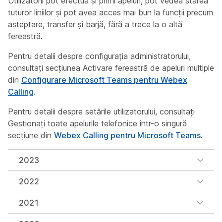
Utilizatorii pot efectua și primi apeluri, pot vedea starea
tuturor liniilor și pot avea acces mai bun la funcții precum
așteptare, transfer și barjă, fără a trece la o altă
fereastră.
Pentru detalii despre configurația administratorului,
consultați secțiunea
Activare fereastră
de apeluri multiple
din
Configurare Microsoft Teams pentru Webex
Calling
.
Pentru detalii despre setările utilizatorului, consultați
Gestionați toate apelurile telefonice într-o singură
secțiune
din
Webex Calling pentru Microsoft Teams
.
2023
2022
2021