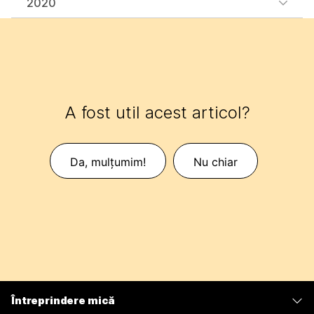
2020
A fost util acest articol?
Da, mulțumim!
Nu chiar
Întreprindere mică