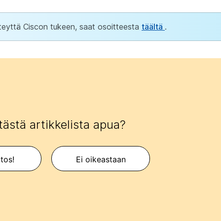
yhteyttä Ciscon tukeen, saat osoitteesta
täältä
.
tästä artikkelista apua?
itos!
Ei oikeastaan