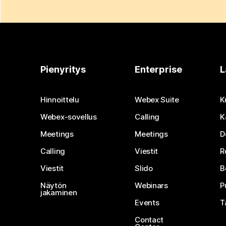
Pienyritys
Enterprise
L
Hinnoittelu
Webex Suite
K
Webex-sovellus
Calling
K
Meetings
Meetings
D
Calling
Viestit
R
Viestit
Slido
B
Näytön
Webinars
P
jakaminen
Events
T
Contact