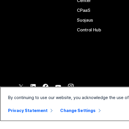
Center
CPaaS
Suojaus
Control Hub
©
2026
Cisco ja/tai sen tytäryhtiöt. Kaikki oikeudet pidätetään.
By continuing to use our website, you acknowledge the use of
Privacy Statement
Change Settings