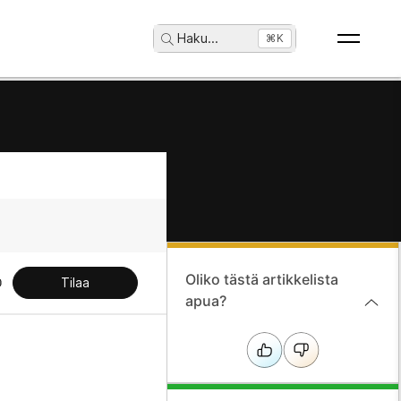
Haku
...
⌘K
Oliko tästä artikkelista
Tilaa
apua?