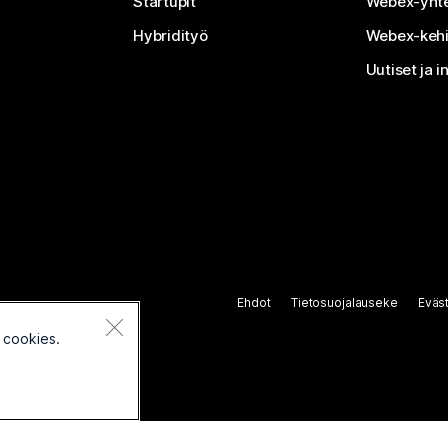
Startupit
Webex-yhte
Hybridityö
Webex-kehi
Uutiset ja i
Ehdot
Tietosuojalauseke
Eväs
 cookies.