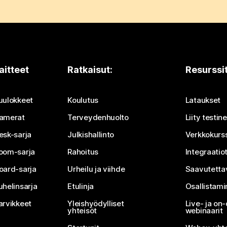
aitteet
Ratkaisut:
Resurssi
uulokkeet
Koulutus
Lataukset
amerat
Terveydenhuolto
Liity testi
esk-sarja
Julkishallinto
Verkkokurss
oom-sarja
Rahoitus
Integraatio
oard-sarja
Urheilu ja viihde
Saavutetta
uhelinsarja
Etulinja
Osallistam
arvikkeet
Yleishyödylliset
Live- ja o
yhteisöt
webinaarit