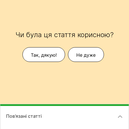
Чи була ця стаття корисною?
Так, дякую!
Не дуже
Пов’язані статті