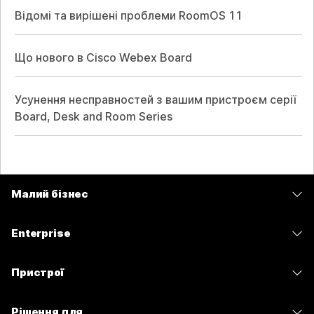
Відомі та вирішені проблеми RoomOS 11
Що нового в Cisco Webex Board
Усунення несправностей з вашим пристроєм серії
Board, Desk and Room Series
Малий бізнес
Тарифи
Enterprise
Програма Webex
Webex Suite
Пристрої
Наради
Calling
Гарнітури
Calling
Рішення для