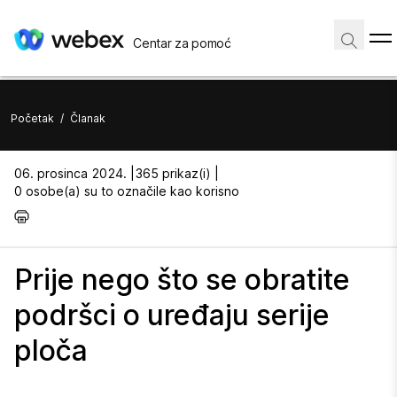
Centar za pomoć
Početak
/
Članak
06. prosinca 2024. |
365 prikaz(i) |
0 osobe(a) su to označile kao korisno
Prije nego što se obratite
podršci o uređaju serije
ploča