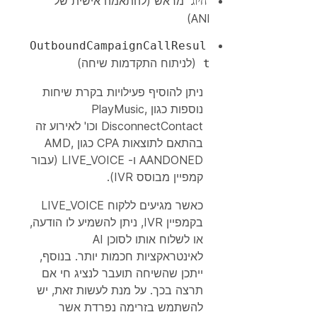
מראש (להתאמה אישית של
חיוג
ANI)
OutboundCampaignCallResul
(לניתוח התקדמות שיחה)
t
ניתן להוסיף פעילויות בקרת שיחות
נוספות כגון
,
PlayMusic
DisconnectContact
וכו' לאירוע זה
בהתאם לתוצאות CPA כגון AMD,
AANDONED ו- LIVE_VOICE (עבור
קמפיין מבוסס IVR).
כאשר מגיעים ללקוח LIVE_VOICE
בקמפיין IVR, ניתן להשמיע לו הודעה,
או לשלוח אותו לסוכן AI
לאינטראקציות חכמות יותר. בנוסף,
ייתכן שהשיחה תועבר לנציג חי אם
תרצה בכך. על מנת לעשות זאת, יש
להשתמש בזרימה נפרדת אשר