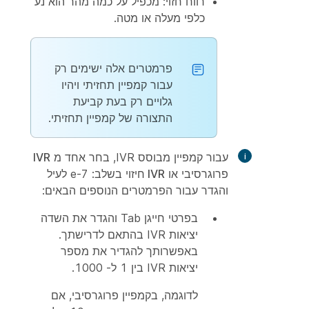
רווח
חזוי: מכפיל על כמה מהר הוא נע
כלפי מעלה או מטה.
פרמטרים אלה ישימים רק
עבור קמפיין תחזיתי ויהיו
גלויים רק בעת קביעת
התצורה של קמפיין תחזיתי.
עבור
קמפיין
מבוסס IVR, בחר אחד מ
IVR
פרוגרסיבי
או
IVR חיזוי
בשלב: 7-e לעיל
והגדר עבור הפרמטרים הנוספים הבאים:
בפרטי
חייגן Tab והגדר את
השדה
יציאות
IVR בהתאם לדרישתך.
באפשרותך להגדיר את מספר
יציאות IVR בין 1 ל- 1000.
לדוגמה, בקמפיין פרוגרסיבי, אם