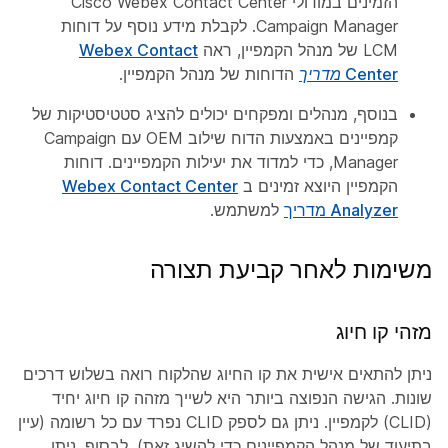
הזמינים במודולי Cisco Webex Contact Center
Campaign Manager. לקבלת מידע נוסף על דוחות
LCM של מנהל הקמפיין, ראה
Webex Contact
Center מדריך
הדוחות של מנהל הקמפיין.
בנוסף, מנהלים ומפקחים יכולים להציג סטטיסטיקות של
קמפיינים באמצעות הדוח שילוב OEM עם Campaign
Manager, כדי למדוד את יעילות הקמפיינים. דוחות
הקמפיין היוצא זמינים ב
Webex Contact Center
Analyzer מדריך
למשתמש.
משימות לאחר קביעת תצורה
מזהי קו חיוג
ניתן להתאים אישית את קו החיוג שהלקוח רואה בשלוש דרכים
שונות. הגישה הנפוצה ביותר היא לשייך מזהה קו חיוג יחיד
(CLID) לקמפיין. ניתן גם לספק CLID נפרד עם כל רשומה (עיין
בתיעוד של מנהל הקמפיינים כדי להשיג זאת). לבסוף, ניתן