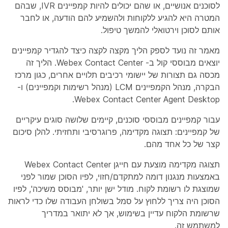
לסוכנים אנושיים, או שהם יכולים להיות קמפיינים IVR, שבהם
המטרה היא להגיע ללקוחות ולהשמיע להם הודעה, או לחבר
אותם לסוכן וירטואלי להמשך טיפול.
מאמר זה נועד לספק הליך מקצה לקצה כיצד להגדיר קמפיינים
יוצאים מבוססי קול ב- Webex Contact Center. הליך זה
מכסה גם תצורות של יישומי רכיבים תלויים אחרים, כגון מרכז
הבקרה, מנהל הקמפיינים LCM (מנהל רשימות וקמפיינים) ו-
Webex Contact Center Agent Desktop.
עבור קמפיינים מבוססי סוכנים, קיימים שלושה סוגים עיקריים
של קמפיינים: תצוגה מקדימה, פרוגרסיבי ותחזיתי. להלן סיכום
קצר של כל אחד מהם.
תצוגה מקדימה מוצעת עם חייגן Webex Contact Center
באמצעות מנגנון דומה למתקדם/חזוי, לפיו הסוכן שמור לפני
שמוצגת לו רשומת לקוח. מודל ישן יותר, 'מבוסס משיכה', לפיו
הסוכן היה צריך ללחוץ על סמל בשולחן העבודה שלו כדי לראות
שרשומת הלקוח עדיין בשימוש, אך לא יתואר במדריך
למשתמש זה.