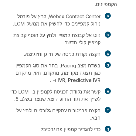
הקמפיינים.
Webex Contact Center, לחץ על
פורטל
ניהול קמפיינים כדי להשיק את ממשק LCM.
נווט אל
קבוצת
קמפיין ולחץ על
הוסף קבוצת
קמפיין קולי חדשה.
הקצה
נקודת
כניסה של חייגן
וחיוג
יוצא.
בשדה מצב Pacing, בחר את סוג הקמפיין
כגון
תצוגה מקדימה
,
מתקדם
,
חזוי
,
מתקדם
Predictive IVR
,
IVR
ו- .
קשר את נקודת הכניסה לקמפיין ב- LCM כדי
לשייך את תור החיוג היוצא שנוצר בשלב 5.
הקצה
פרמטרים עסקיים גלובליים
ולחץ על
הבא
.
כדי להגדיר
קמפיין
פרוגרסיבי: