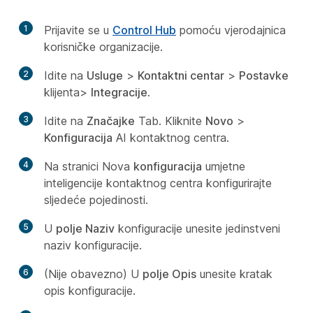
1
Prijavite se u
Control Hub
pomoću vjerodajnica
korisničke organizacije.
2
Idite na
Usluge
>
Kontaktni centar
>
Postavke
klijenta>
Integracije
.
3
Idite na
Značajke
Tab. Kliknite
Novo
>
Konfiguracija
AI kontaktnog centra.
4
Na stranici Nova
konfiguracija
umjetne
inteligencije kontaktnog centra konfigurirajte
sljedeće pojedinosti.
5
U
polje Naziv
konfiguracije unesite jedinstveni
naziv konfiguracije.
6
(Nije obavezno) U
polje Opis
unesite kratak
opis konfiguracije.