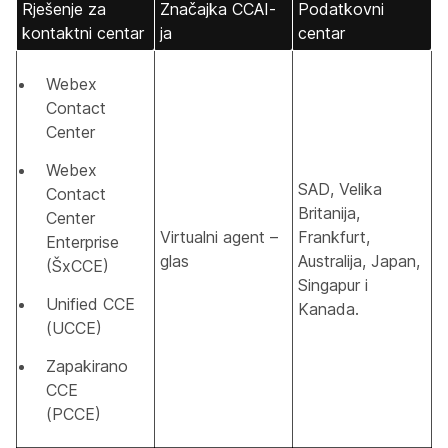
Rješenje za
Značajka CCAI-
Podatkovni
kontaktni centar
ja
centar
Webex
Contact
Center
Webex
SAD, Velika
Contact
Britanija,
Center
Virtualni agent –
Frankfurt,
Enterprise
glas
Australija, Japan,
(ŠxCCE)
Singapur i
Unified CCE
Kanada.
(UCCE)
Zapakirano
CCE
(PCCE)