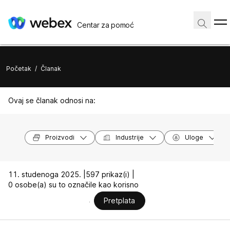
Centar za pomoć
Početak
/
Članak
Ovaj se članak odnosi na:
Proizvodi
Industrije
Uloge
11. studenoga 2025. |
597 prikaz(i) |
0 osobe(a) su to označile kao korisno
Pretplata