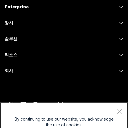
가격
Enterprise
Webex 앱
Webex Suite
장치
Meetings
Calling
헤드셋
Calling
솔루션
Meetings
카메라
메시징
교육
메시징
리소스
Desk 시리즈
화면 공유
의료 서비스
Slido
다운로드
Room 시리즈
회사
정부
Webinars
테스트 미팅 참여하기
Board 시리즈
Cisco
재무
이벤트
온라인 학습
전화 시리즈
지원 연락처
스포츠 및 엔터테인먼트
Contact Center
통합
보조 프로그램
영업팀에 문의
최전선
CPaaS
접근성
약관 및 조건
Webex Blog
비영리
보안
By continuing to use our website, you acknowledge
포용성
개인 정보 보호 정책
the use of cookies.
Webex 사고적 리더십
스타트업