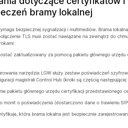
ia dotyczące certyfikatów i
eczeń bramy lokalnej
ymaga bezpiecznej sygnalizacji i multimediów. Brama lokaln
połączenie TLS musi zostać nawiązane na zewnątrz do chmu
rokami:
ostać zaktualizowany za pomocą pakietu głównego urzędu ce
urowania narzędzia LGW służy zestaw poświadczeń szyfrow
guracji magistrali Control Hub (kroki są częścią następującej 
ie pakietu głównego urzędu certyfikacji przedstawionego ce
o monit o poświadczenia (dostarczono dane o trawieniu SIP
tyfikuje, która brama lokalna jest bezpiecznie zarejestrowa