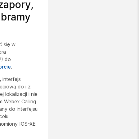
zapory,
a bramy
ć się w
ora
P) do
orcie
.
interfejs
eciową do i z
lokalizacji i nie
m Webex Calling
any do interfejsu
celu
chomiony IOS-XE