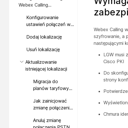
Wymagan
Webex Calling
zabezpi
w organizacji
Konfigurowanie
ustawień połączeń w
Webex Calling w
Kreatorze konfiguracji
szyfrowanie, a 
Dodaj lokalizację
po raz pierwszy
następującymi k
Usuń lokalizację
LGW musi z
Cisco PKI
Aktualizowanie
istniejącej lokalizacji
Do skonfig
strony konfi
Migracja do
planów taryfowych
Potwierdzen
Cisco
Jak zainicjować
Wyświetlon
zmianę połączenia
Chmura iden
PSTN
Anuluj zmianę
połączenia PSTN