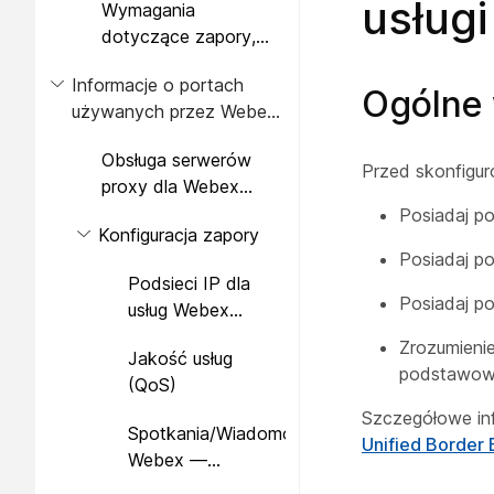
usługi
Wymagania
zabezpieczeń bramy
dotyczące zapory,
lokalnej
przechodzenia
Informacje o portach
translacji NAT i
Ogólne 
używanych przez Webex
optymalizacji ścieżki
Calling
nośnika dla bramy
Obsługa serwerów
lokalnej
Przed skonfiguro
proxy dla Webex
Calling
Posiadaj p
Konfiguracja zapory
Posiadaj p
Podsieci IP dla
Posiadaj po
usług Webex
Calling
Zrozumieni
Jakość usług
podstawowy
(QoS)
Szczegółowe inf
Spotkania/Wiadomości
Unified Border
Webex —
wymagania