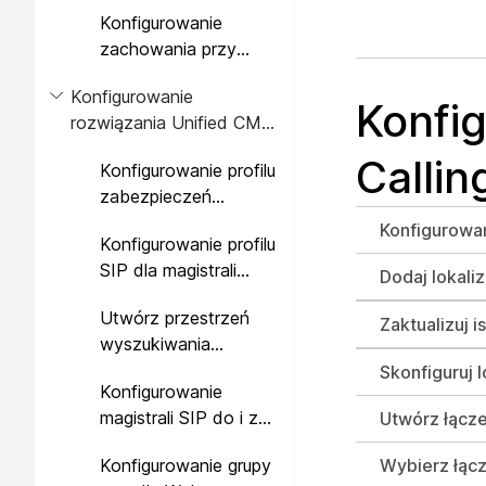
Konfigurowanie
zachowania przy
nawiązywaniu
Konfigurowanie
połączeń
Konfi
rozwiązania Unified CM
dla usługi Webex Calling
Callin
Konfigurowanie profilu
zabezpieczeń
magistrali SIP dla
Konfigurowan
Konfigurowanie profilu
magistrali do bramy
SIP dla magistrali
lokalnej
Dodaj lokali
bramy lokalnej
Utwórz przestrzeń
Zaktualizuj i
wyszukiwania
połączeń dla połączeń
Skonfiguruj 
Konfigurowanie
z Webex
magistrali SIP do i z
Utwórz łącz
Webex
Konfigurowanie grupy
Wybierz łącze