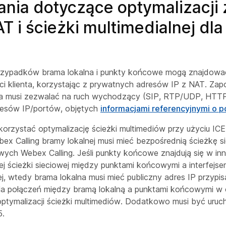
ia dotyczące optymalizacji 
AT i ścieżki multimedialnej dl
rzypadków brama lokalna i punkty końcowe mogą znajdowa
ci klienta, korzystając z prywatnych adresów IP z NAT. Zap
wa musi zezwalać na ruch wychodzący (SIP, RTP/UDP, HTT
resów IP/portów, objętych
informacjami referencyjnymi o p
orzystać optymalizację ścieżki multimediów przy użyciu ICE, 
x Calling bramy lokalnej musi mieć bezpośrednią ścieżkę si
h Webex Calling. Jeśli punkty końcowe znajdują się w innej 
j ścieżki sieciowej między punktami końcowymi a interfejse
j, wtedy brama lokalna musi mieć publiczny adres IP przypis
la połączeń między bramą lokalną a punktami końcowymi w 
ptymalizacji ścieżki multimediów. Dodatkowo musi być uru
5.