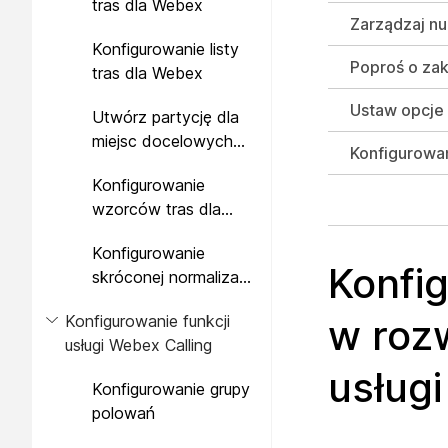
tras dla Webex
Zarządzaj n
Konfigurowanie listy
Poproś o zak
tras dla Webex
Ustaw opcje
Utwórz partycję dla
miejsc docelowych
Konfigurowa
Webex
Konfigurowanie
wzorców tras dla
miejsc docelowych
Konfigurowanie
Webex
Konfi
skróconej normalizacji
wybierania
Konfigurowanie funkcji
w rozw
międzylokacyjnego
usługi Webex Calling
dla Webex
usługi
Konfigurowanie grupy
polowań