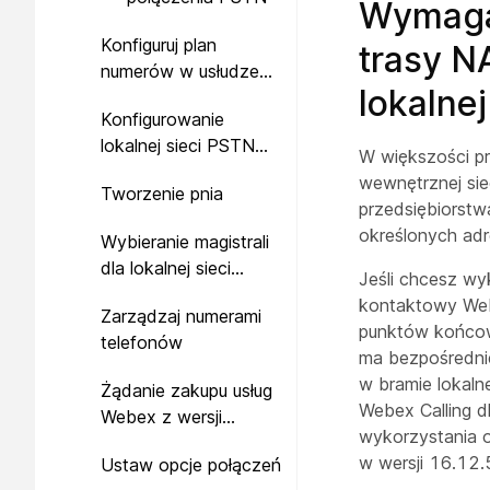
Wymagan
Konfiguruj plan
trasy N
numerów w usłudze
lokalnej
Webex Calling
Konfigurowanie
lokalnej sieci PSTN
W większości p
(bramy lokalnej) w
wewnętrznej sie
Tworzenie pnia
centrum sterowania
przedsiębiorst
określonych ad
Wybieranie magistrali
dla lokalnej sieci
Jeśli chcesz wyk
PSTN
kontaktowy Webe
Zarządzaj numerami
punktów końcowyc
telefonów
ma bezpośrednie
w bramie lokalne
Żądanie zakupu usług
Webex Calling d
Webex z wersji
wykorzystania o
próbnej w centrum
w wersji 16.12.
Ustaw opcje połączeń
sterowania