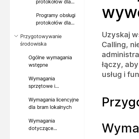
protokołów dla
wyw
systemu Windows
Programy obsługi
protokołów dla
systemu macOS
Uzyskaj w
Przygotowywanie
Calling, n
środowiska
administr
Ogólne wymagania
łączy, ab
wstępne
usług i fu
Wymagania
sprzętowe i
programowe bramy
Przyg
Wymagania licencyjne
lokalnej
dla bram lokalnych
Wymagania
Wymag
dotyczące
certyfikatów i