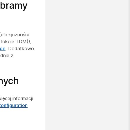
 bramy
dla łączności
rotokole TDM)),
ide
. Dodatkowo
dnie z
lnych
ęcej informacji
onfiguration