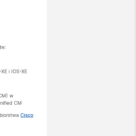
że:
-XE i IOS-XE
 CM) w
Unified CM
ębiorstwa
Cisco