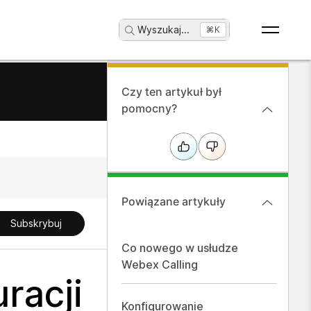
Wyszukaj
...
⌘K
Czy ten artykuł był
pomocny?
Powiązane artykuły
Subskrybuj
Co nowego w usłudze
Webex Calling
racji
Konfigurowanie