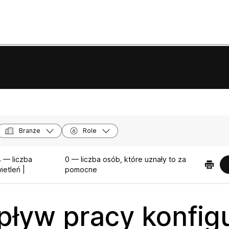
Branże
Role
 — liczba
0 — liczba osób, które uznały to za
ietleń |
pomocne
pływ pracy konfigu