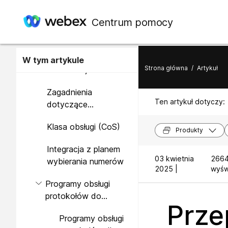
wdrożenia bramy
lokalnej dla połączeń
Centrum pomocy
Wdrożenia bramy
Webex
lokalnej bez
lokalnej centrali IP
Wdrożenia bramy
PBX
W tym artykule
Strona główna
/
Artykuł
lokalnej z lokalnie
zunifikowaną
Zagadnienia
centralą CM PBX
Ten artykuł dotyczy:
dotyczące
przekierowywania
Klasa obsługi (CoS)
połączeń
Produkty
Integracja z planem
03 kwietnia
2664
wybierania numerów
2025 |
wyśw
Programy obsługi
protokołów do
Prze
wywoływania
Programy obsługi