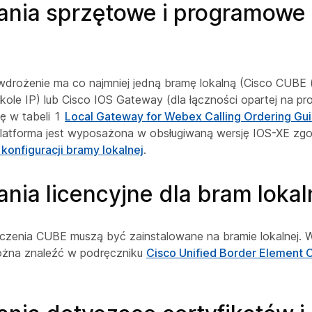
nia sprzętowe i programowe
 wdrożenie ma co najmniej jedną bramę lokalną (Cisco CUBE (
okole IP) lub Cisco IOS Gateway (dla łączności opartej na p
ię w tabeli 1
Local Gateway for Webex Calling Ordering Gu
 platforma jest wyposażona w obsługiwaną wersję IOS-XE zgo
onfiguracji bramy lokalnej
.
ia licencyjne dla bram loka
ączenia CUBE muszą być zainstalowane na bramie lokalnej. Wi
ożna znaleźć w podręczniku
Cisco Unified Border Element C