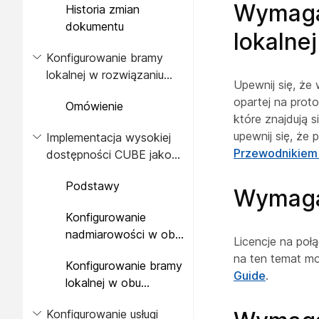
Wymaga
Historia zmian
dotyczące sieci
dokumentu
lokalnej
Konfigurowanie bramy
lokalnej w rozwiązaniu
Upewnij się, że
Cisco IOS XE dla usługi
opartej na prot
Omówienie
Webex Calling
które znajdują s
upewnij się, że
Implementacja wysokiej
Przewodnikiem k
dostępności CUBE jako
bramy lokalnej
Podstawy
Wymagan
Konfigurowanie
nadmiarowości w obu
Licencje na poł
JEDNOSTKACH
na ten temat m
Konfigurowanie bramy
CUBE
Guide
.
lokalnej w obu
kubeciach
Konfigurowanie usługi