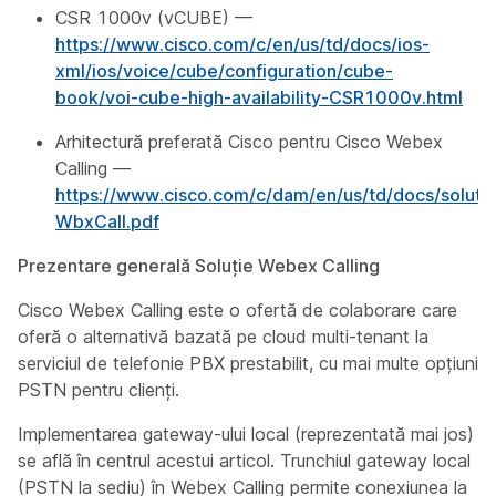
CSR 1000v (vCUBE) —
https://www.cisco.com/c/en/us/td/docs/ios-
xml/ios/voice/cube/configuration/cube-
book/voi-cube-high-availability-CSR1000v.html
Arhitectură preferată Cisco pentru Cisco Webex
Calling —
https://www.cisco.com/c/dam/en/us/td/docs/soluti
WbxCall.pdf
Prezentare generală Soluție Webex Calling
Cisco Webex Calling este o ofertă de colaborare care
oferă o alternativă bazată pe cloud multi-tenant la
serviciul de telefonie PBX prestabilit, cu mai multe opțiuni
PSTN pentru clienți.
Implementarea gateway-ului local (reprezentată mai jos)
se află în centrul acestui articol. Trunchiul gateway local
(PSTN la sediu) în Webex Calling permite conexiunea la