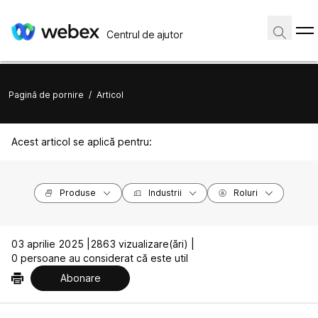
Centrul de ajutor
Pagină de pornire
/
Articol
Acest articol se aplică pentru:
Produse
Industrii
Roluri
03 aprilie 2025 |
2863 vizualizare(ări) |
0 persoane au considerat că este util
Abonare