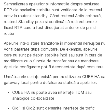
Semnalizarea apelurilor și informațiile despre sesiunea
RTP ale apelurilor stabilite sunt verificate de la routerul
activ la routerul standby. Când routerul Activ coboară,
routerul Standby preia și continuă să redirecționeze
fluxul RTP care a fost direcționat anterior de primul
router.
Apelurile într-o stare tranzitorie în momentul nereușitei nu
vor fi păstrate după comutare. De exemplu, apelurile
care nu sunt pe deplin stabilite încă sau sunt în curs de
modificare cu o funcție de transfer sau de menținere.
Apelurile configurate pot fi deconectate după comutare.
Următoarele cerințe există pentru utilizarea CUBE HA ca
gateway local pentru defalcarea statică a apelurilor:
CUBE HA nu poate avea interfețe TDM sau
analogice co-localizate
Gig1 și Gig2 sunt denumite interfețe de trafic