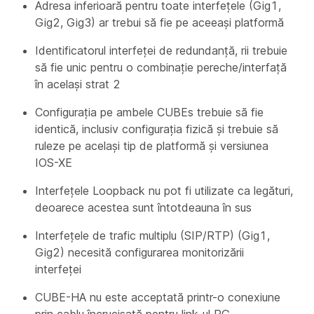
Adresa inferioară pentru toate interfețele (Gig1,
Gig2, Gig3) ar trebui să fie pe aceeași platformă
Identificatorul interfeței de redundanță, rii trebuie
să fie unic pentru o combinație pereche/interfață
în același strat 2
Configurația pe ambele CUBEs trebuie să fie
identică, inclusiv configurația fizică și trebuie să
ruleze pe același tip de platformă și versiunea
IOS-XE
Interfețele Loopback nu pot fi utilizate ca legături,
deoarece acestea sunt întotdeauna în sus
Interfețele de trafic multiplu (SIP/RTP) (Gig1,
Gig2) necesită configurarea monitorizării
interfeței
CUBE-HA nu este acceptată printr-o conexiune
prin cablu încrucișată pentru link-ul RG-