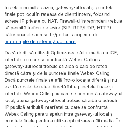
În cele mai multe cazuri, gateway-ul local și punctele
finale pot locui în rețeaua de clienți interni, folosind
adrese IP private cu NAT. Firewall-ul întreprinderii trebuie
să permită traficul de ieșire (SIP, RTP/UDP, HTTP)
către anumite adrese IP/porturi, acoperite de
informațiile de referință portuare
.
Dacă doriți să utilizați Optimizarea căilor media cu ICE,
interfața cu care se confruntă Webex Calling a
gateway-ului local trebuie să aibă o cale de rețea
directă către și de la punctele finale Webex Calling.
Dacă punctele finale se află într-o locație diferită și nu
există o cale de rețea directă între punctele finale și
interfața Webex Calling cu care se confruntă gateway-ul
local, atunci gateway-ul local trebuie să aibă o adresă
IP publică atribuită interfeței cu care se confruntă
Webex Calling pentru apeluri între gateway-ul local și
punctele finale pentru a utiliza optimizarea căii media. În