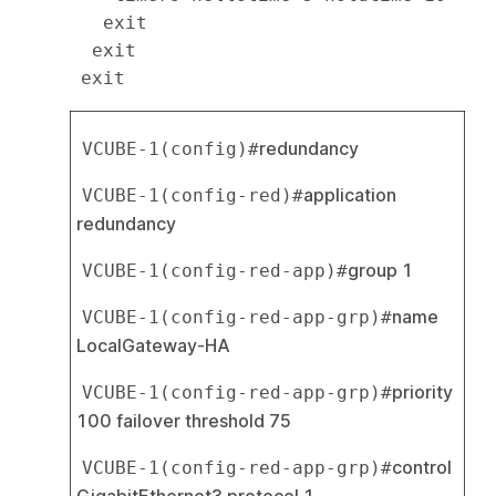
   exit

  exit

redundancy
VCUBE-1(config)#
application 
VCUBE-1(config-red)#
redundancy
group 1
VCUBE-1(config-red-app)#
name 
VCUBE-1(config-red-app-grp)#
LocalGateway-HA
priority 
VCUBE-1(config-red-app-grp)#
100 failover threshold 75
control 
VCUBE-1(config-red-app-grp)#
GigabitEthernet3 protocol 1