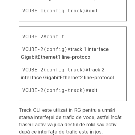
exit
VCUBE-1(config-track)#
VCUBE-2#conf t
track 1 interface 
VCUBE-2(config)#
GigabitEthernet1 line-protocol
track 2 
VCUBE-2(config-track)#
interface GigabitEthernet2 line-protocol
exit
VCUBE-2(config-track)#
Track CLI este utilizat în RG pentru a urmări
starea interfeței de trafic de voce, astfel încât
traseul activ va juca destul de rolul său activ
după ce interfața de trafic este în jos.