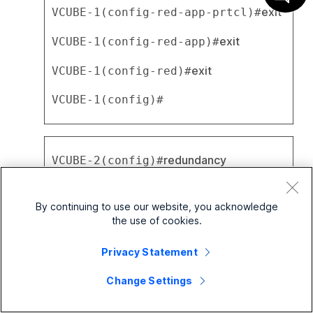
exit
VCUBE-1(config-red-app-prtcl)#
exit
VCUBE-1(config-red-app)#
exit
VCUBE-1(config-red)#
VCUBE-1(config)#
redundancy
VCUBE-2(config)#
application 
VCUBE-2(config-red)#
By continuing to use our website, you acknowledge
redundancy
the use of cookies.
group 1
VCUBE-2(config-red-app)#
Privacy Statement
name 
VCUBE-2(config-red-app-grp)#
Change Settings
LocalGateway-HA