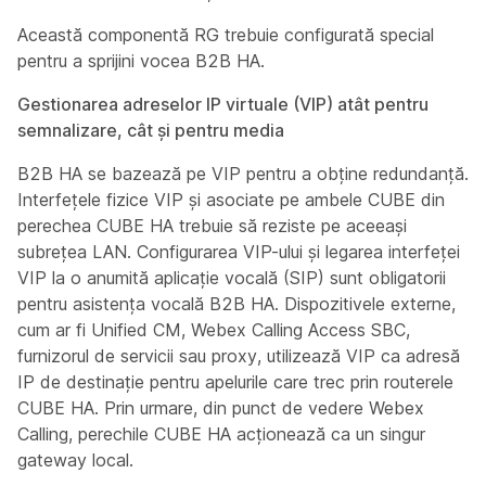
Această componentă RG trebuie configurată special
pentru a sprijini vocea B2B HA.
Gestionarea adreselor IP virtuale (VIP) atât pentru
semnalizare, cât și pentru media
B2B HA se bazează pe VIP pentru a obține redundanță.
Interfețele fizice VIP și asociate pe ambele CUBE din
perechea CUBE HA trebuie să reziste pe aceeași
subrețea LAN. Configurarea VIP-ului și legarea interfeței
VIP la o anumită aplicație vocală (SIP) sunt obligatorii
pentru asistența vocală B2B HA. Dispozitivele externe,
cum ar fi Unified CM, Webex Calling Access SBC,
furnizorul de servicii sau proxy, utilizează VIP ca adresă
IP de destinație pentru apelurile care trec prin routerele
CUBE HA. Prin urmare, din punct de vedere Webex
Calling, perechile CUBE HA acționează ca un singur
gateway local.