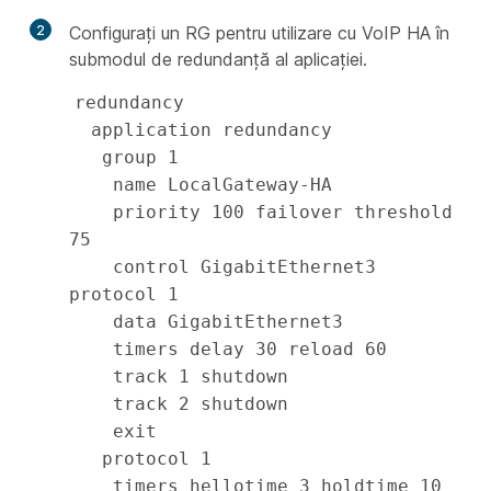
2
Configurați un RG pentru utilizare cu VoIP HA în
submodul de redundanță al aplicației.
redundancy

  application redundancy

   group 1

    name LocalGateway-HA

    priority 100 failover threshold 
75

    control GigabitEthernet3 
protocol 1

    data GigabitEthernet3

    timers delay 30 reload 60

    track 1 shutdown

    track 2 shutdown

    exit

   protocol 1

    timers hellotime 3 holdtime 10
