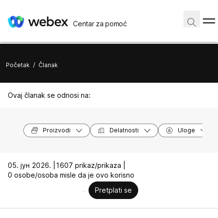
Centar za pomoć
Početak
/
Članak
Ovaj članak se odnosi na:
Proizvodi
Delatnosti
Uloge
05. јун 2026. |
1607 prikaz/prikaza |
0 osobe/osoba misle da je ovo korisno
Pretplati se