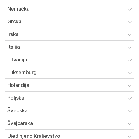
Nemačka
Grčka
Irska
Italija
Litvanija
Luksemburg
Holandija
Poljska
Švedska
Švajcarska
Ujedinjeno Kraljevstvo