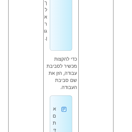
ך
ל
א
ר
גו
ן.
כדי להקצות
מכשיר לסביבת
עבודה, הזן את
שם סביבת
העבודה.
א
ם
ת
זי