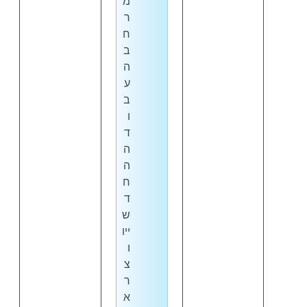
מ
ר
ח
ב
ה
ע
ב
ו
ד
ה
ה
ח
ד
ש
ייו
ו
צ
ר
א