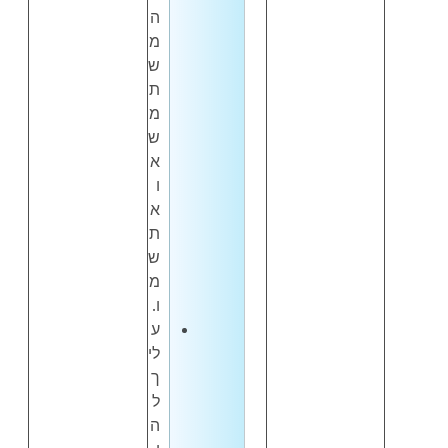
ה
מ
ש
ת
מ
ש
א
ו
א
ת
ש
מ
ו.
ע
לי
ך
ל
ה