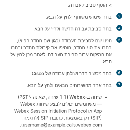
>
הוסף סביבת עבודה
.
3
בחר
שימוש משותף
ולחץ על
הבא
.
4
בחר
סביבת עבודה חדשה
ולחץ על
הבא
.
5
הזינו שם לסביבת העבודה (כגון שם החדר הפיזי),
בחרו את סוג החדר, הוסיפו את קיבולת החדר ובחרו
את המיקום עבור סביבת העבודה. לאחר מכן לחץ על
הבא
.
6
בחר
מכשיר חדר ושולחן עבודה של Cisco
.
7
בחר אחד מהשירותים הבאים ולחץ על
הבא
.
שיחה ב-Webex (1:1 שיחה, שאינה PSTN)
— משתמשים יכולים לבצע שיחות Webex
App או Webex Session Initiation Protocol
(SIP) רק באמצעות כתובת SIP (לדוגמה,
username@example.calls.webex.com).