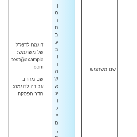
ן
מ
ר
ח
ב
ע
דוגמה לדוא"ל
ב
של משתמש:
ו
test@example
ד
.com
שם משתמש
ה
ש
שם מרחב
א
עבודה לדוגמה:
ינ
חדר הפסקה
ו
ק
יי
ם
,