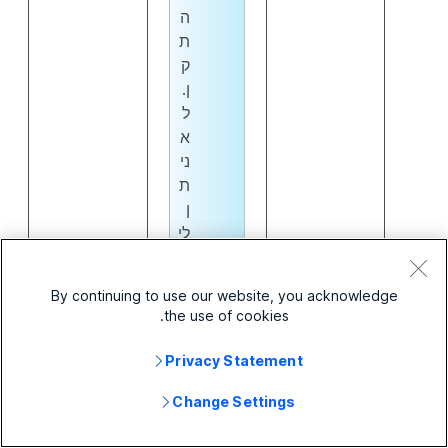
ה
ת
ק
ן.
ל
א
ני
ת
ן
לי
צ
ו
By continuing to use our website, you acknowledge
ר
the use of cookies.
ס
ב
Privacy Statement
י
ב
Change Settings
ת