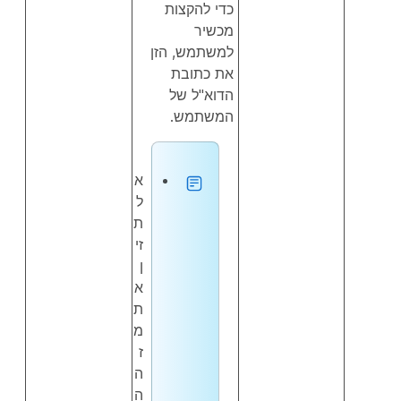
כדי להקצות
מכשיר
למשתמש, הזן
את כתובת
הדוא"ל של
המשתמש.
א
ל
ת
זי
ן
א
ת
מ
ז
ה
ה