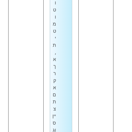
ו
ט
ו
מ
ט
י
ת
,
א
ך
ר
ק
א
ם
ת
צ
יין
ס
וג