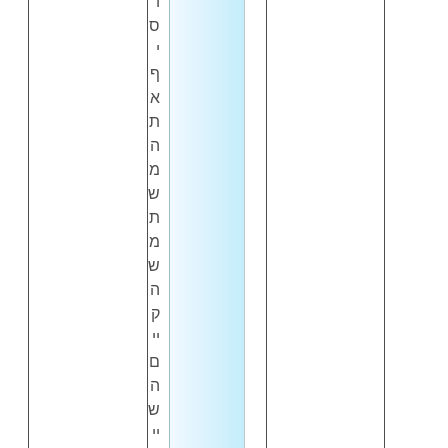
ו
ס
י
ף
א
ת
ה
מ
ש
ת
מ
ש
ה
ק
יי
ם
ה
ש
יי