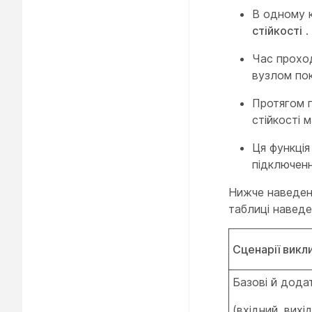
В одному к
стійкості
.
Час проход
вузлом пок
Протягом п
стійкості
Ця функція
підключенн
Нижче наведено
таблиці наведе
Сценарії викл
Базові й дода
(вхідний, вихі