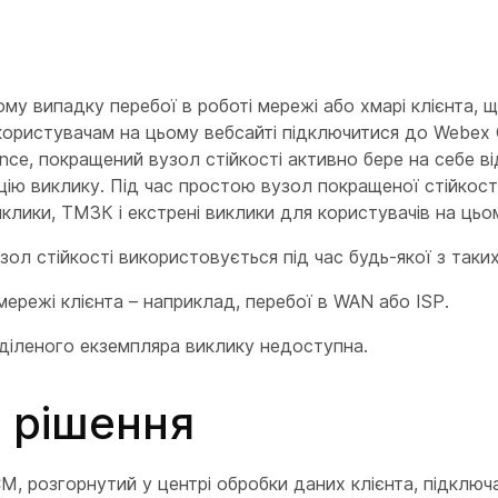
д
му випадку перебої в роботі мережі або хмарі клієнта, 
ристувачам на цьому вебсайті підключитися до Webex C
ance, покращений вузол стійкості активно бере на себе в
ію виклику. Під час простою вузол покращеної стійкост
виклики, ТМЗК і екстрені виклики для користувачів на цьо
ол стійкості використовується під час будь-якої з таких
мережі клієнта – наприклад, перебої в WAN або ISP.
діленого екземпляра виклику недоступна.
 рішення
CM, розгорнутий у центрі обробки даних клієнта, підключ