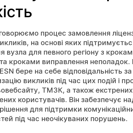
кість
говорюємо процес замовлення ліценз
викликів, на основі яких підтримуєтьс
я вузла для певного регіону з крока
 та кроками виправлення неполадок. 
 ESN бере на себе відповідальність за
ацію викликів під час цих подій і пр
овебсайту, ТМЗК, а також екстрених
ених користувачів. Він забезпечує на
рішення для підтримки комунікаційн
ей під час неочікуваних порушень.