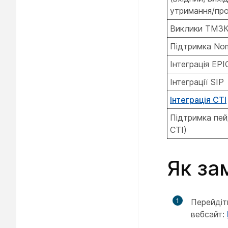
утримання/пр
Виклики ТМЗ
Підтримка No
Інтеграція EP
Інтеграції SIP
Інтеграція CTI
Підтримка пей
CTI)
Як за
1
Перейдіт
вебсайт: