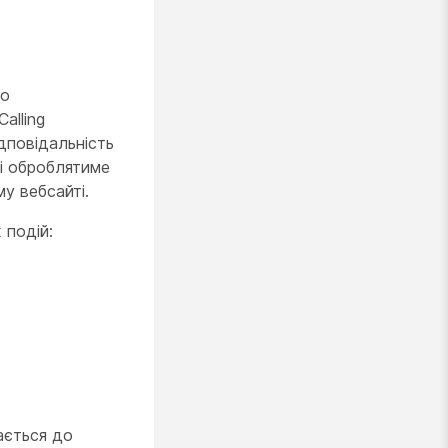
що
alling
ідповідальність
і оброблятиме
му вебсайті.
 подій:
ається до