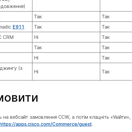
одовження)
К
Так
Так
madic
E911
Так
Так
IC CRM
Ні
Так
Так
Так
Ні
Так
джингу (з
Ні
Так
мовити
ь на вебсайт замовлення CCW, а потім клацніть «Увійти»,
https://apps.cisco.com/Commerce/guest
.