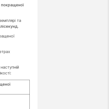
в покращеної
земплярі та
ілісекунд
.
кращеної
етрах
 наступній
кості:
щеної