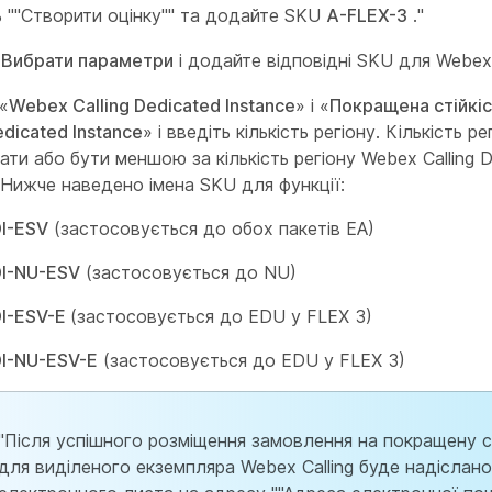
ь ""Створити оцінку"" та додайте SKU
A-FLEX-3
."
ь
Вибрати параметри
і додайте відповідні SKU для Webex C
«
Webex Calling Dedicated Instance
» і «
Покращена стійкі
edicated Instance
» і введіть кількість регіону. Кількість р
ати або бути меншою за кількість регіону Webex Calling 
. Нижче наведено імена SKU для функції:
I-ESV
(застосовується до обох пакетів EA)
I-NU-ESV
(застосовується до NU)
DI-ESV-E
(застосовується до EDU у FLEX 3)
I-NU-ESV-E
(застосовується до EDU у FLEX 3)
"Після успішного розміщення замовлення на покращену ст
для виділеного екземпляра Webex Calling буде надіслано