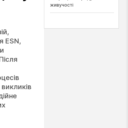
живучості
ій,
я ESN,
ми
Після
оцесів
 викликів
дійне
их