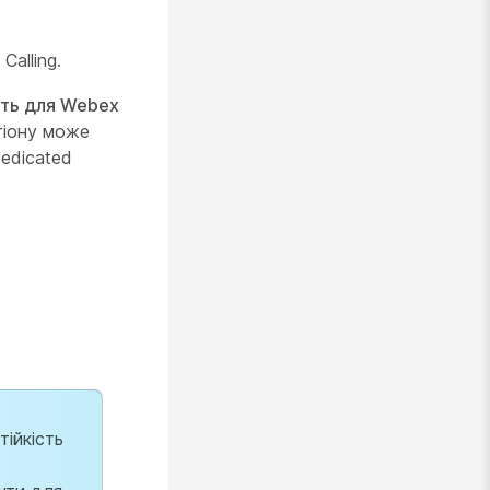
alling.
сть для Webex
егіону може
Dedicated
ійкість