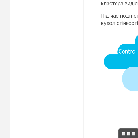
кластера виділ
Під час події с
вузол стійкост