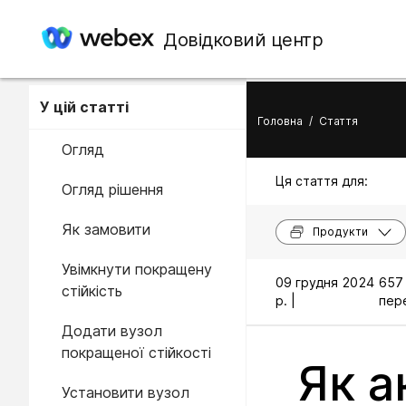
Довідковий центр
У цій статті
Головна
/
Стаття
Огляд
Ця стаття для:
Огляд рішення
Як замовити
Продукти
Увімкнути покращену
09 грудня 2024
657
стійкість
р. |
пере
Додати вузол
покращеної стійкості
Як а
Установити вузол