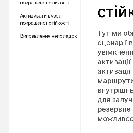
покращеної стійкості
стій
Активувати вузол
покращеної стійкості
Тут ми об
Виправлення неполадок
сценарії 
увімкненн
активації
активації
маршрутиз
внутрішнь
для залуч
резервне 
можливост