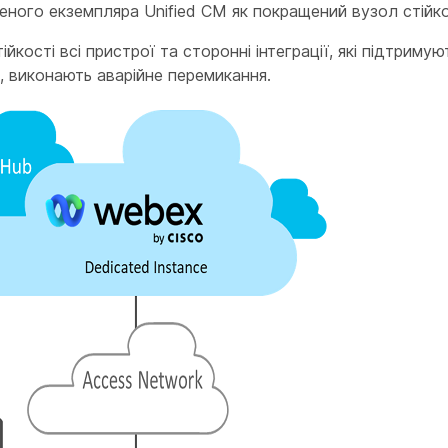
еного екземпляра Unified CM як покращений вузол стійко
тійкості всі пристрої та сторонні інтеграції, які підтрим
і, виконають аварійне перемикання.