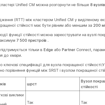
ластері Unified CM можна розгорнути не більше
8 вузлі
ження (RTT) між кластером Unified CM у виділеному ек
ращеної стійкості має бути рівним або меншим за
200 м
одії функції стійкості можна зареєструвати на вузлі по
 максимум
7 500 пристроїв
.
 підтримується тільки в
Edge
або
Partner
Connect, парам
я до хмари.
 ключові специфікації для вузла покращеної стійкості:У
но порівняння функцій між SRST і вузлом покращеної стій
Вузол покра
иків
шрст
стійкості
ткові виклики
Так
Так
дний,