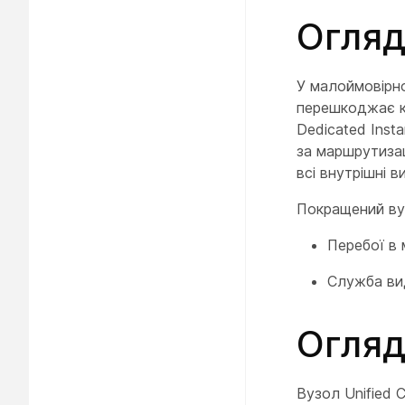
Огля
У малоймовірно
перешкоджає ко
Dedicated Inst
за маршрутизац
всі внутрішні 
Покращений вуз
Перебої в 
Служба ви
Огляд
Вузол Unified 