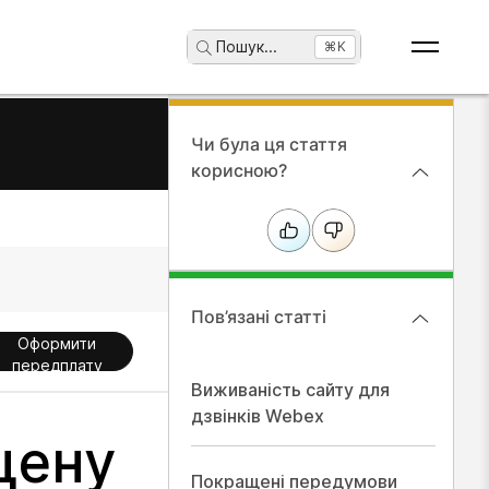
Пошук
...
⌘K
Чи була ця стаття
корисною?
Пов’язані статті
Оформити
передплату
Виживаність сайту для
дзвінків Webex
щену
Покращені передумови