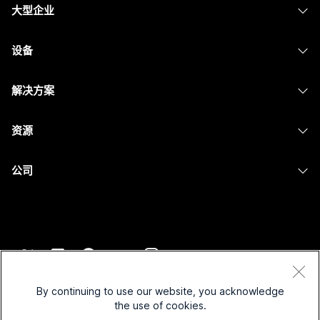
大型企业
Webex 应用程序
Webex Suite
设备
Meetings
Calling
头戴式耳机
Calling
解决方案
Meetings
摄像头
消息传递
教育
消息传递
资源
Desk 系列
屏幕共享
医疗保健
Slido
下载
Room 系列
公司
政府
Webinars
加入测试会议
Board 系列
Cisco
财务
Events
在线课程
Phone 系列
联系技术支持
体育与娱乐
Contact Center
集成
配件
联系销售
一线员工
CPaaS
辅助功能
条款和条件
Webex Blog
非营利组织
安全性
By continuing to use our website, you acknowledge
包容性
隐私权声明
the use of cookies.
Webex 思想领导力
新兴公司
Control Hub
Cookie