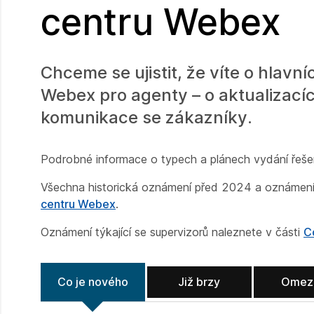
centru Webex
Chceme se ujistit, že víte o hlav
Webex pro agenty – o aktualizací
komunikace se zákazníky.
Podrobné informace o typech a plánech vydání řeše
Všechna historická oznámení před 2024 a oznámení 
centru Webex
.
Oznámení týkající se supervizorů naleznete v části
C
Co je nového
Již brzy
Omez