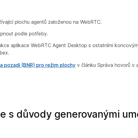
ívající plochu agentů založenou na WebRTC.
pnout podle potřeby.
unkce aplikace WebRTC Agent Desktop s ostatními koncovým
bex.
a pozadí (BNR) pro režim plochy
v článku Správa hovorů v a
áce s důvody generovanými um