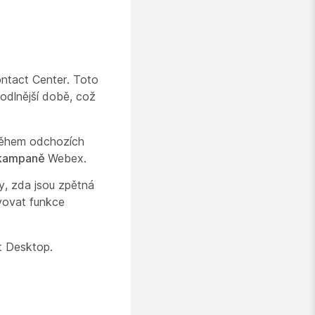
ntact Center. Toto
odlnější době, což
během odchozích
i kampaně
Webex.
y, zda jsou zpětná
vovat funkce
nt Desktop
.