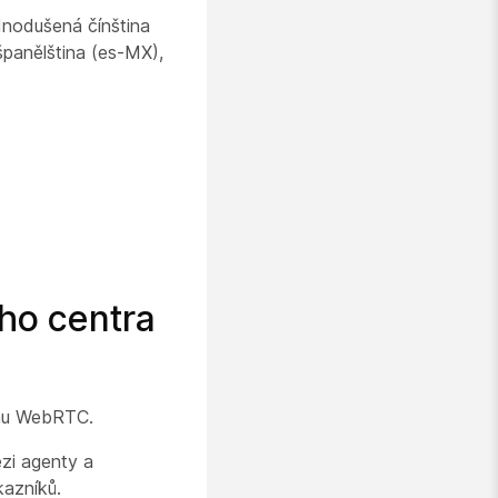
ednodušená čínština
španělština (es-MX),
ho centra
chu WebRTC.
ezi agenty a
kazníků.