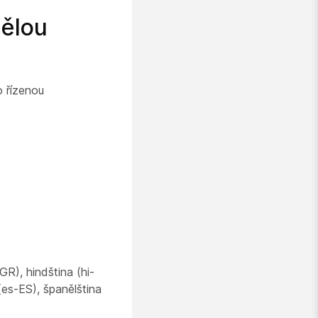
mělou
o řízenou
GR), hindština (hi-
 (es-ES), španělština