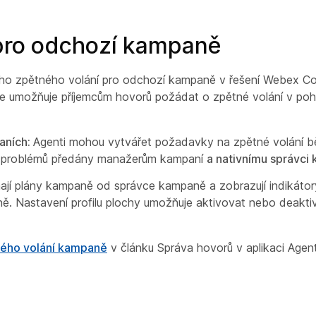
 pro odchozí kampaně
ho zpětného volání pro odchozí kampaně v řešení Webex Co
 že umožňuje příjemcům hovorů požádat o zpětné volání v poh
aních:
Agenti mohou vytvářet požadavky na zpětné volání 
ez problémů předány manažerům kampaní
a nativnímu správc
ímají plány kampaně od správce kampaně a zobrazují indikátor
. Nastavení profilu plochy umožňuje aktivovat nebo deakti
ného volání kampaně
v článku
Správa hovorů v aplikaci Age