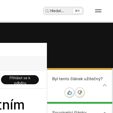
Hledat
...
⌘K
Přihlásit se k
Byl tento článek užitečný?
odběru
tním
Související články