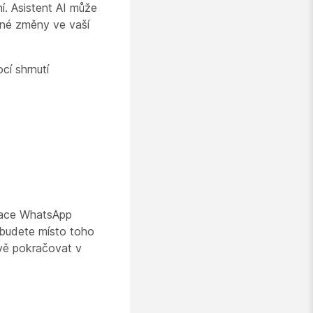
í. Asistent AI může
dné změny ve vaší
cí shrnutí
rzace WhatsApp
 budete místo toho
vě pokračovat v