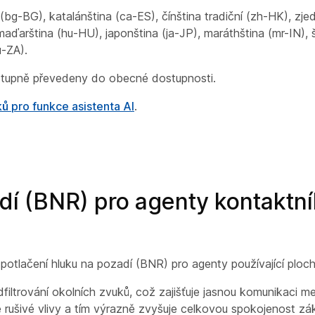
a (bg-BG), katalánština (ca-ES), čínština tradiční (zh-HK), zj
maďarština (hu-HU), japonština (ja-JP), maráthština (mr-IN), 
u-ZA).
ostupně převedeny do obecné dostupnosti.
ů pro funkce asistenta AI
.
í (BNR) pro agenty kontaktní
potlačení hluku na pozadí (BNR) pro agenty používající plo
iltrování okolních zvuků, což zajišťuje jasnou komunikaci m
je rušivé vlivy a tím výrazně zvyšuje celkovou spokojenost zá