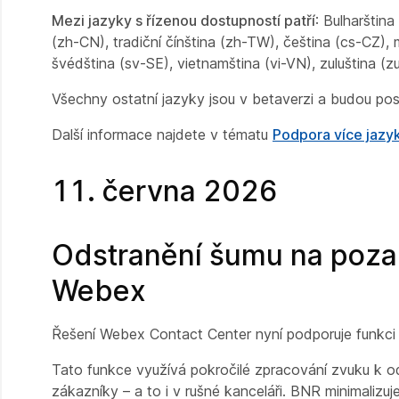
Mezi jazyky s řízenou dostupností patří
: Bulharštin
(zh-CN), tradiční čínština (zh-TW), čeština (cs-CZ), 
švédština (sv-SE), vietnamština (vi-VN), zuluština (z
Všechny ostatní jazyky jsou v betaverzi a budou p
Další informace najdete v tématu
Podpora více jazyk
11. června 2026
Odstranění šumu na pozad
Webex
Řešení Webex Contact Center nyní podporuje funkci 
Tato funkce využívá pokročilé zpracování zvuku k odf
zákazníky – a to i v rušné kanceláři. BNR minimalizu