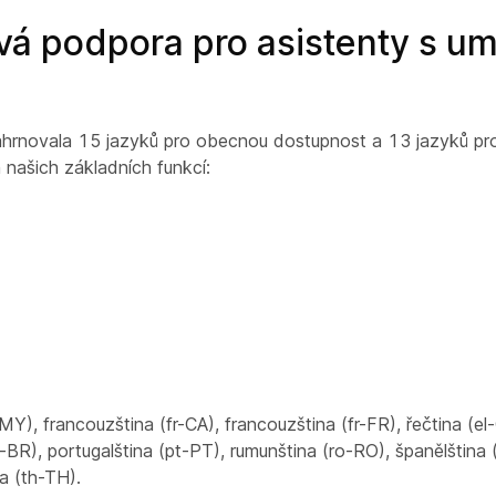
ová podpora pro asistenty s u
zahrnovala 15 jazyků pro obecnou dostupnost a 13 jazyků pr
 našich základních funkcí:
Y), francouzština (fr-CA), francouzština (fr-FR), řečtina (el-
 (pt-BR), portugalština (pt-PT), rumunština (ro-RO), španělština
na (th-TH).