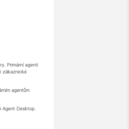
y. Primární agenti
né zákaznické
márním agentům
ci Agent Desktop
.