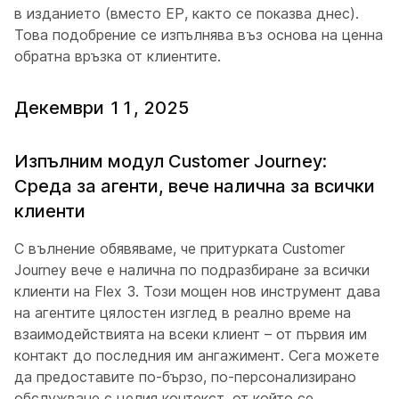
в изданието (вместо EP, както се показва днес).
Това подобрение се изпълнява въз основа на ценна
обратна връзка от клиентите.
Декември 11, 2025
Изпълним модул Customer Journey:
Среда за агенти, вече налична за всички
клиенти
С вълнение обявяваме, че притурката Customer
Journey вече е налична по подразбиране за всички
клиенти на Flex 3. Този мощен нов инструмент дава
на агентите цялостен изглед в реално време на
взаимодействията на всеки клиент – от първия им
контакт до последния им ангажимент. Сега можете
да предоставите по-бързо, по-персонализирано
обслужване с целия контекст, от който се