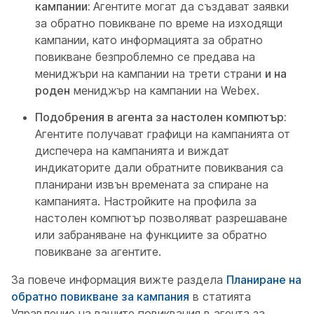
кампании:
Агентите могат да създават заявки
за обратно повикване по време на изходящи
кампании, като информацията за обратно
повикване безпроблемно се предава на
мениджъри на кампании на трети страни
и на
роден
мениджър на кампании на Webex.
Подобрения в агента за настолен компютър:
Агентите получават графици на кампанията от
диспечера на кампанията и виждат
индикаторите дали обратните повиквания са
планирани извън времената за спиране на
кампанията. Настройките на профила за
настолен компютър позволяват разрешаване
или забраняване на функциите за обратно
повикване за агентите.
За повече информация вижте раздела
Планиране на
обратно повикване за кампания
в статията
Управление на вашите повиквания в агента за