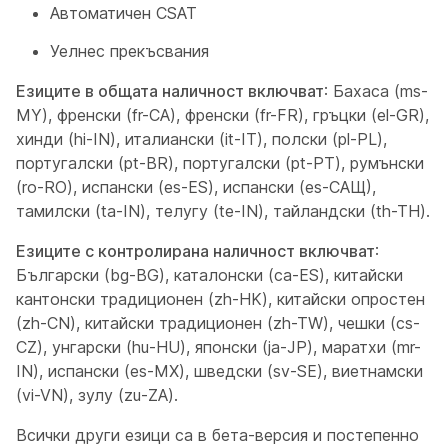
Автоматичен CSAT
Уелнес прекъсвания
Езиците в общата наличност включват
: Бахаса (ms-
MY), френски (fr-CA), френски (fr-FR), гръцки (el-GR),
хинди (hi-IN), италиански (it-IT), полски (pl-PL),
португалски (pt-BR), португалски (pt-PT), румънски
(ro-RO), испански (es-ES), испански (es-САЩ),
тамилски (ta-IN), телугу (te-IN), тайландски (th-TH).
Езиците с контролирана наличност включват
:
Български (bg-BG), каталонски (ca-ES), китайски
кантонски традиционен (zh-HK), китайски опростен
(zh-CN), китайски традиционен (zh-TW), чешки (cs-
CZ), унгарски (hu-HU), японски (ja-JP), маратхи (mr-
IN), испански (es-MX), шведски (sv-SE), виетнамски
(vi-VN), зулу (zu-ZA).
Всички други езици са в бета-версия и постепенно