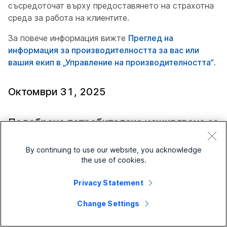
съсредоточат върху предоставянето на страхотна
среда за работа на клиентите.
За повече информация вижте
Преглед на
информация за производителността за вас или
вашия екип в „Управление на производителността“
.
Октомври 31, 2025
Подобрено потребителско изживяване за
избор на консултация и прехвърляне и
падащо меню в агента за настолен
By continuing to use our website, you acknowledge
the use of cookies.
компютър
Privacy Statement
С вълнение ви представяме подобрения в модалите
за консултации и прехвърляне в Agent Desktop за
Change Settings
по-чист, по-последователен и ефективен работен
процес. Също така подобрихме