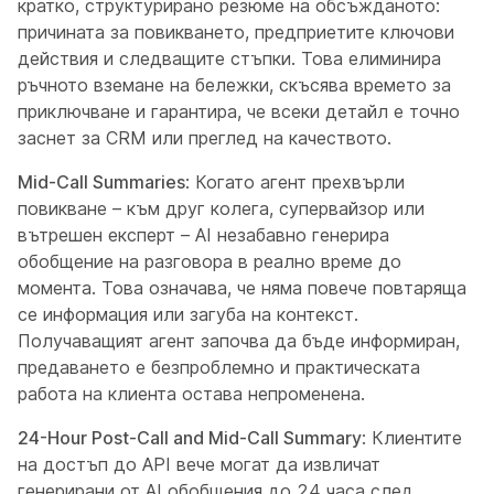
кратко, структурирано резюме на обсъжданото:
причината за повикването, предприетите ключови
действия и следващите стъпки. Това елиминира
ръчното вземане на бележки, скъсява времето за
приключване и гарантира, че всеки детайл е точно
заснет за CRM или преглед на качеството.
Mid-Call Summaries
: Когато агент прехвърли
повикване – към друг колега, супервайзор или
вътрешен експерт – AI незабавно генерира
обобщение на разговора в реално време до
момента. Това означава, че няма повече повтаряща
се информация или загуба на контекст.
Получаващият агент започва да бъде информиран,
предаването е безпроблемно и практическата
работа на клиента остава непроменена.
24-Hour Post-Call and Mid-Call Summary
: Клиентите
на достъп до API вече могат да извличат
генерирани от AI обобщения до 24 часа след