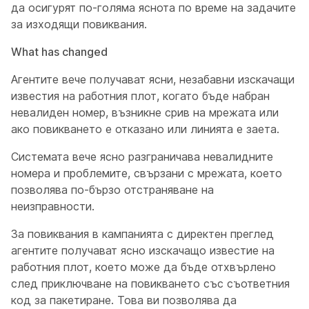
да осигурят по-голяма яснота по време на задачите
за изходящи повиквания.
What has changed
Агентите вече получават ясни, незабавни изскачащи
известия на работния плот, когато бъде набран
невалиден номер, възникне срив на мрежата или
ако повикването е отказано или линията е заета.
Системата вече ясно разграничава невалидните
номера и проблемите, свързани с мрежата, което
позволява по-бързо отстраняване на
неизправности.
За повиквания в кампанията с директен преглед
агентите получават ясно изскачащо известие на
работния плот, което може да бъде отхвърлено
след приключване на повикването със съответния
код за пакетиране. Това ви позволява да