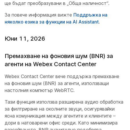
ще бъдат преобразувани в „Обща наличност“.
За повече информация вижте
Поддръжка на
няколко езика за функции на AI Assistant
.
Юни 11, 2026
Премахване на фоновия шум (BNR) за
агенти на Webex Contact Center
Webex Contact Center вече поддържа премахване
на фоновия шум (BNR) за агенти, използващи
настолния компютър WebRTC.
Тази функция използва разширена аудио обработка
за филтриране на околните звуци, осигурявайки
ясна комуникация между агентите и клиентите –
дори в натоварени офис среди. Като минимизира
разсейването, BNR значително подобрява