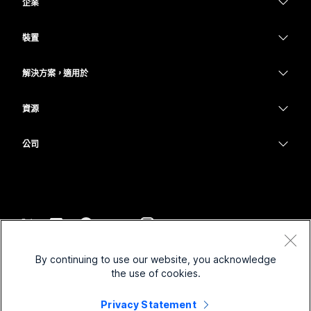
企業
Webex 應用程式
Webex Suite
裝置
Meetings
Calling
耳機
Calling
解決方案，適用於
Meetings
攝影機
教育
Messaging
Messaging
資源
Desk 系列
醫療保健
螢幕共用
下載
Slido
Room 系列
公司
政府
加入測驗會議
Webinars
Cisco
Board 系列
財務
線上課程
Events
聯絡技術支援
電話系列
運動與娛樂
整合
Contact Center
聯絡銷售人員
配件
前線
協助工具
CPaaS
條款和條件
Webex 部落格
By continuing to use our website, you acknowledge
非營利
隱私權聲明
包容性
安全性
the use of cookies.
Webex 思想領導力
Cookie
啟動
即時和隨選網路研討會
Control Hub
Privacy Statement
Webex Merch Store
商標