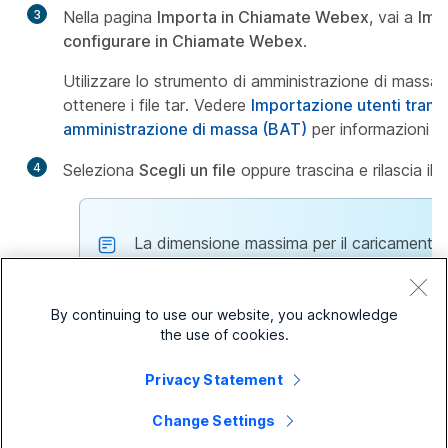
3
Nella pagina
Importa in Chiamate Webex
, vai a
Imp
configurare in Chiamate Webex
.
Utilizzare lo strumento di amministrazione di massa
ottenere i file tar. Vedere
Importazione utenti trami
amministrazione di massa (BAT)
per informazioni de
4
Seleziona
Scegli un file
oppure trascina e rilascia il 
La dimensione massima per il caricamento
By continuing to use our website, you acknowledge
Se desideri annullare o sostituire il file Un
the use of cookies.
clic su
Annulla
per annullare l'importazione 
Privacy Statement
su
Sostituisci
per sostituire il file Unified
Change Settings