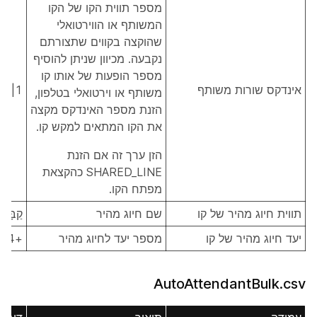
מספר תווית הקו של הקו
המשותף או הווירטואלי
שהוקצה בקווים שתצורתם
נקבעה. מכיוון שניתן להוסיף
מספר הופעות של אותו קו
אינדקס שורות משותף
1|2|3
משותף או וירטואלי בטלפון,
הזנת מספר האינדקס מקצה
את הקו המתאים למקש קו.
הזן ערך זה אם הזנת
SHARED_LINE כהקצאת
מפתח הקו.
תווית חיוג מהיר של קו
שם חיוג מהיר
קַבָּלָ
יעד חיוג מהיר של קו
מספר יעד לחיוג מהיר
+12225554444
AutoAttendantBulk.csv