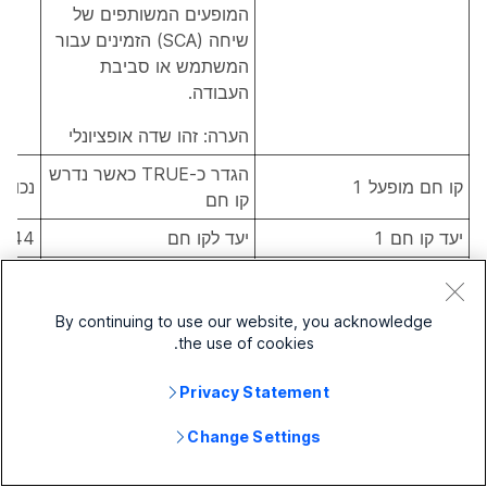
המופעים המשותפים של
שיחה (SCA) הזמינים עבור
המשתמש או סביבת
העבודה.
הערה: זהו שדה אופציונלי
הגדר כ-TRUE כאשר נדרש
קו חם מופעל 1
נכון|ל
קו חם
יעד קו חם 1
יעד לקו חם
444
דחיסת פקס T38 מופעלת
כדי להפעיל דחיסת פקס
נכון|ל
1
T38 בהתקני ATA
By continuing to use our website, you acknowledge
כאשר מוגדר כ-TRUE, ניתן
the use of cookies.
אפשר דחיית שיחה 1
נכון|ל
לדחות שיחה נכנסת.
Privacy Statement
CallParkExtensionBulk.csv
Change Settings