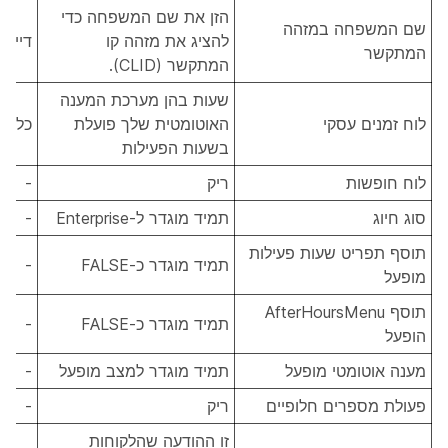
הזן את שם המשפחה כדי
שם המשפחה במזהה
להציג את מזהה קו
דייל 1
המתקשר
המתקשר (CLID).
שעות בהן מערכת המענה
לוח זמנים עסקי
האוטומטית שלך פועלת
כל ה
בשעות הפעילות
לוח חופשות
ריק
-
סוג חיוג
תמיד מוגדר ל-Enterprise
-
תוסף תפריט שעות פעילות
תמיד מוגדר כ-FALSE
-
מופעל
תוסף AfterHoursMenu
תמיד מוגדר כ-FALSE
-
הופעל
מענה אוטומטי מופעל
תמיד מוגדר למצב מופעל
-
פעולת מספרים חלופיים
ריק
-
זו ההודעה שהלקוחות