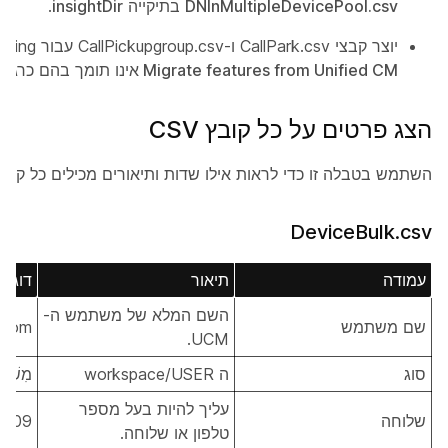
DNInMultipleDevicePool.csv
בתיקייה
insightDir
.
יוצר קבצי CallPark.csv ו-CallPickupgroup.csv עבור Webex Calling, שכלי
Migrate features from Unified CM
אינו תומך בהם כרגע.
הצג פרטים על כל קובץ CSV
השתמש בטבלה זו כדי לראות אילו שדות ותיאורים מכילים כל קובץ CSV
DeviceBulk.csv
עמודה
תיאור
דוגמ
השם המלא של משתמש ה-
שם משתמש
.com
UCM.
סוג
ה workspace/USER
מִשׁתַ
עליך להיות בעל מספר
שלוחה
3409
טלפון או שלוחה.