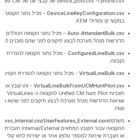
phone.csv ו- device_pool.csv של קבצי tar של Unified CM שיובאו.
DeviceLineKeyConfiguration.csv
– מכיל נתוני הקצאה ל
במקשי קו ומודולי KEM.
Auto-AttendantBulk.csv
– מכיל נתוני הקצאה הכוללים שג
הדורשות מנהל מערכת לבצע תיקונים לפני שהם מוכנים להע
ConfiguredLineBulk.csv
- מכיל נתוני הקצאה להגדרת הק
נקבעה.
VirtualLineBulk.csv
- מכיל נתוני הקצאה להגדרת הקווים הו
VirtualLineBulkFromUCMHuntPilot.csv
- זהו קובץ אופצ
תוכניות lot
Hub.
משתמשFeatures_
Internal.csv/UserFeatures_External.csv
ההקצאה עבור הקובץ המתאי
או העברת שיחות למספר טלפון אחר או ישירות לתא קולי ע