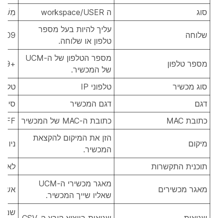
סוג
ה workspace/USER
מִשׁתַ
עליך להיות בעל מספר
שלוחה
3409
טלפון או שלוחה.
מספר הטלפון של ה-UCM
מספר טלפון
+12225553409
של המכשיר.
סוג מכשיר
טלפוני IP
טלפון P
דגם
דגם המכשיר
סיסקו 65
כתובת MAC
כתובת ה-MAC של המכשיר
EFF
הזן את המיקום להקצאת
מיקום
ניו יו
המכשיר.
תוכנית התקשרות
לא נכ
מאגר מכשירי ה-UCM
מאגר מכשירים
אשווי
שאליו שייך המכשיר.
שם ה