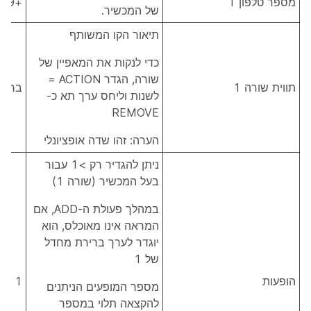
מספר טלפון 1
+12225553409
של המכשיר.
תיאור הקו המשותף
כדי לנקות את המאפיין של
שורה, הגדר ACTION =
תווית שורה 1
בריר
לשנות וליחס ערך תא כ-
REMOVE
הערה: זהו שדה אופציונלי
ניתן להגדיר רק >1 עבור
בעל המכשיר (שורה 1)
במהלך פעולת ה-ADD, אם
המראה אינו מאוכלס, הוא
יוגדר לערך ברירת מחדל
של 1
הופעות
1
מספר המופעים הניתנים
להקצאה תלוי במספר