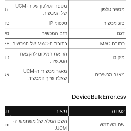
מספר הטלפון של ה-UCM
מספר טלפון
+12225553409
של המכשיר.
סוג מכשיר
טלפוני IP
טלפון P
דגם
דגם המכשיר
סיסקו 65
כתובת MAC
כתובת ה-MAC של המכשיר
EFF
הזן את המיקום להקצאת
מיקום
ניו יו
המכשיר.
מאגר מכשירי ה-UCM
מאגר מכשירים
אשווי
שאליו שייך המכשיר.
DeviceBulkError.csv
עמודה
תיאור
דוגמ
השם המלא של משתמש ה-
שם משתמש
.com
UCM.