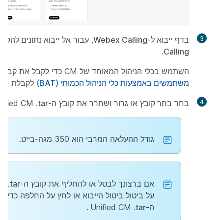
3
בדף
ייבוא ל-Webex Calling
, עבור אל
.
Calling
השתמש בכלי הניהול המאוחד של CM כדי לקבל את קבצי ה-tar. ראה
משתמשים באמצעות כלי הניהול הכמותי (BAT)
לקבלת מיד
4
בחר
בחר קובץ
או גרור ושחרר את קובץ ה-Unified CM
.tar
גודל ההעלאה המרבי הוא 350 מגה-בייט.
אם ברצונך לבטל או להחליף את קובץ ה-Unified CM
.tar
על
ביטול
ביטול הייבוא או לחץ על
החלפה
כדי לה
ה-Unified CM
.tar
.