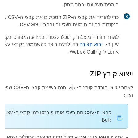
הימנית העליונה ובחר
מחק
.
8
כדי להוריד את קבצי ה-ZIP המכילים את קבצי ה-CSV שנוצרו, לחצו על
הנקודות
בפינה הימנית העליונה ובחרו
ייצוא CSV
.
לאחר הורדה מוצלחת, תוכלו לצפות במידע המפורט בקבצי ה-V
עיין ב-
ייבוא תצורה
כ
אותם ל-Webex Calling.
ייצוא קובץ ZIP
הזה:
Bulk.
CallQueueBulk.csv
- מכיל נתוני הקצאה הכוללים שגיאות 