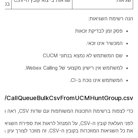
שגיאות
שגיאות בייצוא קובץ ה-CSV
בנתוני 
הנה רשימת השגיאות:
פסק זמן לבדיקת זכאות
המכשיר אינו זכאי.
שם המשתמש לא נמצא בנתוני CUCM
למשתמש אין רישיון מקצועי של Webex Calling.
המשתמש אינו נוכח ב-CI.
csv/CallQueueBulkCsvFromUCMHuntGroup.csv
כדי לצפות ברשימת התכונות המשותפות עם שדות CSV, ראה
הכן 
לפני העלאת קובץ ה-CSV, על המנהל לראות את ספירת ה
את כל השגיאות המוזכרות בקובץ ה-CSV. זה מוזכר לצורך עיון בלבד.