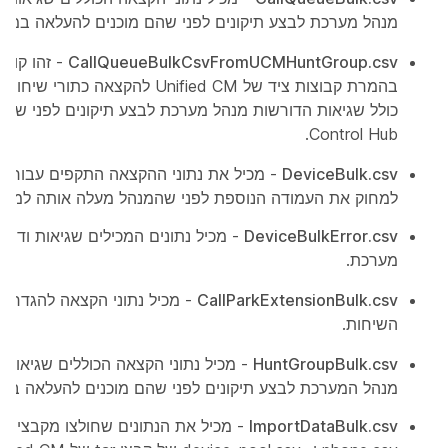
מנהל מערכת לבצע תיקונים לפני שהם מוכנים להעלאה במרכ
CallQueueBulkCsvFromUCMHuntGroup.csv
- זהו קובץ
בהמרת קבוצות ציד של Unified CM להקצאה 
כולל שגיאות הדורשות מנהל מערכת לבצע תיקונים לפני שהוא
Control Hub.
DeviceBulk.csv
- מכיל את נתוני ההקצאה התקפים עבור ה
למחוק את העמודה הנוספת לפני שהמנהל מעלה אותה למרכ
DeviceBulkError.csv
- מכיל נתונים המכילים שגיאות ודור
מערכת.
CallParkExtensionBulk.csv
- מכיל נתוני הקצאה להגדרת 
השיחות.
HuntGroupBulk.csv
- מכיל נתוני הקצאה הכוללים שגיאות 
מנהל המערכת לבצע תיקונים לפני שהם מוכנים להעלאה במ
ImportDataBulk.csv
- מכיל