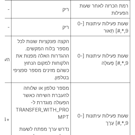
רמת הכרזה לאחר שעות
ריק
-
הפעילות
שעות פעילות עיתונות [0-
ריק
-
9,*,#] תֵאוּר
הקצה פונקציות שונות לכל
מספר בלוח המקשים.
שעות פעילות עיתונות [0-
ההגדרות האלה מפנות את
העברה_
9,*,#] פְּעוּלָה
הלקוחות למקום הנחוץ
כשהם מזינים מספר ספציפי
בטלפון.
מספר טלפון או שלוחה
להעברת השיחה כאשר
הפעולה מוגדרת ל-
TRANSFER_WITH_PRO
שעות פעילות עיתונות [0-
MPT
+12225554444
9,*,#] עֵרֶך
נדרש ערך מפתח לשעות