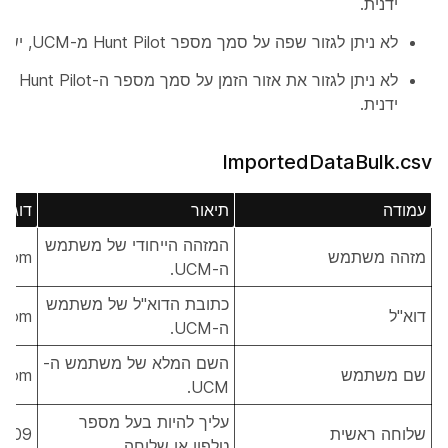
ידנית.
לא ניתן לגזור שפה על סמך מספר Hunt Pilot מ-UCM, יש לעדכן אותה ידנית.
ידנית.
ImportedDataBulk.csv
עמודה
תיאור
דוגמ
המזהה הייחודי של משתמש
מזהה משתמש
.com
ה-UCM.
כתובת הדוא"ל של משתמש
דוא"ל
.com
ה-UCM.
השם המלא של משתמש ה-
שם משתמש
.com
UCM.
עליך להיות בעל מספר
שלוחה ראשית
3409
טלפון או שלוחה.