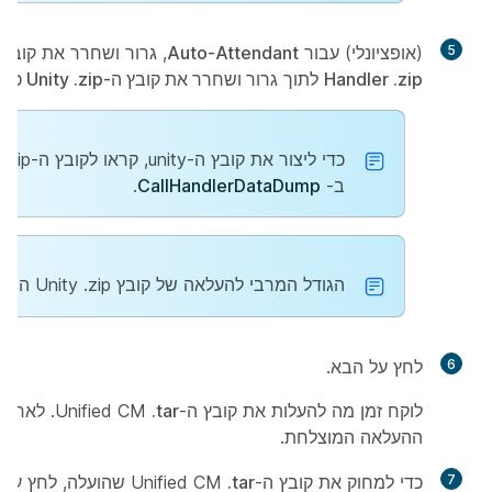
5
(אופציונלי) עבור
Auto-Attendant
, גרור ושחרר את קובץ
Handler .zip
לתוך
גרור ושחרר את קובץ ה-Unity .zip כאן
ב-
CallHandlerDataDump
.
הגודל המרבי להעלאה של קובץ Unity .zip הוא 2GB.
6
לחץ על
הבא
.
לוקח זמן מה להעלות את קובץ ה-Unified CM
.tar
. לאחר 
ההעלאה המוצלחת.
7
כדי למחוק את קובץ ה-Unified CM
.tar
שהועלה, לחץ על 