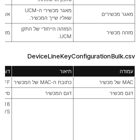
מאגר מכשירי ה-UCM
מאגר מכשירים
אשווי
שאליו שייך המכשיר.
המזהה הייחודי של התקן
מזהה מכשיר
מזהה 
UCM.
DeviceLineKeyConfigurationBulk.csv
עמודה
תיאור
דוגמ
MAC של מכשיר
כתובת ה-MAC של המכשיר
EFF
דגם מכשיר
דגם המכשיר
סיסקו 65
M_18
KEYS