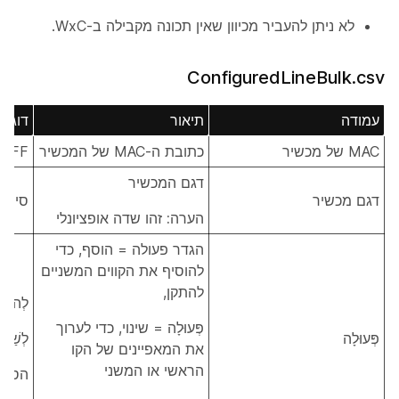
לא ניתן להעביר מכיוון שאין תכונה מקבילה ב-WxC.
ConfiguredLineBulk.csv
עמודה
תיאור
דוגמ
MAC של מכשיר
כתובת ה-MAC של המכשיר
EFF
דגם המכשיר
דגם מכשיר
סיסקו 65
הערה:
זהו שדה אופציונלי
הגדר פעולה = הוסף, כדי
להוסיף את הקווים המשניים
להתקן,
לְהוֹסִ
פְּעוּלָה = שינוי, כדי לערוך
פְּעוּלָה
לְשַׁנוֹ
את המאפיינים של הקו
הראשי או המשני
הסר