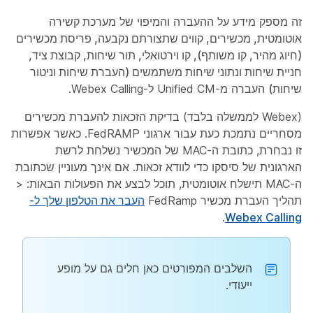
זה מספק מידע על ההעברה והמיפוי של
מערכת קשירה
אוטומטית, מכשירים, קווים שתצורתם נקבעה, פריסת מכשירים
(חיוג מהיר, קו משותף), קו וירטואלי, תור שיחות, קבוצת ציד,
חניית שיחות ונתוני שיחות משתמשים (העברת שיחות וניטור
שיחות)
העברה מ-Unified CM ל-Webex Calling.
(Webex לממשלה בלבד) בדיקת הזכאות להעברת מכשירים
מסחריים נתמכת כעת עבור ארגוני FedRAMP. כאשר אפשרות
זו נבחרת, כתובת ה-MAC של המכשיר נשלחת לרשת
הארגונית של סיסקו כדי לוודא זכאות. אם אינך מעוניין שכתובת
ה-MAC תישלח אוטומטית, תוכל לבצע את הפעולות הבאות: <
תהליך העברת מכשיר FedRamp
העבר את הטלפון שלך ל-
.
Webex Calling
השלבים המפורטים כאן חלים גם על מופע
ייעודי.