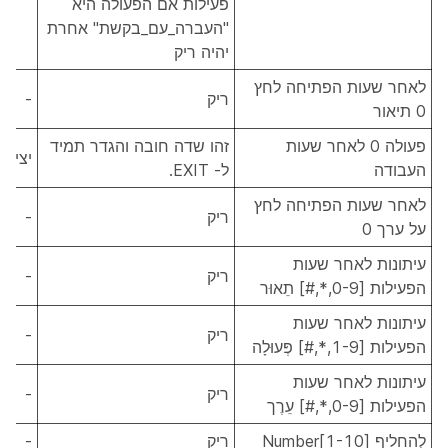
פעילות אם הפעולה היא
"העברה_עם_בקשת" אחרת
יהיה ריק
לאחר שעות הפתיחה לחץ
ריק
-
0 תיאור
פעולה 0 לאחר שעות
זהו שדה חובה והגדר תמיד
יציאה
העבודה
ל- EXIT.
לאחר שעות הפתיחה לחץ
ריק
-
על ערך 0
עיתונות לאחר שעות
ריק
-
הפעילות [0-9,*,#] תֵאוּר
עיתונות לאחר שעות
ריק
-
הפעילות [1-9,*,#] פְּעוּלָה
עיתונות לאחר שעות
ריק
-
הפעילות [0-9,*,#] עֵרֶך
לְהַחלִיף Number[1-10]
ריק
-