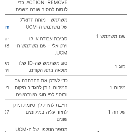
ACTION=REMOVE, כדי
לנסות להסיר שורה משנית.
משתמש - מזהה הדוא"ל
של משתמש ה-UCM.
.com
שם משתמש 1
סביבת עבודה או קו
dca-
וירטואלי – שם משתמש ה-
72d8
UCM.
סוג משתמש שה-ID שלו
משתמ
סוג 1
מולאה בתא הקודם.
וירטו
כדי לעדכן את ההרחבה עם
מיקום 1
המיקום. ניתן להגדיר מיקום
ריצ'ר
ותוסף לפי סוגי משתמשים
חייבת להיות לך סיומת וניתן
שלוחה 1
לחזור עליה במיקומים
0007
שונים.
מספר הטלפון של ה-UCM