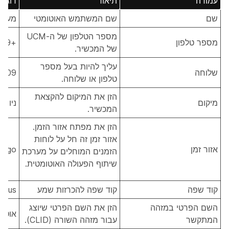
עמודה
תיאור
דוגמ
שם
שם המשתמש האוטומטי
מערכת
מספר הטלפון של ה-UCM
מספר טלפון
+12225553409
של המכשיר.
עליך להיות בעל מספר
שלוחה
3409
טלפון או שלוחה.
הזן את המיקום להקצאת
מיקום
ניו יו
המכשיר.
הזן את מפתח אזור הזמן.
אזור זמן זה חל על לוחות
אזור זמן
cago
הזמנים המוחלים על מערכת
שיתוף הפעולה האוטומטית.
קוד שפה
קוד שפה להכרזות שמע
n-us
השם הפרטי במזהה
הזן את השם הפרטי שיוצג
אוטומ
המתקשר
עבור מזהה השורה (CLID).