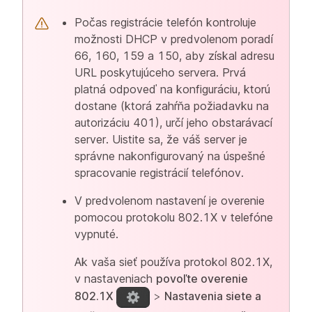
Počas registrácie telefón kontroluje
možnosti DHCP v predvolenom poradí
66, 160, 159 a 150, aby získal adresu
URL poskytujúceho servera. Prvá
platná odpoveď na konfiguráciu, ktorú
dostane (ktorá zahŕňa požiadavku na
autorizáciu 401), určí jeho obstarávací
server. Uistite sa, že váš server je
správne nakonfigurovaný na úspešné
spracovanie registrácií telefónov.
V predvolenom nastavení je overenie
pomocou protokolu 802.1X v telefóne
vypnuté.
Ak vaša sieť používa protokol 802.1X,
v nastaveniach
povoľte overenie
802.1X
>
Nastavenia siete a