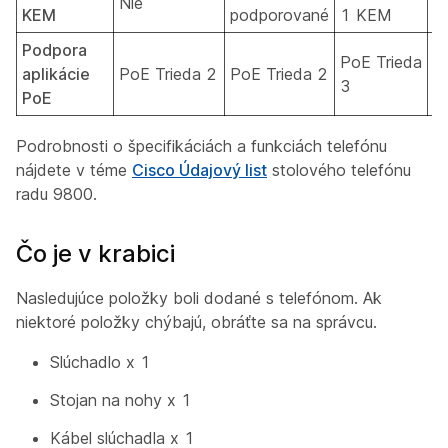
Nie
KEM
podporované
1 KEM
3
Podpora
PoE Trieda
P
aplikácie
PoE Trieda 2
PoE Trieda 2
3
3
PoE
Podrobnosti o špecifikáciách a funkciách telefónu
nájdete v téme
Cisco Údajový list
stolového telefónu
radu 9800.
Čo je v krabici
Nasledujúce položky boli dodané s telefónom. Ak
niektoré položky chýbajú, obráťte sa na správcu.
Slúchadlo x 1
Stojan na nohy x 1
Kábel slúchadla x 1