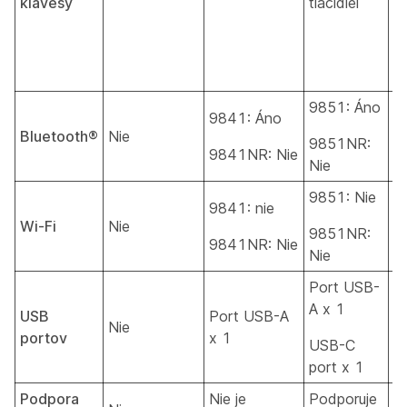
klávesy
tlačidiel
tl
9851: Áno
9
9841: Áno
Bluetooth®
Nie
9851NR:
9
9841NR: Nie
Nie
N
9851: Nie
9
9841: nie
Wi-Fi
Nie
9851NR:
9
9841NR: Nie
Nie
N
Port USB-
P
A x 1
A
USB
Port USB-A
Nie
portov
x 1
USB-C
U
port x 1
p
Podpora
Nie je
Podporuje
P