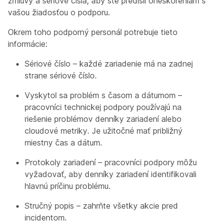
zmluvy a sériové čísla, aby ste predišli oneskoreniam s
vašou žiadosťou o podporu.
Okrem toho podporný personál potrebuje tieto
informácie:
Sériové číslo – každé zariadenie má na zadnej
strane sériové číslo.
Vyskytol sa problém s časom a dátumom –
pracovníci technickej podpory používajú na
riešenie problémov denníky zariadení alebo
cloudové metriky. Je užitočné mať približný
miestny čas a dátum.
Protokoly zariadení – pracovníci podpory môžu
vyžadovať, aby denníky zariadení identifikovali
hlavnú príčinu problému.
Stručný popis – zahrňte všetky akcie pred
incidentom.