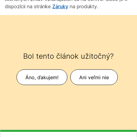
dispozícii na stránke
Záruky
na produkty.
Bol tento článok užitočný?
Áno, ďakujem!
Ani veľmi nie