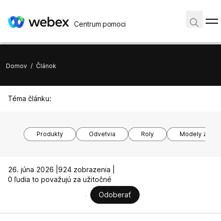
Centrum pomoci
Domov
/
Článok
Téma článku:
Produkty
Odvetvia
Roly
Modely zariad
26. júna 2026 |
924 zobrazenia |
0 ľudia to považujú za užitočné
Odoberať