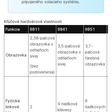
pripojeného volacieho systému.
Kľúčové hardvérové vlastnosti
Funkcie
9811
9841
9851
9
2,58-palcová
obrazovka v
3,5-palcová
3,7-
odtieňoch
obrazovka v
palcová
5
Obrazovka
sivej
odtieňoch
farebná
di
sivej
obrazovka
(bez
podsvietenia)
Fyzické
6
1
4 riadkové
linkové
2
riadkových
r
klávesy