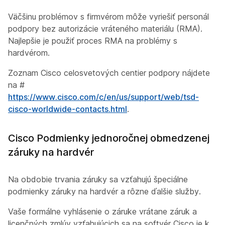
Väčšinu problémov s firmvérom môže vyriešiť personál
podpory bez autorizácie vráteného materiálu (RMA).
Najlepšie je použiť proces RMA na problémy s
hardvérom.
Zoznam Cisco celosvetových centier podpory nájdete
na #
https://www.cisco.com/c/en/us/support/web/tsd-
cisco-worldwide-contacts.html
.
Cisco Podmienky jednoročnej obmedzenej
záruky na hardvér
Na obdobie trvania záruky sa vzťahujú špeciálne
podmienky záruky na hardvér a rôzne ďalšie služby.
Vaše formálne vyhlásenie o záruke vrátane záruk a
licenčných zmlúv vzťahujúcich sa na softvér Cisco je k