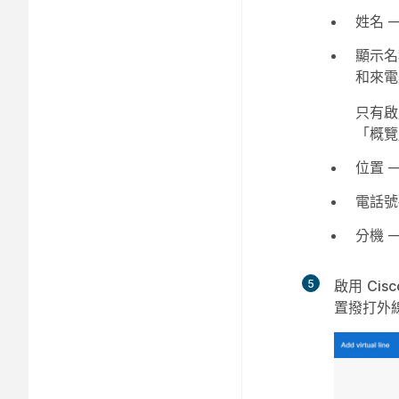
姓名 
顯示名
和來電
只有啟
「概覽
位置 
電話號
分機 
5
啟用
Cis
置撥打外