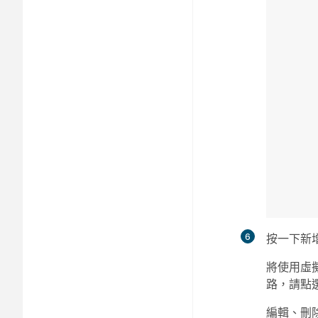
6
按一下
新
將使用
虛
路，請點
編輯、刪