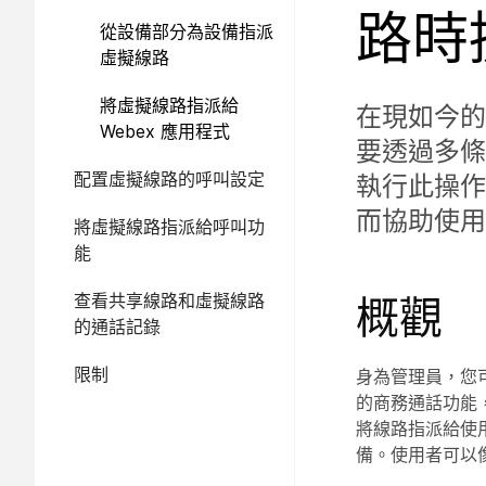
路時
從設備部分為設備指派
虛擬線路
將虛擬線路指派給
在現如今的
Webex 應用程式
要透過多條線
配置虛擬線路的呼叫設定
執行此操作
而協助使用
將虛擬線路指派給呼叫功
能
查看共享線路和虛擬線路
概觀
的通話記錄
限制
身為管理員，您可
的商務通話功能
將線路指派給使用
備。使用者可以