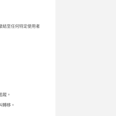
繫結至任何特定使用者
追蹤。
叫轉移。