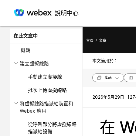
說明中心
在此文章中
首頁
/
文章
概觀
本文適用於：
建立虛擬線路
手動建立虛擬線
產品
批次上傳虛擬線路
2026年5月29日 |
127
將虛擬線路指派給裝置和
Webex 應用
在 W
從呼叫部分將虛擬線路
指派給設備