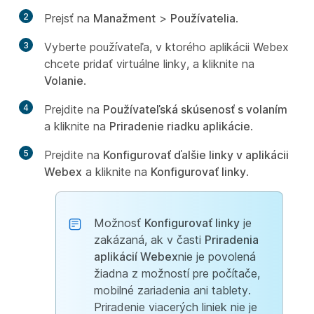
2
Prejsť na
Manažment
>
Používatelia
.
3
Vyberte používateľa, v ktorého aplikácii Webex
chcete pridať virtuálne linky, a kliknite na
Volanie
.
4
Prejdite na
Používateľská skúsenosť s volaním
a kliknite na
Priradenie riadku aplikácie
.
5
Prejdite na
Konfigurovať ďalšie linky v aplikácii
Webex
a kliknite na
Konfigurovať linky
.
Možnosť
Konfigurovať linky
je
zakázaná, ak v časti
Priradenia
aplikácií Webex
nie je povolená
žiadna z možností pre počítače,
mobilné zariadenia ani tablety.
Priradenie viacerých liniek nie je