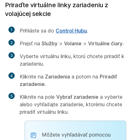
Priraďte virtuálne linky zariadeniu z
volajúcej sekcie
1
Prihláste sa do
Control Hubu
.
2
Prejsť na
Služby
>
Volanie
>
Virtuálne čiary
.
3
Vyberte virtuálnu linku, ktorú chcete priradiť k
zariadeniu.
4
Kliknite na
Zariadenia
a potom na
Priradiť
zariadenie
.
5
Kliknite na pole
Vybrať zariadenie
a vyberte
alebo vyhľadajte zariadenie, ktorému chcete
priradiť virtuálnu linku.
Môžete vyhľadávať pomocou