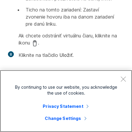
Ticho na tomto zariadení: Zastaví
zvonenie hovoru iba na danom zariadení
pre danú linku.
Ak chcete odstrániť virtuálnu čiaru, kliknite na
ikonu
.
8
Kliknite na tlačidlo
Uložiť
.
Po konfigurácii budú mať používatelia prístup k virtuálnej
linke z päty aplikácie Webex. Ak ste zmenili alebo
By continuing to use our website, you acknowledge
odstránili priradenú virtuálnu linku, používatelia musia
the use of cookies.
reštartovať svoju aplikáciu Webex, aby sa zmeny
prejavili.
Privacy Statement
Change Settings
V prípade veľkých organizácií musí
správca pred konfiguráciou ďalších