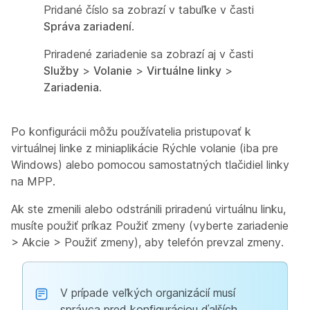
Pridané číslo sa zobrazí v tabuľke v časti
Správa zariadení
.
Priradené zariadenie sa zobrazí aj v časti
Služby
>
Volanie
>
Virtuálne linky
>
Zariadenia
.
Po konfigurácii môžu používatelia pristupovať k
virtuálnej linke z miniaplikácie Rýchle volanie (iba pre
Windows) alebo pomocou samostatných tlačidiel linky
na MPP.
Ak ste zmenili alebo odstránili priradenú virtuálnu linku,
musíte použiť príkaz Použiť zmeny (vyberte zariadenie
> Akcie > Použiť zmeny), aby telefón prevzal zmeny.
V prípade veľkých organizácií musí
správca pred konfiguráciou ďalších