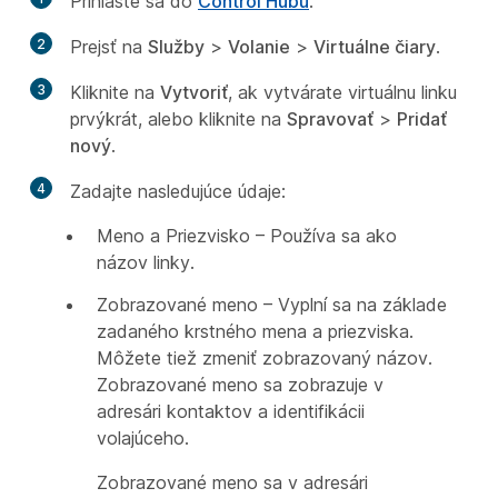
Prihláste sa do
Control Hubu
.
2
Prejsť na
Služby
>
Volanie
>
Virtuálne čiary
.
3
Kliknite na
Vytvoriť
, ak vytvárate virtuálnu linku
prvýkrát, alebo kliknite na
Spravovať
>
Pridať
nový
.
4
Zadajte nasledujúce údaje:
Meno a Priezvisko – Používa sa ako
názov linky.
Zobrazované meno – Vyplní sa na základe
zadaného krstného mena a priezviska.
Môžete tiež zmeniť zobrazovaný názov.
Zobrazované meno sa zobrazuje v
adresári kontaktov a identifikácii
volajúceho.
Zobrazované meno sa v adresári