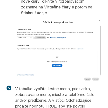
nové čiary, kliknite v rozbaľovacom
zozname na
Virtuálne čiary
a potom na
Stiahnuť údaje
.
5
V tabuľke vyplňte krstné meno, priezvisko,
zobrazované meno, miesto a telefónne číslo.
and/or predĺženie. A v stĺpci Odchádzajúce
pridajte hodnotu TRUE, aby ste povolili