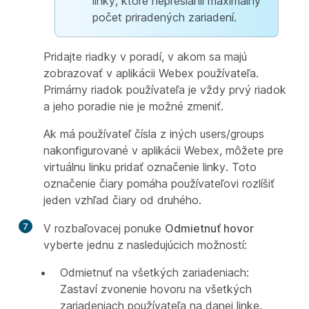
linky, ktoré nepresiahli maximálny
počet priradených zariadení.
Pridajte riadky v poradí, v akom sa majú
zobrazovať v aplikácii Webex používateľa.
Primárny riadok používateľa je vždy prvý riadok
a jeho poradie nie je možné zmeniť.
Ak má používateľ čísla z iných users/groups
nakonfigurované v aplikácii Webex, môžete pre
virtuálnu linku pridať označenie linky. Toto
označenie čiary pomáha používateľovi rozlíšiť
jeden vzhľad čiary od druhého.
7
V rozbaľovacej ponuke
Odmietnuť hovor
vyberte jednu z nasledujúcich možností:
Odmietnuť na všetkých zariadeniach:
Zastaví zvonenie hovoru na všetkých
zariadeniach používateľa na danej linke.