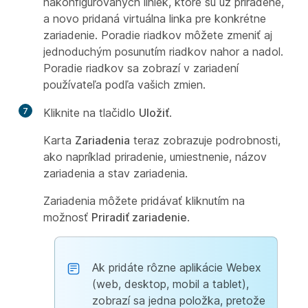
nakonfigurovaných liniek, ktoré sú už priradené,
a novo pridaná virtuálna linka pre konkrétne
zariadenie. Poradie riadkov môžete zmeniť aj
jednoduchým posunutím riadkov nahor a nadol.
Poradie riadkov sa zobrazí v zariadení
používateľa podľa vašich zmien.
7
Kliknite na tlačidlo
Uložiť
.
Karta
Zariadenia
teraz zobrazuje podrobnosti,
ako napríklad priradenie, umiestnenie, názov
zariadenia a stav zariadenia.
Zariadenia môžete pridávať kliknutím na
možnosť
Priradiť zariadenie
.
Ak pridáte rôzne aplikácie Webex
(web, desktop, mobil a tablet),
zobrazí sa jedna položka, pretože