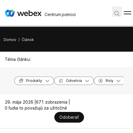
Centrum pomoci
Domov
/
Článok
Téma článku:
Produkty
Odvetvia
Roly
29. mája 2026 |
671 zobrazenia |
0 ľudia to považujú za užitočné
Odoberať