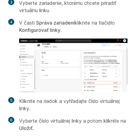
3
Vyberte zariadenie, ktorému chcete priradiť
virtuálnu linku.
4
V časti
Správa zariadení
kliknite na tlačidlo
Konfigurovať linky
.
5
Kliknite na riadok a vyhľadajte číslo virtuálnej
linky.
6
Vyberte číslo virtuálnej linky a potom kliknite na
Uložiť
.