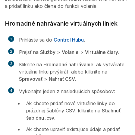
a pridať linku ako člena do funkcií volania.
Hromadné nahrávanie virtuálnych liniek
1
Prihláste sa do
Control Hubu
.
2
Prejsť na
Služby
>
Volanie
>
Virtuálne čiary
.
3
Kliknite na
Hromadné nahrávanie
, ak vytvárate
virtuálnu linku prvýkrát, alebo kliknite na
Spravovať
>
Nahrať CSV
.
4
Vykonajte jeden z nasledujúcich spôsobov:
Ak chcete pridať nové virtuálne linky do
prázdnej šablóny CSV, kliknite na
Stiahnuť
šablónu .csv
.
Ak chcete upraviť existujúce údaje a pridať