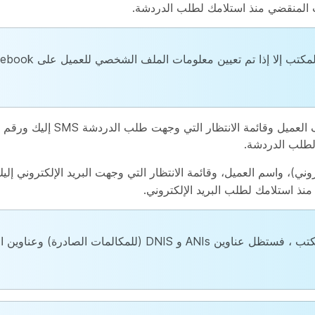
المنقضي منذ استلامك لطلب الدردشة.
لا يتم عرض اسم العميل على سطح المكتب إلا إذا تم تعيين معلوما
لطلب الدردشة.
روني)، واسم العميل، وقائمة الانتظار التي وجهت البريد الإلكتروني إل
نذ استلامك لطلب البريد الإلكتروني.
إذا تم تمكين حماية البيانات الحساسة لسطح المكتب ، فستظل عناوين ANIs و DNIS (للمكا