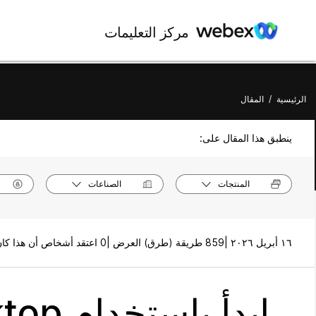
مركز التعليمات
الرئيسية
/
المقال
ينطبق هذا المقال على:
المنتجات
الصناعات
١٦ أبريل ٢٠٢٦ |
859 طريقة (طرق) العرض |
0 اعتقد أشخاص أن هذا كان مفيدًا
ابدأ باستخدام Agent Desktop