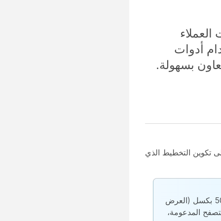
فاعلات العملاء
دام أدوات
عاون بسهولة.
ادا إلى تكوين التخطيط الذي
Agent Desktop يتكيف تلقائيا مع أحجام الشاشة المختلفة. ومع ذلك، يجب أن يكون حجم العرض أكبر من 500 × 500 بكسل (العرض
 حول نسخ المتصفح المدعومة،