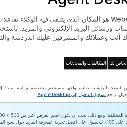
Webex Contact Center Agent Desktop هو المكان الذي يتلقى فيه الوكلاء ت
شات ورسائل البريد الإلكتروني والمزيد. باستخ
ك أنت وعملائك والمشرفين عليك الدردشة والت
الخاص بك
المكالمات والمحادثات
د تسجيل الدخول، تعرض الصفحة الرئيسية عناصر واجهة مستخدم مخصصة أو ثابتة استن
دخول، راجع
تسجيل الدخول إلى Agent Desktop
.
× الارتفاع). اضبط تكبير متصفح الويب الخاص بك على 100٪ للحصول على أفضل تجربة. لمعرفة المزيد