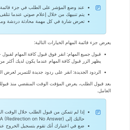
عند وضع المؤشر على الطلب في جزء قائمة 
يتم تنبيهك من خلال إعلام صوتي عندما تتلقى
تعرض شارة في كل مهمة محادثة دردشة ومراس
يعرض جزء قائمة المهام الخيارات التالية:
قبول جميع المهام
: انقر فوق
قبول كافة المهام
لقبول جم
يظهر الزر
قبول كافة المهام
عندما يكون لديك أكثر م
الردود
الجديدة: انقر على
ردود
جديدة للتمرير لعرض الر
بعد قبول الطلب، يعرض المؤقت الوقت المنقضي منذ قبولك
العامل.
إذا لم تتمكن من قبول الطلب خلال الوقت الم
حالتك إلى RONA (Redirection on No Answer). لمزيد من المعلومات حول RONA، راجع