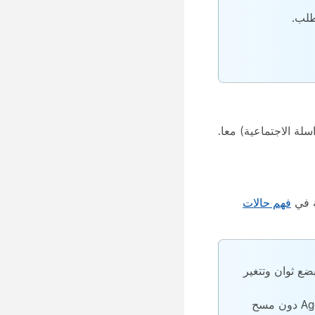
لب.
لة الاجتماعية) معا.
ة في
فهم حالات
ضع ثوان وتتغير
ضع في اعتبارك أنك تقوم بتسجيل الخروج عند طي جزء قائمة المهام. إذا قمت بتسجيل الدخول إلى Agent Desktop دون مسح