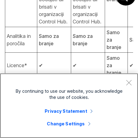
brisati v
brisati v
organizaciji
organizaciji
Control Hub.
Control Hub.
Samo
Analitika in
Samo za
Samo za
za
Sam
poročila
branje
branje
branje
Samo
Licence*
✔
✔
za
✔
branje
Samo
Dodeli
Samo za
✔
za
✔
By continuing to use our website, you acknowledge
vloge*
branje
the use of cookies.
branje
Samo
Privacy Statement
Konfiguracija
Samo za
✔
za
✔
lokacije*
branje
branje
Change Settings
Posnetki in
Pos