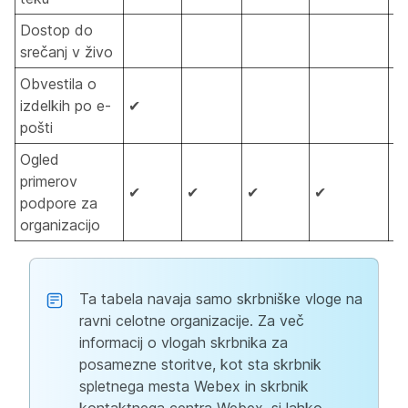
Dostop do
srečanj v živo
Obvestila o
izdelkih po e-
✔
pošti
Ogled
primerov
✔
✔
✔
✔
✔
podpore za
organizacijo
Ta tabela navaja samo skrbniške vloge na
ravni celotne organizacije. Za več
informacij o vlogah skrbnika za
posamezne storitve, kot sta skrbnik
spletnega mesta Webex in skrbnik
kontaktnega centra Webex, si lahko