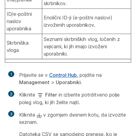
skrbnikov.
ID/e-poštni
Enolični ID-ji (e-poštni naslovi)
naslov
izvoženih uporabnikov.
uporabnika
Seznami skrbniških vlog, ločenih z
Skrbniška
vejicami, ki jih imajo izvoženi
vloga
uporabniki.
1
Prijavite se v
Control Hub
, pojdite na
Management
>
Uporabniki
.
2
Kliknite
Filter
in izberite potrditveno polje
poleg vlog, ki jih želite najti.
3
Kliknite
v zgornjem desnem kotu, da izvozite
seznam.
Datoteka CSV se samodejno prenese, ko je