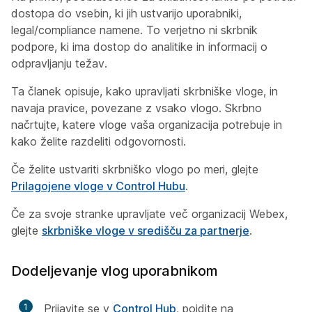
dostopa do vsebin, ki jih ustvarijo uporabniki,
legal/compliance namene. To verjetno ni skrbnik
podpore, ki ima dostop do analitike in informacij o
odpravljanju težav.
Ta članek opisuje, kako upravljati skrbniške vloge, in
navaja pravice, povezane z vsako vlogo. Skrbno
načrtujte, katere vloge vaša organizacija potrebuje in
kako želite razdeliti odgovornosti.
Če želite ustvariti skrbniško vlogo po meri, glejte
Prilagojene vloge v Control Hubu
.
Če za svoje stranke upravljate več organizacij Webex,
glejte
skrbniške vloge v središču za partnerje
.
Dodeljevanje vlog uporabnikom
1
Prijavite se v
Control Hub
, pojdite na