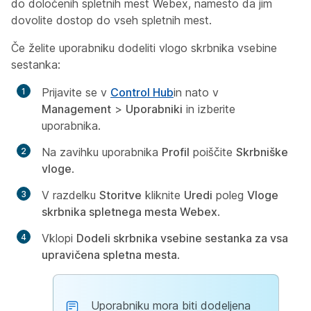
do določenih spletnih mest Webex, namesto da jim
dovolite dostop do vseh spletnih mest.
Če želite uporabniku dodeliti vlogo skrbnika vsebine
sestanka:
Prijavite se v
Control Hub
in nato v
Management
>
Uporabniki
in izberite
uporabnika.
Na zavihku uporabnika
Profil
poiščite
Skrbniške
vloge
.
V razdelku
Storitve
kliknite
Uredi
poleg
Vloge
skrbnika spletnega mesta Webex
.
Vklopi
Dodeli skrbnika vsebine sestanka za vsa
upravičena spletna mesta
.
Uporabniku mora biti dodeljena