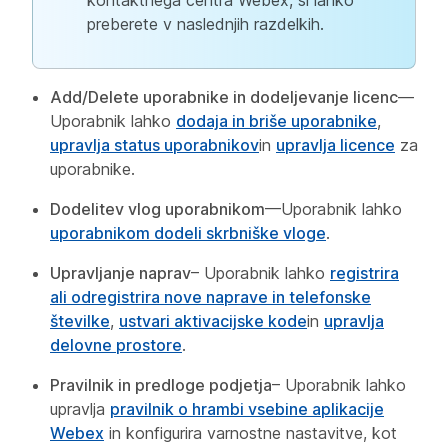
preberete v naslednjih razdelkih.
Add/Delete uporabnike in dodeljevanje licenc
—
Uporabnik lahko
dodaja in briše uporabnike
,
upravlja status uporabnikov
in
upravlja licence
za
uporabnike.
Dodelitev vlog uporabnikom
—Uporabnik lahko
uporabnikom dodeli skrbniške vloge
.
Upravljanje naprav
– Uporabnik lahko
registrira
ali odregistrira nove naprave in telefonske
številke
,
ustvari aktivacijske kode
in
upravlja
delovne prostore
.
Pravilnik in predloge podjetja
– Uporabnik lahko
upravlja
pravilnik o hrambi vsebine aplikacije
Webex
in konfigurira varnostne nastavitve, kot