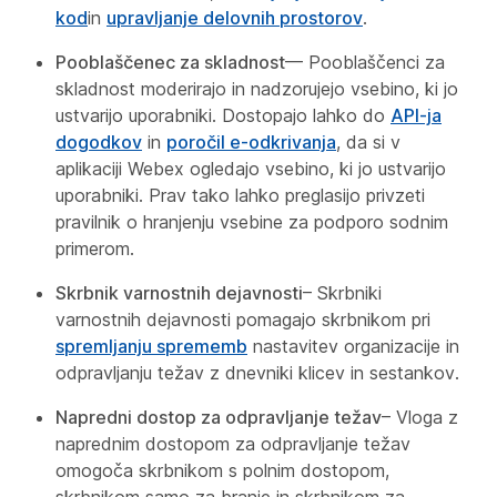
kod
in
upravljanje delovnih prostorov
.
Pooblaščenec za skladnost
— Pooblaščenci za
skladnost moderirajo in nadzorujejo vsebino, ki jo
ustvarijo uporabniki. Dostopajo lahko do
API-ja
dogodkov
in
poročil e-odkrivanja
, da si v
aplikaciji Webex ogledajo vsebino, ki jo ustvarijo
uporabniki. Prav tako lahko preglasijo privzeti
pravilnik o hranjenju vsebine za podporo sodnim
primerom.
Skrbnik varnostnih dejavnosti
– Skrbniki
varnostnih dejavnosti pomagajo skrbnikom pri
spremljanju sprememb
nastavitev organizacije in
odpravljanju težav z dnevniki klicev in sestankov.
Napredni dostop za odpravljanje težav
– Vloga z
naprednim dostopom za odpravljanje težav
omogoča skrbnikom s polnim dostopom,