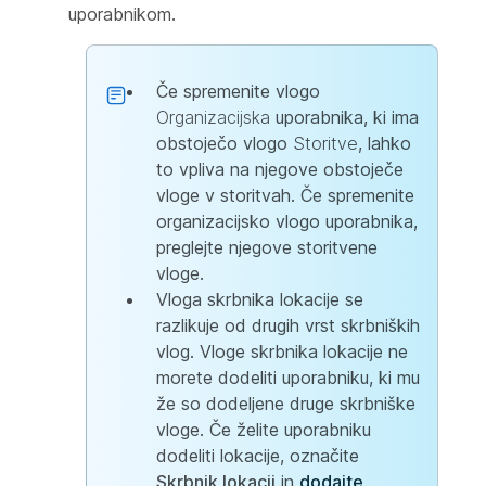
uporabnikom.
Če spremenite vlogo
Organizacijska
uporabnika, ki ima
obstoječo vlogo
Storitve
, lahko
to vpliva na njegove obstoječe
vloge v storitvah. Če spremenite
organizacijsko vlogo uporabnika,
preglejte njegove storitvene
vloge.
Vloga skrbnika lokacije se
razlikuje od drugih vrst skrbniških
vlog. Vloge skrbnika lokacije ne
morete dodeliti uporabniku, ki mu
že so dodeljene druge skrbniške
vloge. Če želite uporabniku
dodeliti lokacije, označite
Skrbnik lokacij
in
dodajte