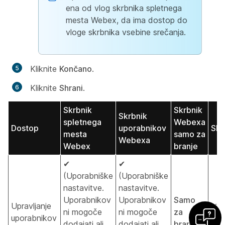
ena od vlog skrbnika spletnega
mesta Webex, da ima dostop do
vloge skrbnika vsebine srečanja.
Kliknite
Končano
.
Kliknite
Shrani
.
Skrbnik
Skrbnik
Skrbnik
spletnega
Webexa
Dostop
uporabnikov
Skr
mesta
samo za
Webexa
Webex
branje
✔
✔
(Uporabniške
(Uporabniške
nastavitve.
nastavitve.
Uporabnikov
Uporabnikov
Samo
Upravljanje
✔
(
ni mogoče
ni mogoče
za
uporabnikov
doda
dodajati ali
dodajati ali
branje