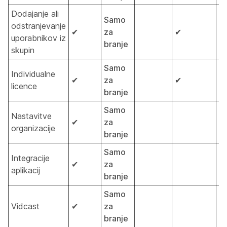
Dodajanje ali
Samo
odstranjevanje
✔
za
✔
uporabnikov iz
branje
skupin
Samo
Individualne
✔
za
✔
licence
branje
Samo
Nastavitve
✔
za
organizacije
branje
Samo
Integracije
✔
za
aplikacij
branje
Samo
Vidcast
✔
za
branje