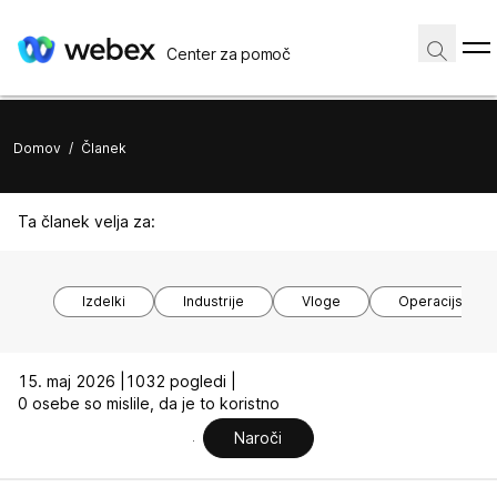
Center za pomoč
Domov
/
Članek
Ta članek velja za:
Izdelki
Industrije
Vloge
Operacijski si
15. maj 2026 |
1032 pogledi |
0 osebe so mislile, da je to koristno
Naroči