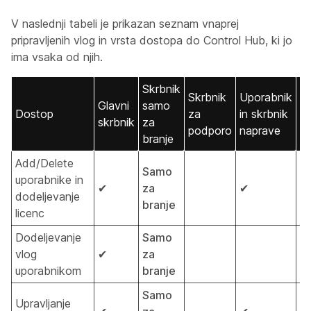
V naslednji tabeli je prikazan seznam vnaprej
pripravljenih vlog in vrsta dostopa do Control Hub, ki jo
ima vsaka od njih.
Skrbnik
Skrbnik
Uporabnik
Glavni
samo
Sk
Dostop
za
in skrbnik
skrbnik
za
n
podporo
naprave
branje
Add/Delete
Samo
uporabnike in
✔
za
✔
dodeljevanje
branje
licenc
Dodeljevanje
Samo
vlog
✔
za
uporabnikom
branje
Samo
Upravljanje