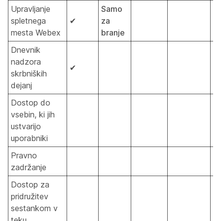
Upravljanje
Samo
spletnega
✔
za
mesta Webex
branje
Dnevnik
nadzora
✔
skrbniških
dejanj
Dostop do
vsebin, ki jih
ustvarijo
uporabniki
Pravno
zadržanje
Dostop za
pridružitev
sestankom v
teku