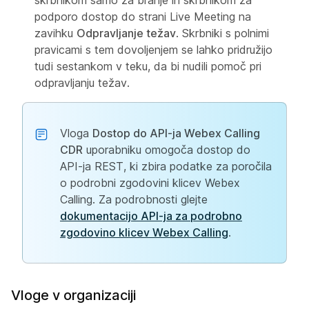
skrbnikom samo za branje in skrbnikom za
podporo dostop do strani Live Meeting na
zavihku
Odpravljanje težav
. Skrbniki s polnimi
pravicami s tem dovoljenjem se lahko pridružijo
tudi sestankom v teku, da bi nudili pomoč pri
odpravljanju težav.
Vloga
Dostop do API-ja Webex Calling
CDR
uporabniku omogoča dostop do
API-ja REST, ki zbira podatke za poročila
o podrobni zgodovini klicev Webex
Calling. Za podrobnosti glejte
dokumentacijo API-ja za podrobno
zgodovino klicev Webex Calling
.
Vloge v organizaciji