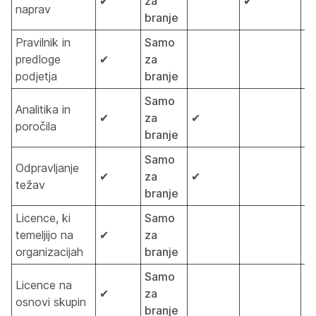
✔
za
✔
✔
naprav
branje
Pravilnik in
Samo
predloge
✔
za
podjetja
branje
Samo
Analitika in
✔
za
✔
poročila
branje
Samo
Odpravljanje
✔
za
✔
težav
branje
Licence, ki
Samo
temeljijo na
✔
za
organizacijah
branje
Samo
Licence na
✔
za
osnovi skupin
branje