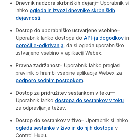
Dnevnik nadzora skrbniških dejanj
– Uporabnik si
lahko
ogleda in izvozi dnevnike skrbniških
dejavnosti
.
Dostop do uporabniško ustvarjene vsebine
–
Uporabnik lahko dostopa do
API-ja dogodkov
in
poročil e-odkrivanja
, da si ogleda uporabniško
ustvarjeno vsebino v aplikaciji Webex.
Pravna zadržanost
– Uporabnik lahko preglasi
pravilnik o hrambi vsebine aplikacije Webex za
podporo sodnim postopkom
.
Dostop za pridružitev sestankom v teku
—
Uporabnik lahko
dostopa do sestankov v teku
za odpravljanje težav.
Dostop do sestankov v živo
– Uporabnik si lahko
ogleda sestanke v živo in do njih dostopa
v
Control Hubu.