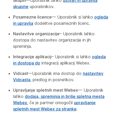
skupin
—Uporabnik lahko
ustvari in upravlja
skupine
uporabnikov.
Posamezne licence
— Uporabnik si lahko
ogleda
in upravlja
dodelitve posameznih licenc.
Nastavitve organizacije
– Uporabnik lahko
dostopa do nastavitev organizacije in jih
spreminja.
Integracije aplikacij
– Uporabnik si lahko
ogleda
in dostopa do
integracij aplikacij Webex.
Vidcast
—Uporabnik ima dostop do
nastavitev
Vidcasta
, predlog in posnetkov.
Upravljanje spletnih mest Webex
— Uporabnik
lahko
dodaja, spreminja in briše spletna mesta
Webex
, če je partner omogočil
upravljanje
spletnih mest Webex za stranke
.