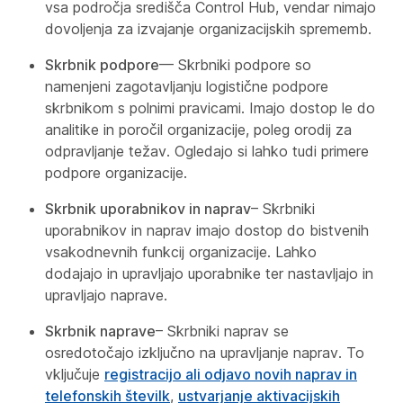
vsa področja središča Control Hub, vendar nimajo
dovoljenja za izvajanje organizacijskih sprememb.
Skrbnik podpore
— Skrbniki podpore so
namenjeni zagotavljanju logistične podpore
skrbnikom s polnimi pravicami. Imajo dostop le do
analitike in poročil organizacije, poleg orodij za
odpravljanje težav. Ogledajo si lahko tudi primere
podpore organizacije.
Skrbnik uporabnikov in naprav
– Skrbniki
uporabnikov in naprav imajo dostop do bistvenih
vsakodnevnih funkcij organizacije. Lahko
dodajajo in upravljajo uporabnike ter nastavljajo in
upravljajo naprave.
Skrbnik naprave
– Skrbniki naprav se
osredotočajo izključno na upravljanje naprav. To
vključuje
registracijo ali odjavo novih naprav in
telefonskih številk
,
ustvarjanje aktivacijskih