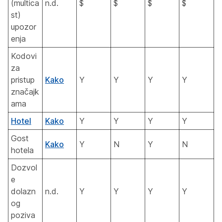
(multica
n.d.
$
$
$
$
st)
upozor
enja
Kodovi
za
pristup
Kako
Y
Y
Y
Y
značajk
ama
Hotel
Kako
Y
Y
Y
Y
Gost
Kako
Y
N
Y
N
hotela
Dozvol
e
dolazn
n.d.
Y
Y
Y
Y
og
poziva