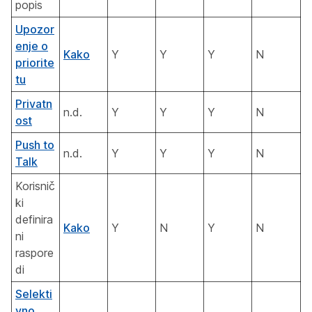
popis
Upozor
enje o
Kako
Y
Y
Y
N
priorite
tu
Privatn
n.d.
Y
Y
Y
N
ost
Push to
n.d.
Y
Y
Y
N
Talk
Korisnič
ki
definira
Kako
Y
N
Y
N
ni
raspore
di
Selekti
vno