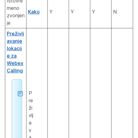
Istovre
meno
Kako
Y
Y
Y
N
zvonjen
je
Preživlj
avanje
lokacij
e za
Webex
Calling
P
re
ži
vlj
a
v
a