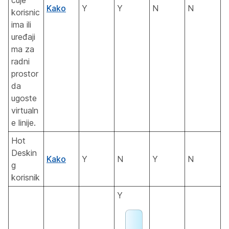
ćuje
Kako
Y
Y
N
N
korisnic
ima ili
uređaji
ma za
radni
prostor
da
ugoste
virtualn
e linije.
Hot
Deskin
Kako
Y
N
Y
N
g
korisnik
Y