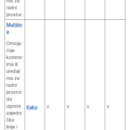
ma za
radni
prostor.
Multilin
e
Omogu
ćuje
korisnic
ima ili
uređaji
ma za
radni
prostor
da
ugoste
Kako
Y
Y
Y
Y
zajedni
čke
linije i