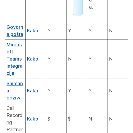
a.
Govorn
Kako
Y
Y
Y
N
a pošta
Micros
oft
Teams
Kako
Y
N
Y
N
integra
cija
Sniman
je
Kako
Y
Y
Y
N
poziva
Call
Recordi
Kako
$
$
N
N
ng
Partner