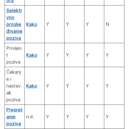
ora
Selekti
vno
proslje
Kako
Y
Y
Y
N
đivanje
poziva
Povijes
t
Kako
Y
Y
Y
Y
poziva
Čekanj
e i
nastav
Kako
Y
Y
Y
Y
ak
poziva
Presret
anje
n.d.
Y
Y
Y
Y
poziva