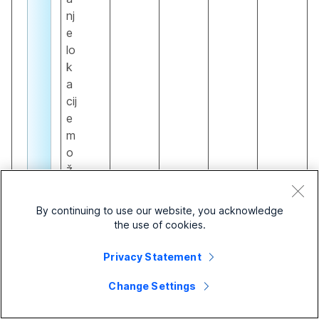
nj
e
lo
k
a
cij
e
m
o
ž
et
e
By continuing to use our website, you acknowledge
k
the use of cookies.
o
nf
Privacy Statement
ig
Change Settings
ur
ir