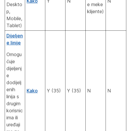
Kako
Y
N
N
Deskto
e meke
p,
klijente)
Mobile,
Tablet)
Dijeljen
e linije
Omogu
ćuje
dijeljenj
e
dodijelj
enih
Kako
Y (35)
Y (35)
N
N
linija s
drugim
korisnic
ima ili
uređaji