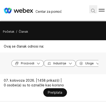
Centar za pomoć
Početak
/
Članak
Ovaj se članak odnosi na:
Proizvodi
Industrije
Uloge
07. kolovoza 2026. |
1458 prikaz(i) |
0 osobe(a) su to označile kao korisno
Pretplata