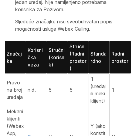
jedan uređaj. Nije namijenjeno potrebama
korisnika za Pozivom.
Sljedeće značajke nisu sveobuhvatan popis
mogućnosti usluge Webex Calling.
Stručni
Korisni
Stručni
Značaj
(Radni
Standa
Radni
čka
(korisni
ka
prostor
rdno
prostor
veza
k)
)
1
Pravo
(uređaj
na broj
n.d.
5
5
1
ili meki
uređaja
klijent)
Mekani
klijenti
(Webex
Y (ako
App,
koristit