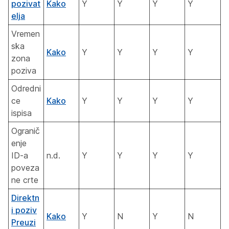
pozivat
Kako
Y
Y
Y
Y
elja
Vremen
ska
Kako
Y
Y
Y
Y
zona
poziva
Odredni
ce
Kako
Y
Y
Y
Y
ispisa
Ogranič
enje
ID-a
n.d.
Y
Y
Y
Y
poveza
ne crte
Direktn
i poziv
Kako
Y
N
Y
N
Preuzi