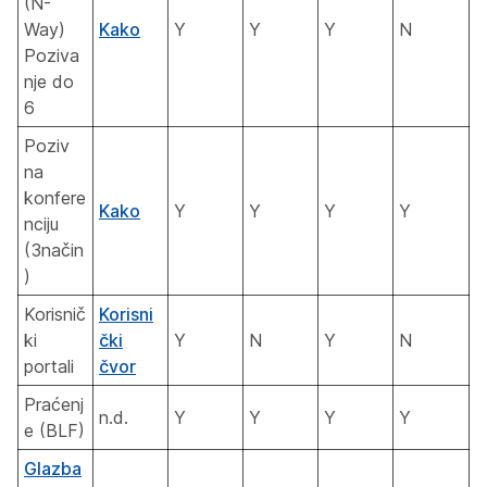
(N-
Way)
Kako
Y
Y
Y
N
Poziva
nje do
6
Poziv
na
konfere
Kako
Y
Y
Y
Y
nciju
(3način
)
Korisnič
Korisni
ki
čki
Y
N
Y
N
portali
čvor
Praćenj
n.d.
Y
Y
Y
Y
e (BLF)
Glazba