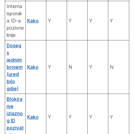
Interna
isporuk
a ID-a
Kako
Y
Y
Y
Y
pozivne
linije
Doseg
s
jednim
brojem
Kako
Y
N
Y
N
(ured
bilo
gdje)
Blokira
nje
izlazno
Kako
Y
Y
Y
Y
g ID
pozivat