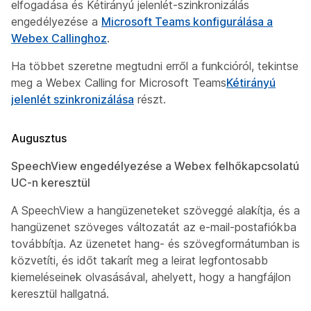
elfogadása
és
Kétirányú jelenlét-szinkronizálás
engedélyezése
a
Microsoft Teams konfigurálása a
Webex Callinghoz
.
Ha többet szeretne megtudni erről a funkcióról, tekintse
meg a
Webex Calling for Microsoft Teams
Kétirányú
jelenlét szinkronizálása
részt.
Augusztus
SpeechView engedélyezése a Webex felhőkapcsolatú
UC-n keresztül
A SpeechView a hangüzeneteket szöveggé alakítja, és a
hangüzenet szöveges változatát az e-mail-postafiókba
továbbítja. Az üzenetet hang- és szövegformátumban is
közvetíti, és időt takarít meg a leirat legfontosabb
kiemeléseinek olvasásával, ahelyett, hogy a hangfájlon
keresztül hallgatná.