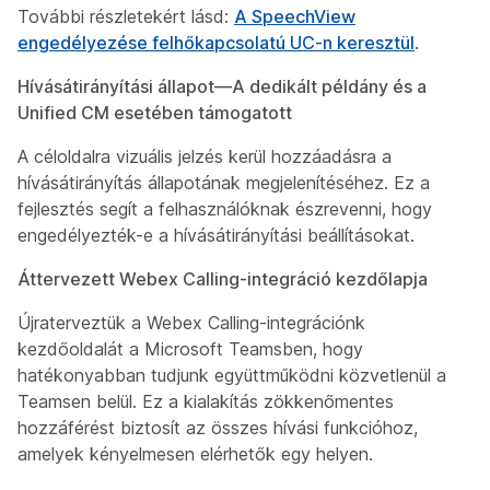
További részletekért lásd:
A SpeechView
engedélyezése felhőkapcsolatú UC-n keresztül
.
Hívásátirányítási állapot––A dedikált példány és a
Unified CM esetében támogatott
A céloldalra vizuális jelzés kerül hozzáadásra a
hívásátirányítás állapotának megjelenítéséhez. Ez a
fejlesztés segít a felhasználóknak észrevenni, hogy
engedélyezték-e a hívásátirányítási beállításokat.
Áttervezett Webex Calling-integráció kezdőlapja
Újraterveztük a Webex Calling-integrációnk
kezdőoldalát a Microsoft Teamsben, hogy
hatékonyabban tudjunk együttműködni közvetlenül a
Teamsen belül. Ez a kialakítás zökkenőmentes
hozzáférést biztosít az összes hívási funkcióhoz,
amelyek kényelmesen elérhetők egy helyen.