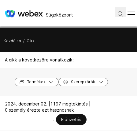
Súgóközpont
Kezdőlap
/
Cikk
A cikk a következőre vonatkozik:
Termékek
Szerepkörök
2024. december 02. |
1197 megtekintés |
0 személy érezte ezt hasznosnak
Előfizetés