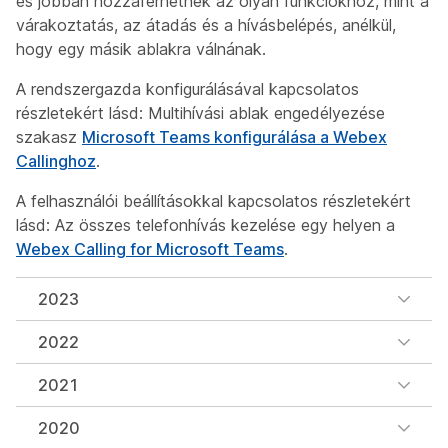
és jobban hozzáférhetnek az olyan funkciókhoz, mint a
várakoztatás, az átadás és a hívásbelépés, anélkül,
hogy egy másik ablakra válnának.
A rendszergazda konfigurálásával kapcsolatos
részletekért lásd:
Multihívási ablak engedélyezése
szakasz
Microsoft Teams konfigurálása a Webex
Callinghoz
.
A felhasználói beállításokkal kapcsolatos részletekért
lásd:
Az összes telefonhívás kezelése egy helyen
a
Webex Calling for Microsoft Teams
.
2023
2022
2021
2020