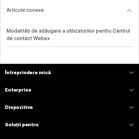
Articole conexe
Modalități de adăugare a utilizatorilor pentru Centrul
de contact Webex
Întreprindere mică
Prețuri
Enterprise
Aplicația Webex
Webex Suite
Dispozitive
Meetings
Calling
Căști
Calling
Soluții pentru
Meetings
Camere
Mesagerie
Educație
Mesagerie