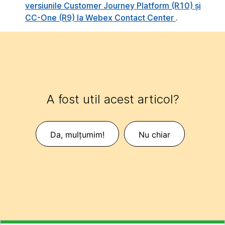
versiunile Customer Journey Platform (R10) și
CC-One (R9) la Webex Contact Center
.
A fost util acest articol?
Da, mulțumim!
Nu chiar