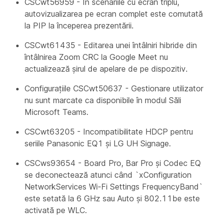
CSCwt56959 - În scenariile cu ecran triplu,
autovizualizarea pe ecran complet este comutată
la PIP la începerea prezentării.
CSCwt61435 - Editarea unei întâlniri hibride din
întâlnirea Zoom CRC la Google Meet nu
actualizează șirul de apelare de pe dispozitiv.
Configurațiile CSCwt50637 -
Gestionare utilizator
nu sunt marcate ca disponibile în modul Săli
Microsoft Teams.
CSCwt63205 - Incompatibilitate HDCP pentru
seriile Panasonic EQ1 și LG UH Signage.
CSCws93654 - Board Pro, Bar Pro și Codec EQ
se deconectează atunci când `xConfiguration
NetworkServices Wi-Fi Settings FrequencyBand`
este setată la 6 GHz sau Auto și 802.11be este
activată pe WLC.