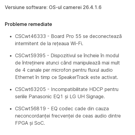
Versiune software: OS-ul camerei 26.4.1.6
Probleme remediate
CSCwt46333 - Board Pro 55 se deconectează
intermitent de la rețeaua Wi-Fi.
CSCwt59395 - Dispozitivul se încheie în modul
de întreținere atunci când manipulează mai mult
de 4 canale per microfon pentru fluxul audio
Ethernet în timp ce SpeakerTrack este activat.
CSCwt63205 - Incompatibilitate HDCP pentru
seriile Panasonic EQ1 și LG UH Signage.
CSCwt56819 - EQ codec cade din cauza
neconcordanței frecvenței de ceas audio dintre
FPGA și SoC.