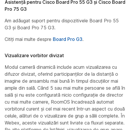
Asistență pentru Cisco Board Pro 55 G3 și Cisco Board
Pro 75 G3
Am adăugat suport pentru dispozitivele Board Pro 55
G3 și Board Pro 75 G3.
Citiți mai multe despre
Board Pro G3
.
Vizualizare vorbitor divizat
Modul cameră dinamică include acum vizualizarea cu
difuzor divizat, oferind participanților de la distanță o
imagine de ansamblu mai bună în timpul discuțiilor mai
ample din sală. Când 5 sau mai multe persoane se află în
sală și nu este configurată nicio configurație de director
cu mai multe camere, RoomOS încadrează automat
vorbitorul curent și cel mai recent într-un aspect cu două
celule, alături de o vizualizare de grup a sălii complete. În
Webex, aceste vizualizări sunt livrate ca fluxuri separate.
Pe alte platforme de întâlniri, vizualizarea de grup apare