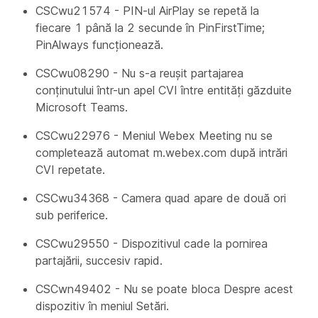
CSCwu21574 - PIN-ul AirPlay se repetă la
fiecare 1 până la 2 secunde în PinFirstTime;
PinAlways funcționează.
CSCwu08290 - Nu s-a reușit partajarea
conținutului într-un apel CVI între entități găzduite
Microsoft Teams.
CSCwu22976 - Meniul Webex Meeting nu se
completează automat m.webex.com după intrări
CVI repetate.
CSCwu34368 - Camera quad apare de două ori
sub periferice.
CSCwu29550 - Dispozitivul cade la pornirea
partajării, succesiv rapid.
CSCwn49402 - Nu se poate bloca Despre acest
dispozitiv în meniul Setări.