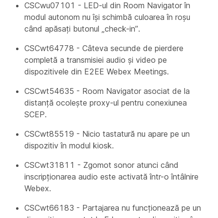
CSCwu07101 - LED-ul din Room Navigator în
modul autonom nu își schimbă culoarea în roșu
când apăsați butonul „check-in”.
CSCwt64778 - Câteva secunde de pierdere
completă a transmisiei audio și video pe
dispozitivele din E2EE Webex Meetings.
CSCwt54635 - Room Navigator asociat de la
distanță ocolește proxy-ul pentru conexiunea
SCEP.
CSCwt85519 - Nicio tastatură nu apare pe un
dispozitiv în modul kiosk.
CSCwt31811 - Zgomot sonor atunci când
inscripționarea audio este activată într-o întâlnire
Webex.
CSCwt66183 - Partajarea nu funcționează pe un