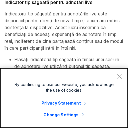
Indicator tip săgeată pentru adnotări live
Indicatorul tip săgeată pentru adnotările live este
disponibil pentru clienți de ceva timp și acum am extins
asistența la dispozitive. Acest lucru înseamnă că
beneficiați de aceeași experiență de adnotare în timp
real, indiferent de cine partajează conținut sau de modul
în care participanții intră în întâlniri.
Plasați indicatorul tip săgeată în timpul unei sesiuni
de adnotare live utilizând butonul tip săgeată.
Mutați indicatorul atingând diferite zone ale
prezentării.
By continuing to use our website, you acknowledge
the use of cookies.
Ștergeți indicatorul selectând Ștergere → Ștergere
indicator meu.
Privacy Statement
Această funcție este disponibilă în cadrul întâlnirilor din
Change Settings
Webex Suite Meeting Platform (WSMP), pe toate
dispozitivele pe care este acceptată adnotarea în timp