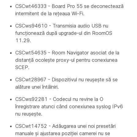
CSCwt46333 - Board Pro 55 se deconectează
intermitent de la rețeaua Wi-Fi.
CSCws94610 - Transmisia audio USB nu
funcționează după upgrade-ul din RoomOS
11.29.
CSCwt54635 - Room Navigator asociat de la
distanță ocolește proxy-ul pentru conexiunea
SCEP.
CSCwt28967 - Dispozitivul nu reușește să se
alăture unei întâlniri.
CSCws92281 - Codecul nu revine la O
înregistrare atunci când conexiunea syslog IPv6
nu reușește.
CSCwt14752 - Adăugarea unei noi presetări
manuale și ajustarea poziției camerei nu se