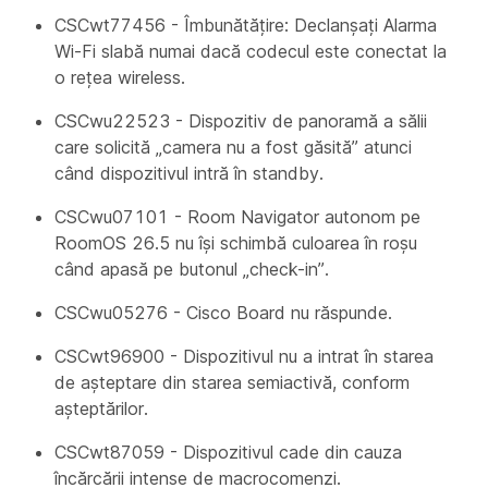
CSCwt77456 - Îmbunătățire: Declanșați Alarma
Wi-Fi slabă numai dacă codecul este conectat la
o rețea wireless.
CSCwu22523 - Dispozitiv de panoramă a sălii
care solicită „camera nu a fost găsită” atunci
când dispozitivul intră în standby.
CSCwu07101 - Room Navigator autonom pe
RoomOS 26.5 nu își schimbă culoarea în roșu
când apasă pe butonul „check-in”.
CSCwu05276 - Cisco Board nu răspunde.
CSCwt96900 - Dispozitivul nu a intrat în starea
de așteptare din starea semiactivă, conform
așteptărilor.
CSCwt87059 - Dispozitivul cade din cauza
încărcării intense de macrocomenzi.