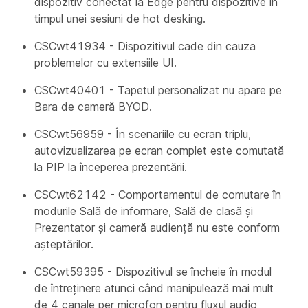
dispozitiv conectat la Edge pentru dispozitive în
timpul unei sesiuni de hot desking.
CSCwt41934 - Dispozitivul cade din cauza
problemelor cu extensiile UI.
CSCwt40401 - Tapetul personalizat nu apare pe
Bara de cameră BYOD.
CSCwt56959 - În scenariile cu ecran triplu,
autovizualizarea pe ecran complet este comutată
la PIP la începerea prezentării.
CSCwt62142 - Comportamentul de comutare în
modurile Sală de informare, Sală de clasă și
Prezentator și cameră audiență nu este conform
așteptărilor.
CSCwt59395 - Dispozitivul se încheie în modul
de întreținere atunci când manipulează mai mult
de 4 canale per microfon pentru fluxul audio