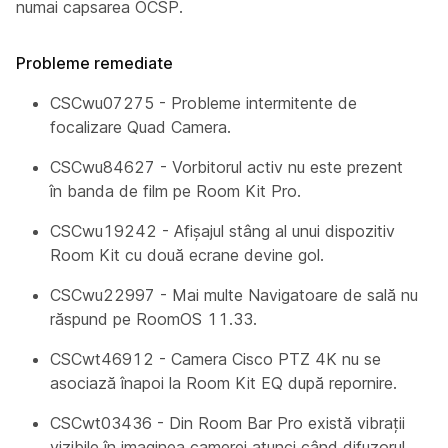
numai capsarea OCSP.
Probleme remediate
CSCwu07275 - Probleme intermitente de
focalizare Quad Camera.
CSCwu84627 - Vorbitorul activ nu este prezent
în banda de film pe Room Kit Pro.
CSCwu19242 - Afișajul stâng al unui dispozitiv
Room Kit cu două ecrane devine gol.
CSCwu22997 - Mai multe Navigatoare de sală nu
răspund pe RoomOS 11.33.
CSCwt46912 - Camera Cisco PTZ 4K nu se
asociază înapoi la Room Kit EQ după repornire.
CSCwt03436 - Din Room Bar Pro există vibrații
vizibile în imaginea camerei atunci când difuzorul