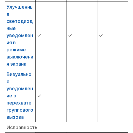
Улучшенны
е
светодиод
ные
уведомлен
✓
✓
✓
ия в
режиме
выключени
я экрана
Визуально
е
уведомлен
ие о
✓
перехвате
группового
вызова
Исправность