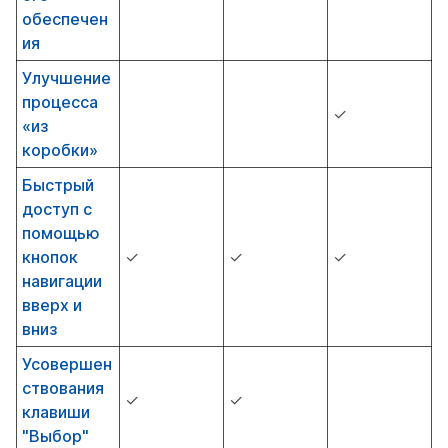
обеспечен
ия
Улучшение
процесса
✓
«из
коробки»
Быстрый
доступ с
помощью
кнопок
✓
✓
✓
навигации
вверх и
вниз
Усовершен
ствования
✓
✓
клавиши
"Выбор"