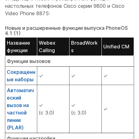
настольных телефонов Cisco серии 9800 и Cisco
Video Phone 8875:
Новые и расширенные функции выпуска PhoneOS
4.1 (1)
Название
Webex
BroadWork
Unified CM
функции
Calling
s
Функции вызовов
Сокращенн
✓
✓
✓
ые наборы
Автоматич
еский
вызов на
✓
✓
✓
частной
(с 3.0)
(с 3.0)
линии
(PLAR)
Функции настройки