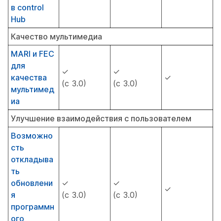
в control
Hub
Качество мультимедиа
MARI и FEC
для
✓
✓
качества
✓
(с 3.0)
(с 3.0)
мультимед
иа
Улучшение взаимодействия с пользователем
Возможно
сть
откладыва
ть
обновлени
✓
✓
✓
я
(с 3.0)
(с 3.0)
программн
ого