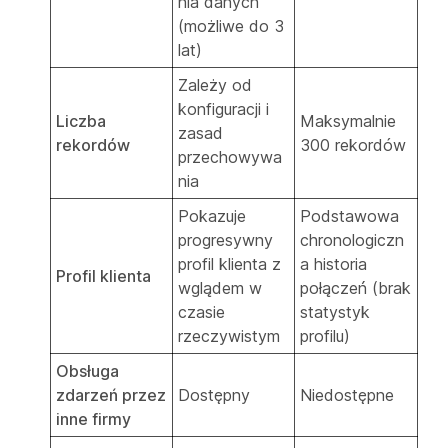
nia danych
(możliwe do 3
lat)
Zależy od
konfiguracji i
Liczba
Maksymalnie
zasad
rekordów
300 rekordów
przechowywa
nia
Pokazuje
Podstawowa
progresywny
chronologiczn
profil klienta z
a historia
Profil klienta
wglądem w
połączeń (brak
czasie
statystyk
rzeczywistym
profilu)
Obsługa
zdarzeń przez
Dostępny
Niedostępne
inne firmy