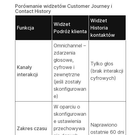
Porównanie widżetów Customer Journey i
Contact History
Widżet
Widżet
Funkcja
Historia
Podróż klienta
kontaktów
Omnichannel –
zdarzenia
głosowe,
Tylko głos
Kanały
cyfrowe i
(brak interakcji
interakcji
zewnętrzne
cyfrowych)
(jeśli zostały
skonfigurowan
e)
W oparciu o
skonfigurowan
e ustawienia
Naprawiono
Zakres czasu
przechowywa
ostatnie 60 dni