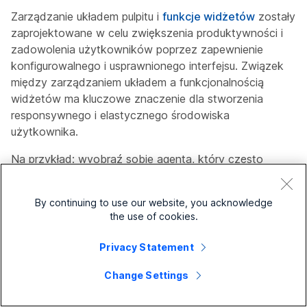
Zarządzanie
układem pulpitu i
funkcje widżetów
zostały
zaprojektowane w celu zwiększenia produktywności i
zadowolenia użytkowników poprzez zapewnienie
konfigurowalnego i usprawnionego interfejsu. Związek
między zarządzaniem układem a funkcjonalnością
widżetów ma kluczowe znaczenie dla stworzenia
responsywnego i elastycznego środowiska
użytkownika.
Na przykład: wyobraź sobie agenta, który często
używa widżetu Transkrypcja IVR, aby pomóc klientom.
Mogą one:
By continuing to use our website, you acknowledge
the use of cookies.
Edytuj układ, aby umieścić widżet Transkrypcja
IVR w centralnym miejscu.
Privacy Statement
Zmień rozmiar widżetu, aby wszystkie szczegóły
Change Settings
transkrypcji były widoczne.
Zresetuj układ, jeśli konieczne jest przywrócenie