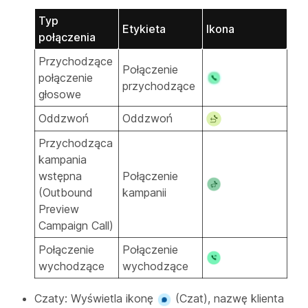
Typ
Etykieta
Ikona
połączenia
Przychodzące
Połączenie
połączenie
przychodzące
głosowe
Oddzwoń
Oddzwoń
Przychodząca
kampania
wstępna
Połączenie
(Outbound
kampanii
Preview
Campaign Call)
Połączenie
Połączenie
wychodzące
wychodzące
Czaty: Wyświetla ikonę
(Czat), nazwę klienta