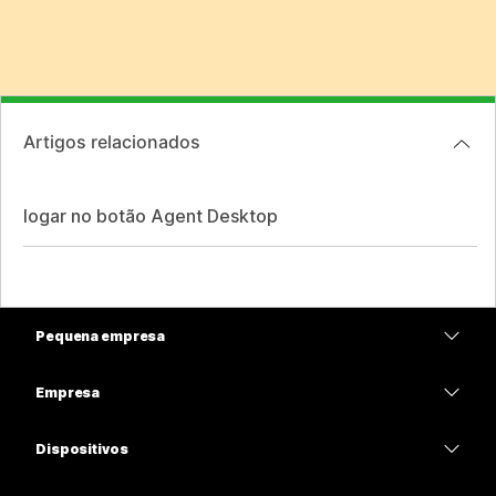
Artigos relacionados
logar no botão Agent Desktop
Pequena empresa
Preços
Empresa
Aplicativo Webex
Webex Suite
Dispositivos
Meetings
Calling
Fones de ouvido