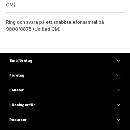
CM)
Ring och svara på ett snabbtelefonsamtal på
9800/8875 (Unified CM)
Små företag
Prissättning
Företag
Webex-appen
Webex Suite
Enheter
Möten
Calling
Headset
Calling
Lösningar för
Möten
Kameror
Utbildning
Meddelanden
Meddelanden
Resurser
Skrivbordsserie
Hälso- och sjukvård
Skärmdelning
Hämtningar