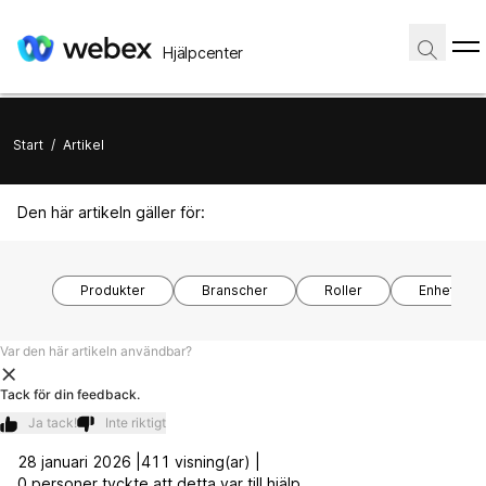
Hjälpcenter
Start
/
Artikel
Den här artikeln gäller för:
Produkter
Branscher
Roller
Enhetsmod
Var den här artikeln användbar?
Tack för din feedback.
Ja tack!
Inte riktigt
28 januari 2026 |
411 visning(ar) |
0 personer tyckte att detta var till hjälp