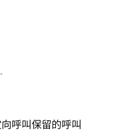
：
叫
。
 定向呼叫保留的呼叫