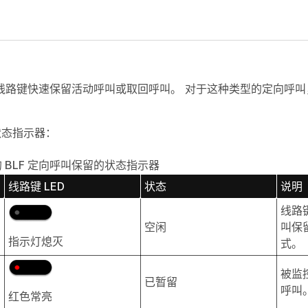
线路键快速保留活动呼叫或取回呼叫。 对于这种类型的定向呼
状态指示器：
61 上的 BLF 定向呼叫保留的状态指示器
线路键 LED
状态
说明
线路键
空闲
叫保
指示灯熄灭
式。
被监
已暂留
呼叫
红色常亮