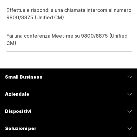
Effettua e rispondi a una chiamata intercom al numero
9800/8875 (Unified CM)
Fai una conferenza Meet-me su 9800/8875 (Unified
CM)
Small Business
Prezzi
Aziendale
App Webex
Webex Suite
Dispositivi
Meetings
Calling
Cuffie
Calling
Soluzioni per
Meetings
Videocamere
Messaggistica