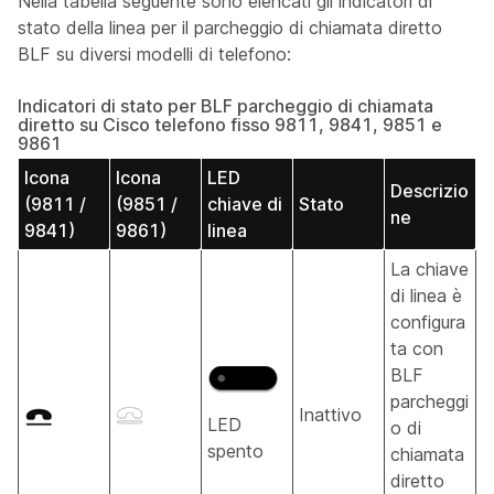
Nella tabella seguente sono elencati gli indicatori di
stato della linea per il parcheggio di chiamata diretto
BLF su diversi modelli di telefono:
Indicatori di stato per BLF parcheggio di chiamata
diretto su Cisco telefono fisso 9811, 9841, 9851 e
9861
Icona
Icona
LED
Descrizio
(9811 /
(9851 /
chiave di
Stato
ne
9841)
9861)
linea
La chiave
di linea è
configura
ta con
BLF
parcheggi
Inattivo
LED
o di
spento
chiamata
diretto