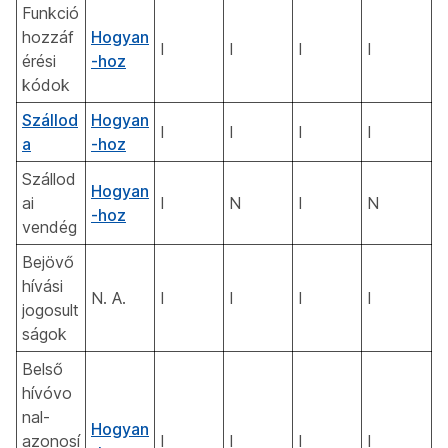
Funkció
hozzáf
Hogyan
I
I
I
I
érési
-hoz
kódok
Szállod
Hogyan
I
I
I
I
a
-hoz
Szállod
Hogyan
ai
I
N
I
N
-hoz
vendég
Bejövő
hívási
N. A.
I
I
I
I
jogosult
ságok
Belső
hívóvo
nal-
Hogyan
azonosí
I
I
I
I