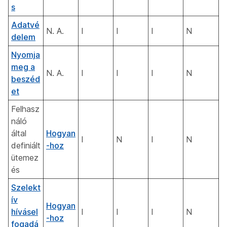
s
Adatvé
N. A.
I
I
I
N
delem
Nyomja
meg a
N. A.
I
I
I
N
beszéd
et
Felhasz
náló
által
Hogyan
I
N
I
N
definiált
-hoz
ütemez
és
Szelekt
ív
Hogyan
hívásel
I
I
I
N
-hoz
fogadá