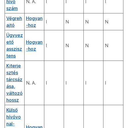
hívó
N. A.
I
I
I
I
szám
Végreh
Hogyan
I
N
N
N
ajtó
-hoz
Ügyvez
ető
Hogyan
I
N
N
N
asszisz
-hoz
tens
Kiterje
sztés
tárcsáz
N. A.
I
I
I
I
ása,
változó
hossz
Külső
hívóvo
nal-
Hogyan