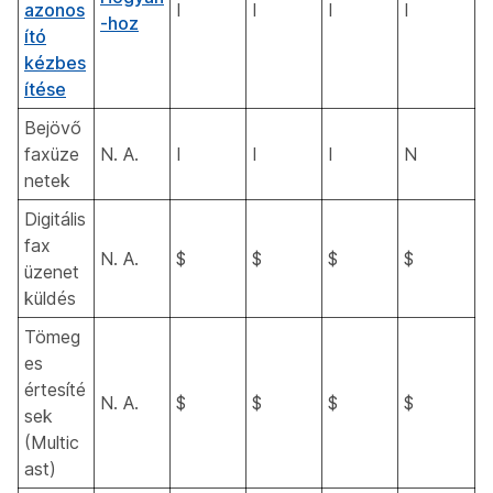
azonos
I
I
I
I
-hoz
ító
kézbes
ítése
Bejövő
faxüze
N. A.
I
I
I
N
netek
Digitális
fax
N. A.
$
$
$
$
üzenet
küldés
Tömeg
es
értesíté
N. A.
$
$
$
$
sek
(Multic
ast)