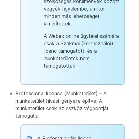
szélsőséges körülmények között
vegyék figyelembe, amikor
minden más lehetőséget
kimerítettek.
A Webex online ügyfelei számára
csak a Szakmai (Felhasználói)
licenc támogatott, és a
munkaterületek nem
támogatottak.
Professional license
(Munkaterület) – A
munkaterület hívási igényeire építve. A
munkaterület csak az eszköz végpontját
támogatja.
A Professzionális licenc