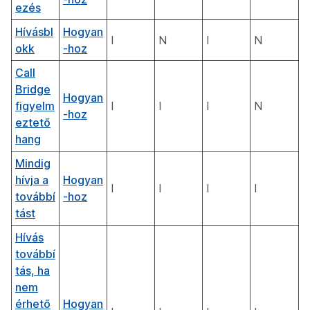
ezés
Hívásbl
Hogyan
I
N
I
N
okk
-hoz
Call
Bridge
Hogyan
figyelm
I
I
I
N
-hoz
eztető
hang
Mindig
hívja a
Hogyan
I
I
I
I
továbbí
-hoz
tást
Hívás
továbbí
tás, ha
nem
érhető
Hogyan