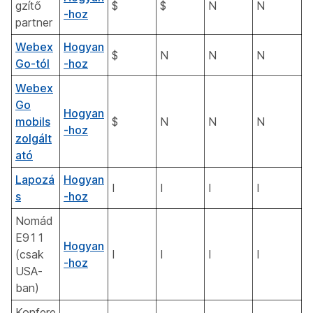
gzítő
$
$
N
N
-hoz
partner
Webex
Hogyan
$
N
N
N
Go-tól
-hoz
Webex
Go
Hogyan
mobils
$
N
N
N
-hoz
zolgált
ató
Lapozá
Hogyan
I
I
I
I
s
-hoz
Nomád
E911
Hogyan
(csak
I
I
I
I
-hoz
USA-
ban)
Konfere