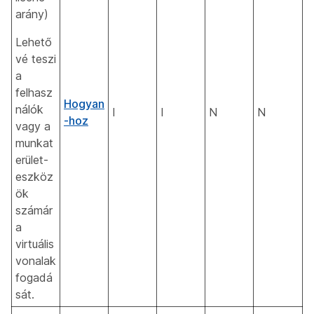
arány)
Lehető
vé teszi
a
felhasz
Hogyan
nálók
I
I
N
N
-hoz
vagy a
munkat
erület-
eszköz
ök
számár
a
virtuális
vonalak
fogadá
sát.