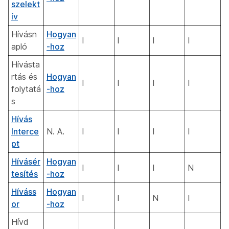
szelekt
ív
Hívásn
Hogyan
I
I
I
I
apló
-hoz
Hívásta
rtás és
Hogyan
I
I
I
I
folytatá
-hoz
s
Hívás
Interce
N. A.
I
I
I
I
pt
Hívásér
Hogyan
I
I
I
N
tesítés
-hoz
Híváss
Hogyan
I
I
N
I
or
-hoz
Hívd