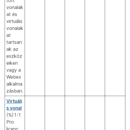
tott
vonalak
at és
virtuális
vonalak
at
tartsan
ak az
eszköz
eiken
vagy a
Webex
alkalma
zásban.
Virtuáli
s vonal
(%)1:1
Pro
licenc