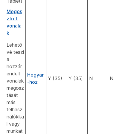
Tablet)
Megos
ztott
vonala
k
Lehető
vé teszi
a
hozzár
endelt
Hogyan
Y (35)
Y (35)
N
N
vonalak
-hoz
megosz
tását
más
felhasz
nálókka
l vagy
munkat