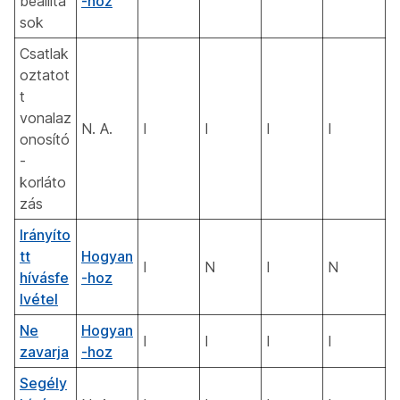
beállítá
-hoz
sok
Csatlak
oztatot
t
vonalaz
N. A.
I
I
I
I
onosító
-
korláto
zás
Irányíto
tt
Hogyan
I
N
I
N
hívásfe
-hoz
lvétel
Ne
Hogyan
I
I
I
I
zavarja
-hoz
Segély