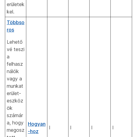
erületek
kel.
Többso
ros
Lehető
vé teszi
a
felhasz
nálók
vagy a
munkat
erület-
eszköz
ök
számár
a, hogy
Hogyan
I
I
I
I
megosz
-hoz