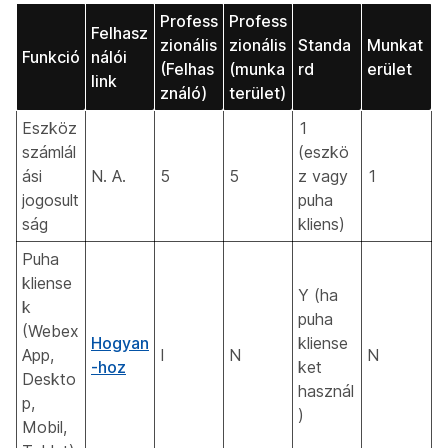
Profess
Profess
Felhasz
zionális
zionális
Standa
Munkat
Funkció
nálói
(Felhas
(munka
rd
erület
link
ználó)
terület)
Eszköz
1
számlál
(eszkö
ási
N. A.
5
5
z vagy
1
jogosult
puha
ság
kliens)
Puha
kliense
Y (ha
k
puha
(Webex
Hogyan
kliense
App,
I
N
N
-hoz
ket
Deskto
használ
p,
)
Mobil,